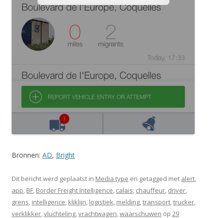
Bronnen:
AD
,
Bright
Dit bericht werd geplaatst in
Media type
en getagged met
alert
,
app
,
BF
,
Border Freight Intelligence
,
calais
,
chauffeur
,
driver
,
grens
,
intelligence
,
kliklijn
,
logistiek
,
melding
,
transport
,
trucker
,
verklikker
,
vluchteling
,
vrachtwagen
,
waarschuwen
op
29