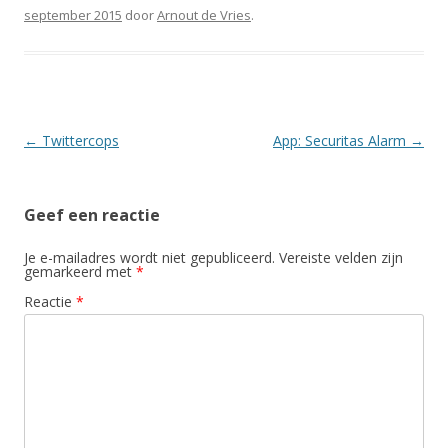
september 2015
door
Arnout de Vries
.
Berichtnavigatie
←
Twittercops
App: Securitas Alarm
→
Geef een reactie
Je e-mailadres wordt niet gepubliceerd.
Vereiste velden zijn
gemarkeerd met
*
Reactie
*