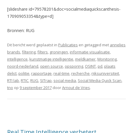
[slideshare id=79578201&doc=socialmediaquickscanthesis-
170909053354&type=d]
Bronnen: RUG
Dit bericht werd geplaatst in
Publicaties
en getagged met
annelies
brands
,
filtering
,
filters
,
groningen
,
informatie visualisatie
,
intelligence
,
kunstmatige intelligentie
,
meldkamer
,
Monitoring
,
noord-nederland
,
open source
,
opsporing
,
OSINT
,
pd
,
plaats
delict
,
politie
,
rapportage
,
real-time
,
recherche
,
rijksuniversiteit
,
RTI lab
,
RTIC
,
RUG
,
SITrap
,
social media
,
Social Media Quick Scan
,
tno
op
9 september 2017
door
Arnout de Vries
.
Real Time Intelligence verbetert