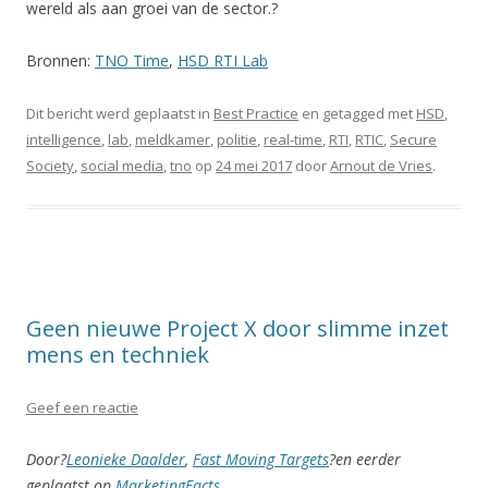
wereld als aan groei van de sector.?
Bronnen:
TNO Time
,
HSD RTI Lab
Dit bericht werd geplaatst in
Best Practice
en getagged met
HSD
,
intelligence
,
lab
,
meldkamer
,
politie
,
real-time
,
RTI
,
RTIC
,
Secure
Society
,
social media
,
tno
op
24 mei 2017
door
Arnout de Vries
.
Geen nieuwe Project X door slimme inzet
mens en techniek
Geef een reactie
Door?
Leonieke Daalder
,
Fast Moving Targets
?en eerder
geplaatst op
MarketingFacts