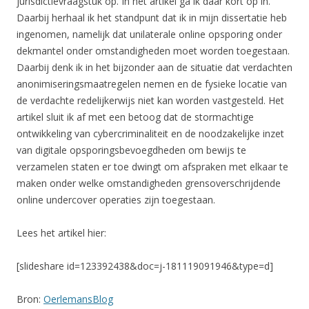
jurisdictievraagstuk op. In het artikel ga ik daar kort op in.
Daarbij herhaal ik het standpunt dat ik in mijn dissertatie heb
ingenomen, namelijk dat unilaterale online opsporing onder
dekmantel onder omstandigheden moet worden toegestaan.
Daarbij denk ik in het bijzonder aan de situatie dat verdachten
anonimiseringsmaatregelen nemen en de fysieke locatie van
de verdachte redelijkerwijs niet kan worden vastgesteld. Het
artikel sluit ik af met een betoog dat de stormachtige
ontwikkeling van cybercriminaliteit en de noodzakelijke inzet
van digitale opsporingsbevoegdheden om bewijs te
verzamelen staten er toe dwingt om afspraken met elkaar te
maken onder welke omstandigheden grensoverschrijdende
online undercover operaties zijn toegestaan.
Lees het artikel hier:
[slideshare id=123392438&doc=j-181119091946&type=d]
Bron:
OerlemansBlog