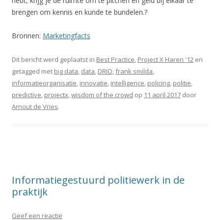
hebt, krijg je de ruimte om te pitchen en geld bij elkaar te
brengen om kennis en kunde te bundelen.?
Bronnen:
Marketingfacts
Dit bericht werd geplaatst in
Best Practice
,
Project X Haren '12
en
getagged met
big data
,
data
,
DRIO
,
frank smilda
,
informatieorganisatie
,
innovatie
,
intelligence
,
policing
,
politie
,
predictive
,
projectx
,
wisdom of the crowd
op
11 april 2017
door
Arnout de Vries
.
Informatiegestuurd politiewerk in de
praktijk
Geef een reactie