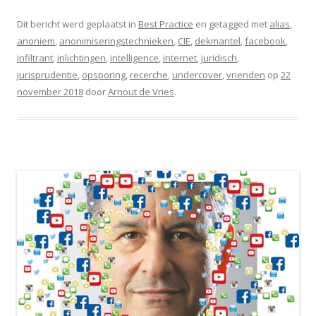
Dit bericht werd geplaatst in
Best Practice
en getagged met
alias
,
anoniem
,
anonimiseringstechnieken
,
CIE
,
dekmantel
,
facebook
,
infiltrant
,
inlichtingen
,
intelligence
,
internet
,
juridisch
,
jurisprudentie
,
opsporing
,
recerche
,
undercover
,
vrienden
op
22
november 2018
door
Arnout de Vries
.