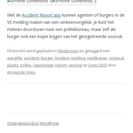
Met de
Accident Report app
kunnen agenten of burgers in de
VS melding maken van een verkeersongeluk. Je kunt het
meteen doorsturen naar een politiebureau, maar zelf als
burger ook een kopie krijgen van het geregistreerde voorval.
Dit bericht werd geplaatst in
Media type
en getagged met
aangifte
,
accident
,
burger
,
incident
,
melding
,
meldkamer
,
ongeval
,
plaats
,
politie
,
rapportage
,
report
,
verslag
op
3 mei 2015
door
Arnout de Vries
.
Ondersteund door WordPress