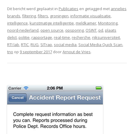
Dit bericht werd geplaatst in
Publicaties
en getagged met
annelies
brands
,
filtering
,
filters
,
groningen
,
informatie visualisatie
,
intelligence
,
kunstmatige intelligentie
,
meldkamer
,
Monitoring
,
noord-nederland
,
open source
,
opsporing
,
OSINT
,
pd
,
plaats
delict
,
politie
,
rapportage
,
real-time
,
recherche
,
rijksuniversiteit
,
RTI lab
,
RTIC
,
RUG
,
SITrap
,
social media
,
Social Media Quick Scan
,
tno
op
9 september 2017
door
Arnout de Vries
.