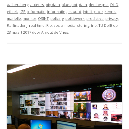
aalbersberg
,
auteurs
,
big data
,
bluespot
,
data
,
den hegnst
,
DLIO
,
ethiek
,
IGP
,
informatie
,
informatiegestuurd
,
intelligence
,
kennis
,
marielle
,
monitor
,
OSINT
,
policing
,
politiewerk
,
predictive
,
privacy
,
Raffinaderij
,
real-time
,
Rio
,
social media
,
sturing
,
tno
,
TU Delft
op
23 maart 2017
door
Arnout de Vries
.