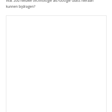
Wat zou nieuwe technologie als?Google Glass hieraan
kunnen bijdragen?