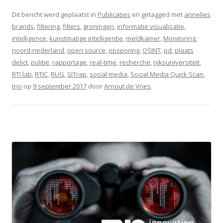
Dit bericht werd geplaatst in
Publicaties
en getagged met
annelies
brands
,
filtering
,
filters
,
groningen
,
informatie visualisatie
,
intelligence
,
kunstmatige intelligentie
,
meldkamer
,
Monitoring
,
noord-nederland
,
open source
,
opsporing
,
OSINT
,
pd
,
plaats
delict
,
politie
,
rapportage
,
real-time
,
recherche
,
rijksuniversiteit
,
RTI lab
,
RTIC
,
RUG
,
SITrap
,
social media
,
Social Media Quick Scan
,
tno
op
9 september 2017
door
Arnout de Vries
.