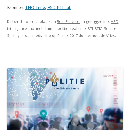
Bronnen:
TNO Time
,
HSD RTI Lab
Dit bericht werd geplaatst in
Best Practice
en getagged met
HSD
,
intelligence
,
lab
,
meldkamer
,
politie
,
real-time
,
RTI
,
RTIC
,
Secure
Society
,
social media
,
tno
op
24 mei 2017
door
Arnout de Vries
.