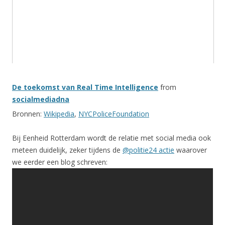
De toekomst van Real Time Intelligence
from
socialmediadna
Bronnen:
Wikipedia
,
NYCPoliceFoundation
Bij Eenheid Rotterdam wordt de relatie met social media ook
meteen duidelijk, zeker tijdens de
@politie24 actie
waarover
we eerder een blog schreven: