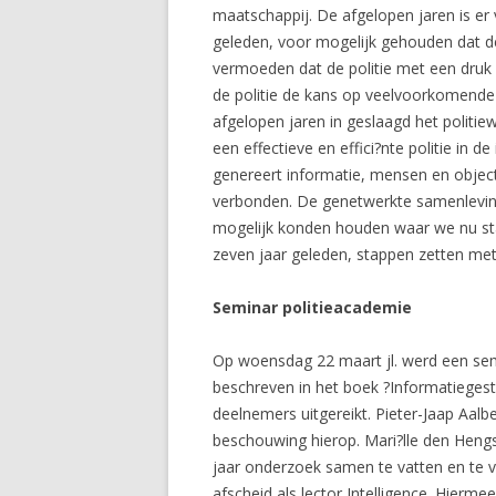
maatschappij. De afgelopen jaren is er v
geleden, voor mogelijk gehouden dat de
vermoeden dat de politie met een druk o
de politie de kans op veelvoorkomende c
afgelopen jaren in geslaagd het politi
een effectieve en effici?nte politie in 
genereert informatie, mensen en object
verbonden. De genetwerkte samenleving
mogelijk konden houden waar we nu sta
zeven jaar geleden, stappen zetten met
Seminar politieacademie
Op woensdag 22 maart jl. werd een sem
beschreven in het boek ?
Informatieges
deelnemers uitgereikt. Pieter-Jaap Aalb
beschouwing hierop. Mari?lle den Hengst
jaar onderzoek samen te vatten en te 
afscheid als lector Intelligence. Hierm