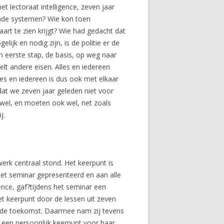
t lectoraat intelligence, zeven jaar
lende systemen? Wie kon toen
art te zien krijgt? Wie had gedacht dat
ijk en nodig zijn, is de politie er de
en eerste stap, de basis, op weg naar
elt andere eisen. Alles en iedereen
es en iedereen is dus ook met elkaar
at we zeven jaar geleden niet voor
wel, en moeten ook wel, net zoals
j.
werk centraal stond. Het keerpunt is
s het seminar gepresenteerd en aan alle
ence, gaf?tijdens het seminar een
et keerpunt door de lessen uit zeven
n de toekomst. Daarmee nam zij tevens
k een persoonlijk keerpunt voor haar.