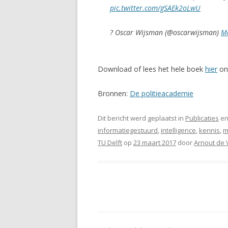
pic.twitter.com/gSAEk2oLwU
? Oscar Wijsman (@oscarwijsman)
M
Download of lees het hele boek
hier
onl
Bronnen:
De politieacademie
Dit bericht werd geplaatst in
Publicaties
en
informatiegestuurd
,
intelligence
,
kennis
,
m
TU Delft
op
23 maart 2017
door
Arnout de 