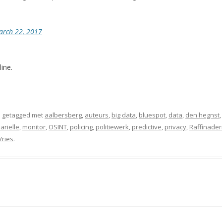
arch 22, 2017
ine.
 getagged met
aalbersberg
,
auteurs
,
big data
,
bluespot
,
data
,
den hegnst
arielle
,
monitor
,
OSINT
,
policing
,
politiewerk
,
predictive
,
privacy
,
Raffinaderi
Vries
.