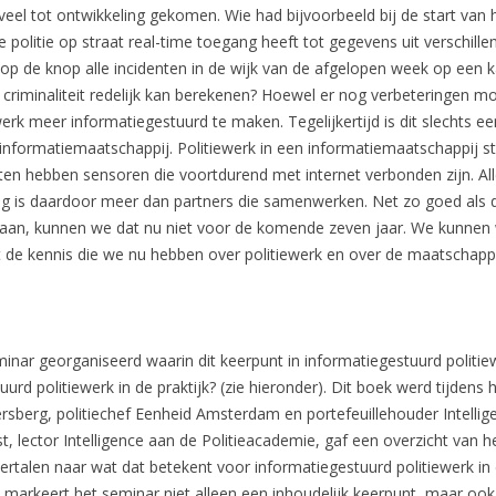
eel tot ontwikkeling gekomen. Wie had bijvoorbeeld bij de start van he
 politie op straat real-time toegang heeft tot gegevens uit verschil
p de knop alle incidenten in de wijk van de afgelopen week op een ka
riminaliteit redelijk kan berekenen? Hoewel er nog verbeteringen mogel
ewerk meer
informatiegestuurd
te maken. Tegelijkertijd is dit slechts e
de informatiemaatschappij. Politiewerk in een informatiemaatschappij st
en hebben sensoren die voortdurend met internet verbonden zijn. All
 is daardoor meer dan partners die samenwerken. Net zo goed als d
an, kunnen we dat nu niet voor de komende zeven jaar. We kunnen 
 de kennis die we nu hebben over politiewerk en over de maatschappi
inar georganiseerd waarin dit keerpunt in
informatiegestuurd
politie
tuurd
politiewerk in de praktijk? (zie hieronder). Dit boek werd tijden
ersberg, politiechef Eenheid Amsterdam en portefeuillehouder Intellig
, lector Intelligence aan de Politieacademie, gaf een overzicht van h
vertalen naar wat dat betekent voor
informatiegestuurd
politiewerk i
ee markeert het seminar niet alleen een inhoudelijk keerpunt, maar oo