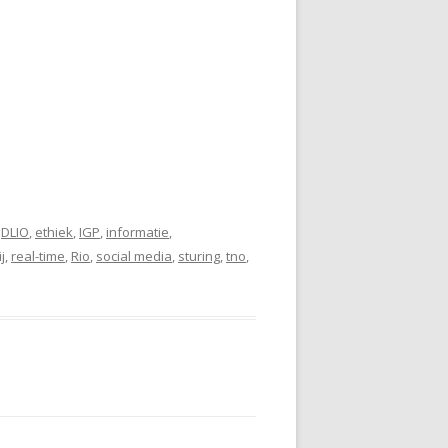
,
DLIO
,
ethiek
,
IGP
,
informatie
,
j
,
real-time
,
Rio
,
social media
,
sturing
,
tno
,