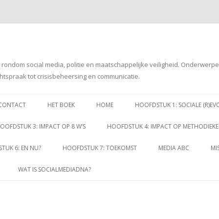
g rondom social media, politie en maatschappelijke veiligheid. Onderwerp
htspraak tot crisisbeheersing en communicatie.
Spring
naar
CONTACT
HET BOEK
HOME
HOOFDSTUK 1: SOCIALE (R)EV
inhoud
OOFDSTUK 3: IMPACT OP 8 W’S
HOOFDSTUK 4: IMPACT OP METHODIEK
TUK 6: EN NU?
HOOFDSTUK 7: TOEKOMST
MEDIA ABC
MI
WAT IS SOCIALMEDIADNA?