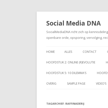
Social Media DNA
SocialMediaDNA richt zich op kennisdelin
openbare orde, opsporing, vervolging, rec
HOME
ALLES
CONTACT
HOOFDSTUK 2: ONLINE (R)EVOLUTIE
H
HOOFDSTUK 5: 10 DILEMMA’S
HOOFDS
OVERIG
SAMPLE PAGE
VIDEO’S
TAGARCHIEF:
RAFFINADERIJ