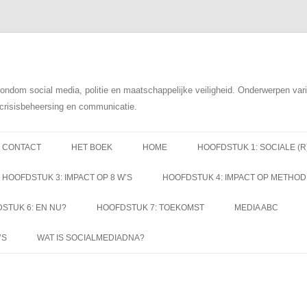
rondom social media, politie en maatschappelijke veiligheid. Onderwerpen va
t crisisbeheersing en communicatie.
Spring
naar
CONTACT
HET BOEK
HOME
HOOFDSTUK 1: SOCIALE (R
inhoud
HOOFDSTUK 3: IMPACT OP 8 W’S
HOOFDSTUK 4: IMPACT OP METHOD
STUK 6: EN NU?
HOOFDSTUK 7: TOEKOMST
MEDIA ABC
’S
WAT IS SOCIALMEDIADNA?