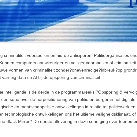
 criminaliteit voorspellen en hierop anticiperen. Politieorganisaties 
n. Kunnen computers nauwkeuriger en veiliger voorspellen of criminalitei
nieuwe vormen van criminaliteit zonder?onevenredige?inbreuk?op gron
van big data en AI bij de opsporing van criminaliteit.
e intelligentie is de derde in de programmareeks ?Opsporing & Vervol
en serie over de herpositionering van politie en burger in het digitale 
gische en maatschappelijke ontwikkelingen in relatie tot politiewerk en 
 technologische ontwikkelingen ons het ultieme veiligheidsklimaat, o
rie Black Mirror? De eerste aflevering in deze serie ging over toeneme