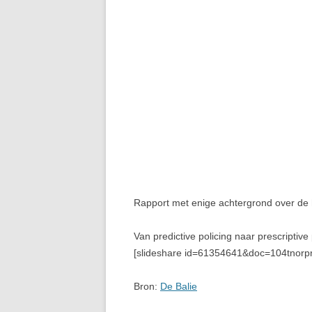
Rapport met enige achtergrond over de hu
Van predictive policing naar prescriptive
[slideshare id=61354641&doc=104tnorp
Bron:
De Balie