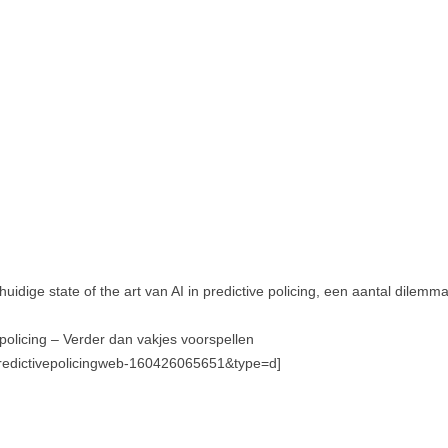
idige state of the art van AI in predictive policing, een aantal dilemm
 policing – Verder dan vakjes voorspellen
redictivepolicingweb-160426065651&type=d]