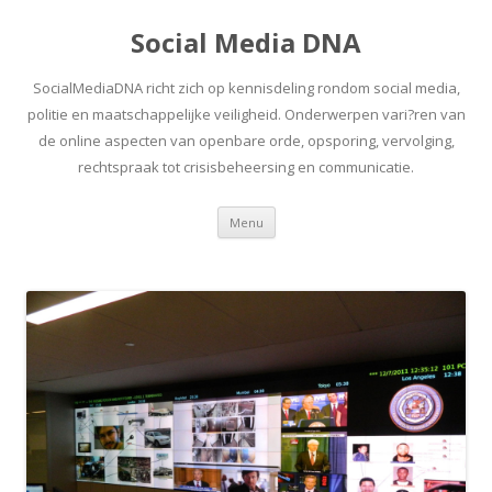
Social Media DNA
SocialMediaDNA richt zich op kennisdeling rondom social media,
politie en maatschappelijke veiligheid. Onderwerpen vari?ren van
de online aspecten van openbare orde, opsporing, vervolging,
rechtspraak tot crisisbeheersing en communicatie.
Spring
Menu
naar
inhoud