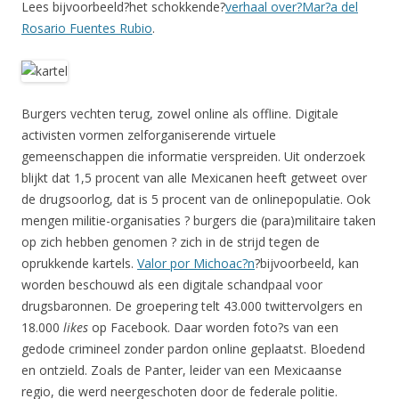
Lees bijvoorbeeld?het schokkende?
verhaal over?Mar?a del
Rosario Fuentes Rubio
.
Burgers vechten terug, zowel online als offline. Digitale
activisten vormen zelforganiserende virtuele
gemeenschappen die informatie verspreiden. Uit onderzoek
blijkt dat 1,5 procent van alle Mexicanen heeft getweet over
de drugsoorlog, dat is 5 procent van de onlinepopulatie. Ook
mengen militie-organisaties ? burgers die (para)militaire taken
op zich hebben genomen ? zich in de strijd tegen de
oprukkende kartels.
Valor por Michoac?n
?bijvoorbeeld, kan
worden beschouwd als een digitale schandpaal voor
drugsbaronnen. De groepering telt 43.000 twittervolgers en
18.000
likes
op Facebook. Daar worden foto?s van een
gedode crimineel zonder pardon online geplaatst. Bloedend
en ontzield. Zoals de Panter, leider van een Mexicaanse
regio, die werd neergeschoten door de federale politie.