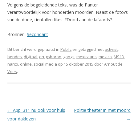
Volgens de begeleidende tekst was de Panter
verantwoordelijk voor honderden moorden. Naast de foto?s
van de dode, tientallen likes: ?Dood aan de lafaards?.
Bronnen:
Secondant
Dit bericht werd geplaatst in
Public
en getagged met
activist
,
bendes
,
digitaal
,
drugsbaron
,
gangs
,
mexicaans
,
mexico
,
MS13
,
narco
,
online
,
social media
op
15 oktober 2015
door
Arnout de
Vries
.
Berichtnavigatie
←
App: 311 nu ook voor hulp
Politie theater in met moord
voor daklozen
→