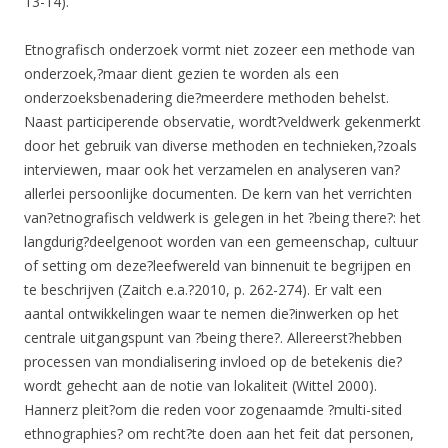
13-14).
Etnografisch onderzoek vormt niet zozeer een methode van
onderzoek,?maar dient gezien te worden als een
onderzoeksbenadering die?meerdere methoden behelst.
Naast participerende observatie, wordt?veldwerk gekenmerkt
door het gebruik van diverse methoden en technieken,?zoals
interviewen, maar ook het verzamelen en analyseren van?
allerlei persoonlijke documenten. De kern van het verrichten
van?etnografisch veldwerk is gelegen in het ?being there?: het
langdurig?deelgenoot worden van een gemeenschap, cultuur
of setting om deze?leefwereld van binnenuit te begrijpen en
te beschrijven (Zaitch e.a.?2010, p. 262-274). Er valt een
aantal ontwikkelingen waar te nemen die?inwerken op het
centrale uitgangspunt van ?being there?. Allereerst?hebben
processen van mondialisering invloed op de betekenis die?
wordt gehecht aan de notie van lokaliteit (Wittel 2000).
Hannerz pleit?om die reden voor zogenaamde ?multi-sited
ethnographies? om recht?te doen aan het feit dat personen,