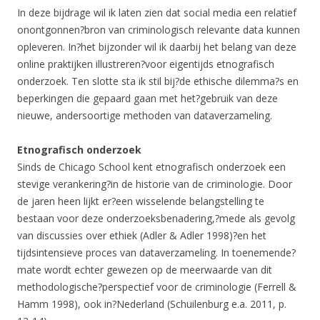
In deze bijdrage wil ik laten zien dat social media een relatief
onontgonnen?bron van criminologisch relevante data kunnen
opleveren. In?het bijzonder wil ik daarbij het belang van deze
online praktijken illustreren?voor eigentijds etnografisch
onderzoek. Ten slotte sta ik stil bij?de ethische dilemma?s en
beperkingen die gepaard gaan met het?gebruik van deze
nieuwe, andersoortige methoden van dataverzameling.
Etnografisch onderzoek
Sinds de Chicago School kent etnografisch onderzoek een
stevige verankering?in de historie van de criminologie. Door
de jaren heen lijkt er?een wisselende belangstelling te
bestaan voor deze onderzoeksbenadering,?mede als gevolg
van discussies over ethiek (Adler & Adler 1998)?en het
tijdsintensieve proces van dataverzameling. In toenemende?
mate wordt echter gewezen op de meerwaarde van dit
methodologische?perspectief voor de criminologie (Ferrell &
Hamm 1998), ook in?Nederland (Schuilenburg e.a. 2011, p.