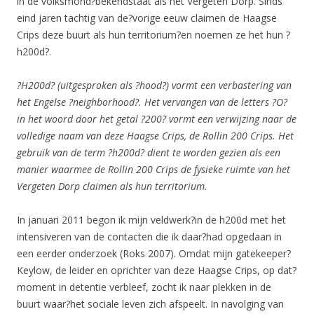
in de volksmond?bekendstaat als het Vergeten Dorp. Sinds
eind jaren tachtig van de?vorige eeuw claimen de Haagse
Crips deze buurt als hun territorium?en noemen ze het hun ?
h200d?.
?H200d? (uitgesproken als ?hood?) vormt een verbastering van
het Engelse ?neighborhood?. Het vervangen van de letters ?O?
in het woord door het getal ?200? vormt een verwijzing naar de
volledige naam van deze Haagse Crips, de Rollin 200 Crips. Het
gebruik van de term ?h200d? dient te worden gezien als een
manier waarmee de Rollin 200 Crips de fysieke ruimte van het
Vergeten Dorp claimen als hun territorium.
In januari 2011 begon ik mijn veldwerk?in de h200d met het
intensiveren van de contacten die ik daar?had opgedaan in
een eerder onderzoek (Roks 2007). Omdat mijn gatekeeper?
Keylow, de leider en oprichter van deze Haagse Crips, op dat?
moment in detentie verbleef, zocht ik naar plekken in de
buurt waar?het sociale leven zich afspeelt. In navolging van