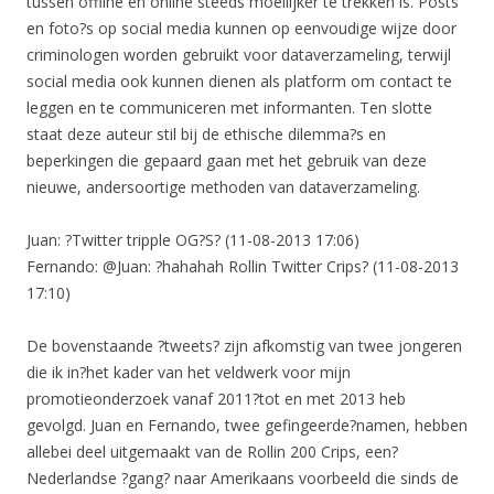
tussen offline en online steeds moeilijker te trekken is. Posts
en foto?s op social media kunnen op eenvoudige wijze door
criminologen worden gebruikt voor dataverzameling, terwijl
social media ook kunnen dienen als platform om contact te
leggen en te communiceren met informanten. Ten slotte
staat deze auteur stil bij de ethische dilemma?s en
beperkingen die gepaard gaan met het gebruik van deze
nieuwe, andersoortige methoden van dataverzameling.
Juan: ?Twitter tripple OG?S? (11-08-2013 17:06)
Fernando: @Juan: ?hahahah Rollin Twitter Crips? (11-08-2013
17:10)
De bovenstaande ?tweets? zijn afkomstig van twee jongeren
die ik in?het kader van het veldwerk voor mijn
promotieonderzoek vanaf 2011?tot en met 2013 heb
gevolgd. Juan en Fernando, twee gefingeerde?namen, hebben
allebei deel uitgemaakt van de Rollin 200 Crips, een?
Nederlandse ?gang? naar Amerikaans voorbeeld die sinds de