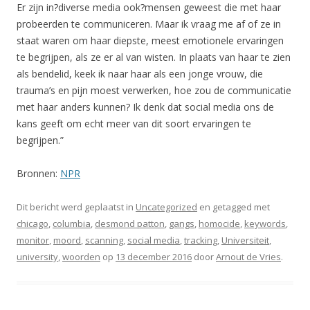
Er zijn in?diverse media ook?mensen geweest die met haar
probeerden te communiceren. Maar ik vraag me af of ze in
staat waren om haar diepste, meest emotionele ervaringen
te begrijpen, als ze er al van wisten. In plaats van haar te zien
als bendelid, keek ik naar haar als een jonge vrouw, die
trauma’s en pijn moest verwerken, hoe zou de communicatie
met haar anders kunnen? Ik denk dat social media ons de
kans geeft om echt meer van dit soort ervaringen te
begrijpen.”
Bronnen:
NPR
Dit bericht werd geplaatst in
Uncategorized
en getagged met
chicago
,
columbia
,
desmond patton
,
gangs
,
homocide
,
keywords
,
monitor
,
moord
,
scanning
,
social media
,
tracking
,
Universiteit
,
university
,
woorden
op
13 december 2016
door
Arnout de Vries
.