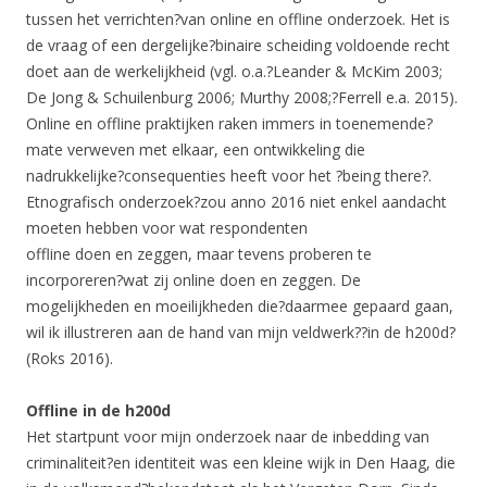
tussen het verrichten?van online en offline onderzoek. Het is
de vraag of een dergelijke?binaire scheiding voldoende recht
doet aan de werkelijkheid (vgl. o.a.?Leander & McKim 2003;
De Jong & Schuilenburg 2006; Murthy 2008;?Ferrell e.a. 2015).
Online en offline praktijken raken immers in toenemende?
mate verweven met elkaar, een ontwikkeling die
nadrukkelijke?consequenties heeft voor het ?being there?.
Etnografisch onderzoek?zou anno 2016 niet enkel aandacht
moeten hebben voor wat respondenten
offline doen en zeggen, maar tevens proberen te
incorporeren?wat zij online doen en zeggen. De
mogelijkheden en moeilijkheden die?daarmee gepaard gaan,
wil ik illustreren aan de hand van mijn veldwerk??in de h200d?
(Roks 2016).
Offline in de h200d
Het startpunt voor mijn onderzoek naar de inbedding van
criminaliteit?en identiteit was een kleine wijk in Den Haag, die