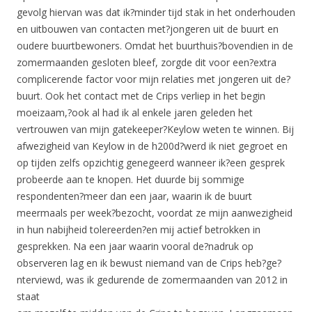
gevolg hiervan was dat ik?minder tijd stak in het onderhouden
en uitbouwen van contacten met?jongeren uit de buurt en
oudere buurtbewoners. Omdat het buurthuis?bovendien in de
zomermaanden gesloten bleef, zorgde dit voor een?extra
complicerende factor voor mijn relaties met jongeren uit de?
buurt. Ook het contact met de Crips verliep in het begin
moeizaam,?ook al had ik al enkele jaren geleden het
vertrouwen van mijn gatekeeper?Keylow weten te winnen. Bij
afwezigheid van Keylow in de h200d?werd ik niet gegroet en
op tijden zelfs opzichtig genegeerd wanneer ik?een gesprek
probeerde aan te knopen. Het duurde bij sommige
respondenten?meer dan een jaar, waarin ik de buurt
meermaals per week?bezocht, voordat ze mijn aanwezigheid
in hun nabijheid tolereerden?en mij actief betrokken in
gesprekken. Na een jaar waarin vooral de?nadruk op
observeren lag en ik bewust niemand van de Crips heb?ge?
nterviewd, was ik gedurende de zomermaanden van 2012 in
staat