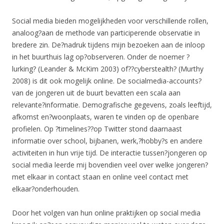
Social media bieden mogelijkheden voor verschillende rollen,
analoog?aan de methode van participerende observatie in
bredere zin. De?nadruk tijdens mijn bezoeken aan de inloop
in het buurthuis lag op?observeren. Onder de noemer ?
lurking? (Leander & McKim 2003) of??cyberstealth? (Murthy
2008) is dit ook mogelijk online. De socialmedia-accounts?
van de jongeren uit de buurt bevatten een scala aan
relevante?informatie. Demografische gegevens, zoals leeftijd,
afkomst en?woonplaats, waren te vinden op de openbare
profielen. Op ?timelines??op Twitter stond daarnaast
informatie over school, bijbanen, werk,?hobby?s en andere
activiteiten in hun vrije tijd. De interactie tussen?jongeren op
social media leerde mij bovendien veel over welke jongeren?
met elkaar in contact staan en online veel contact met
elkaar?onderhouden.
Door het volgen van hun online praktijken op social media