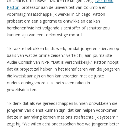
cruciaal is om nieuwe inzichten te krijgen”, zegt
Desmond
Patton
, professor aan de universiteit van Columbia en
voormalig maatschappelijk werker in Chicago. Patton
probeert om een algoritme te ontwikkelen dat kan
berekenen?wie het volgende slachtoffer of schutter zou
kunnen zijn van een toekomstige moord.
“Ik raakte betrokken bij dit werk, omdat jongeren stierven op
basis van wat ze online zeiden:” vertelt hij aan journaliste
Audie Cornish van NPR. “Dat is verschrikkelijk.” Patton hoopt
dat dit project zal helpen in het identificeren van die jongeren
die kwetsbaar zijn en hen kan voorzien met de juiste
ondersteuning voordat ze betrokken raken in
geweldsdelicten.
“Ik denk dat als we gereedschappen kunnen ontwikkelen die
jongeren van dienst kunnen zijn, dat kan helpen voorkomen
dat ze in aanraking komen met ons strafrechtelijk systeem,”
zegt hij. “We willen echt onderzoeken hoe we jongeren beter