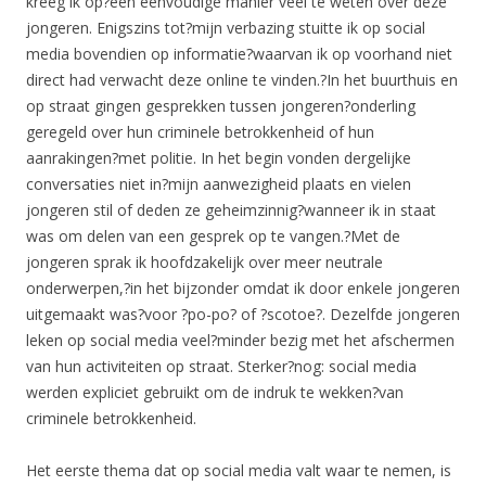
kreeg ik op?een eenvoudige manier veel te weten over deze
jongeren. Enigszins tot?mijn verbazing stuitte ik op social
media bovendien op informatie?waarvan ik op voorhand niet
direct had verwacht deze online te vinden.?In het buurthuis en
op straat gingen gesprekken tussen jongeren?onderling
geregeld over hun criminele betrokkenheid of hun
aanrakingen?met politie. In het begin vonden dergelijke
conversaties niet in?mijn aanwezigheid plaats en vielen
jongeren stil of deden ze geheimzinnig?wanneer ik in staat
was om delen van een gesprek op te vangen.?Met de
jongeren sprak ik hoofdzakelijk over meer neutrale
onderwerpen,?in het bijzonder omdat ik door enkele jongeren
uitgemaakt was?voor ?po-po? of ?scotoe?. Dezelfde jongeren
leken op social media veel?minder bezig met het afschermen
van hun activiteiten op straat. Sterker?nog: social media
werden expliciet gebruikt om de indruk te wekken?van
criminele betrokkenheid.
Het eerste thema dat op social media valt waar te nemen, is