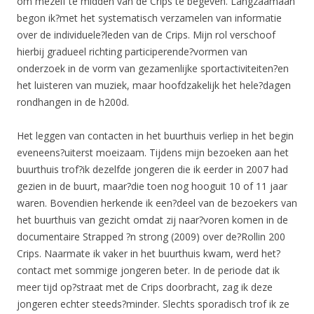
om mezelf te midden van de Crips te begeven. Langzaamaan
begon ik?met het systematisch verzamelen van informatie
over de individuele?leden van de Crips. Mijn rol verschoof
hierbij gradueel richting participerende?vormen van
onderzoek in de vorm van gezamenlijke sportactiviteiten?en
het luisteren van muziek, maar hoofdzakelijk het hele?dagen
rondhangen in de h200d.
Het leggen van contacten in het buurthuis verliep in het begin
eveneens?uiterst moeizaam. Tijdens mijn bezoeken aan het
buurthuis trof?ik dezelfde jongeren die ik eerder in 2007 had
gezien in de buurt, maar?die toen nog hooguit 10 of 11 jaar
waren. Bovendien herkende ik een?deel van de bezoekers van
het buurthuis van gezicht omdat zij naar?voren komen in de
documentaire Strapped ?n strong (2009) over de?Rollin 200
Crips. Naarmate ik vaker in het buurthuis kwam, werd het?
contact met sommige jongeren beter. In de periode dat ik
meer tijd op?straat met de Crips doorbracht, zag ik deze
jongeren echter steeds?minder. Slechts sporadisch trof ik ze