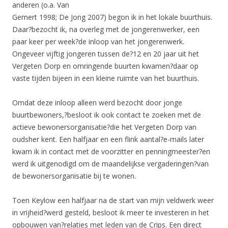
anderen (o.a. Van
Gemert 1998; De Jong 2007) begon ik in het lokale buurthuis.
Daar?bezocht ik, na overleg met de jongerenwerker, een
paar keer per week?de inloop van het jongerenwerk.
Ongeveer vijftig jongeren tussen de?12 en 20 jaar uit het
Vergeten Dorp en omringende buurten kwamen?daar op
vaste tijden bijeen in een kleine ruimte van het buurthuis.
Omdat deze inloop alleen werd bezocht door jonge
buurtbewoners,?besloot ik ook contact te zoeken met de
actieve bewonersorganisatie?die het Vergeten Dorp van
oudsher kent. Een halfjaar en een flink aantal?e-mails later
kwam ik in contact met de voorzitter en penningmeester?en
werd ik uitgenodigd om de maandelijkse vergaderingen?van
de bewonersorganisatie bij te wonen.
Toen Keylow een halfjaar na de start van mijn veldwerk weer
in vrijheid?werd gesteld, besloot ik meer te investeren in het
opbouwen van?relaties met leden van de Crips. Een direct