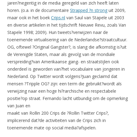
jaren?negentig in de media geregeld van zich heeft laten
horen. (o.a. in de documentaire
Strapped ?n strong
uit 2009,
maar ook in het boek
Crips.nl
van Saul van Stapele uit 2003
en diverse artikelen in het tijdschrift Nieuwe Revu, zoals Van
Stapele 1998; 2009). Hun tweets?verwijzen naar de
toenemende virtualisering van de Nederlandse?straatcultuur.
OG, oftewel ?Original Gangster?, is slang die afkomstig is?uit
de Verenigde Staten, maar als gevolg van de mondiale
verspreiding?van Amerikaanse gang- en straatstijlen ook
onderdeel is geworden van?het vocabulaire van jongeren in
Nederland. Op Twitter wordt volgens?Juan geclaimd dat
mensen ?Tripple OG? zijn: een term die gebruikt?wordt als
verwijzing naar een hoge hi?rarchische en respectabele
positie?op straat. Fernando lacht uitbundig om de opmerking
van Juan en
maakt van Rollin 200 Crips de ?Rollin Twitter Crips?,
implicerend dat?de activiteiten van de Crips zich in
toenemende mate op social media?afspelen.