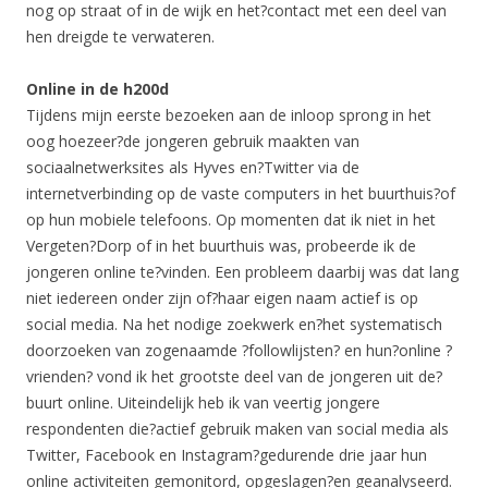
nog op straat of in de wijk en het?contact met een deel van
hen dreigde te verwateren.
Online in de h200d
Tijdens mijn eerste bezoeken aan de inloop sprong in het
oog hoezeer?de jongeren gebruik maakten van
sociaalnetwerksites als Hyves en?Twitter via de
internetverbinding op de vaste computers in het buurthuis?of
op hun mobiele telefoons. Op momenten dat ik niet in het
Vergeten?Dorp of in het buurthuis was, probeerde ik de
jongeren online te?vinden. Een probleem daarbij was dat lang
niet iedereen onder zijn of?haar eigen naam actief is op
social media. Na het nodige zoekwerk en?het systematisch
doorzoeken van zogenaamde ?followlijsten? en hun?online ?
vrienden? vond ik het grootste deel van de jongeren uit de?
buurt online. Uiteindelijk heb ik van veertig jongere
respondenten die?actief gebruik maken van social media als
Twitter, Facebook en Instagram?gedurende drie jaar hun
online activiteiten gemonitord, opgeslagen?en geanalyseerd.