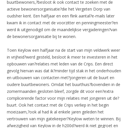
buurtbewoners,?besloot ik ook contact te zoeken met de
actieve bewonersorganisatie?die het Vergeten Dorp van
oudsher kent. Een halfjaar en een flink aantal?e-mails later
kwam ik in contact met de voorzitter en penningmeester?en
werd ik uitgenodigd om de maandelijkse vergaderingen?van
de bewonersorganisatie bij te wonen.
Toen Keylow een halfjaar na de start van mijn veldwerk weer
in vrijheid?werd gesteld, besloot ik meer te investeren in het
opbouwen van?relaties met leden van de Crips. Een direct
gevolg hiervan was dat ik?minder tijd stak in het onderhouden
en uitbouwen van contacten met?jongeren uit de buurt en
oudere buurtbewoners. Omdat het buurthuis?bovendien in de
zomermaanden gesloten bleef, zorgde dit voor een?extra
complicerende factor voor mijn relaties met jongeren uit de?
buurt. Ook het contact met de Crips verliep in het begin
moeizaam,?ook al had ik al enkele jaren geleden het
vertrouwen van mijn gatekeeper?Keylow weten te winnen. Bij
afwezigheid van Keylow in de h200d?werd ik niet gegroet en