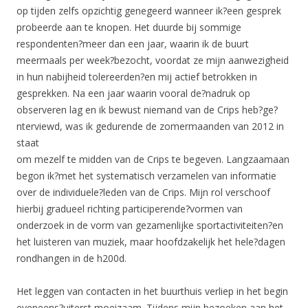
op tijden zelfs opzichtig genegeerd wanneer ik?een gesprek
probeerde aan te knopen. Het duurde bij sommige
respondenten?meer dan een jaar, waarin ik de buurt
meermaals per week?bezocht, voordat ze mijn aanwezigheid
in hun nabijheid tolereerden?en mij actief betrokken in
gesprekken. Na een jaar waarin vooral de?nadruk op
observeren lag en ik bewust niemand van de Crips heb?ge?
nterviewd, was ik gedurende de zomermaanden van 2012 in
staat
om mezelf te midden van de Crips te begeven. Langzaamaan
begon ik?met het systematisch verzamelen van informatie
over de individuele?leden van de Crips. Mijn rol verschoof
hierbij gradueel richting participerende?vormen van
onderzoek in de vorm van gezamenlijke sportactiviteiten?en
het luisteren van muziek, maar hoofdzakelijk het hele?dagen
rondhangen in de h200d.
Het leggen van contacten in het buurthuis verliep in het begin
eveneens?uiterst moeizaam. Tijdens mijn bezoeken aan het