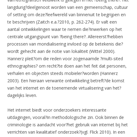
langdurig?deelgenoot worden van een gemeenschap, cultuur
of setting om deze?leefwereld van binnenuit te begrijpen en
te beschrijven (Zaitch e.a.?2010, p. 262-274). Er valt een
aantal ontwikkelingen waar te nemen die?inwerken op het
centrale uitgangspunt van ?being there?. Allereerst?hebben
processen van mondialisering invloed op de betekenis die?
wordt gehecht aan de notie van lokaliteit (Wittel 2000).
Hannerz pleit?om die reden voor zogenaamde ?multi-sited
ethnographies? om recht?te doen aan het feit dat personen,
verhalen en objecten steeds mobieler?worden (Hannerz
2003). Een hieraan verwante ontwikkeling betreft?de komst
van het internet en de toenemende virtualisering van het?
dagelijks leven.
Het internet biedt voor onderzoekers interessante
uitdagingen, vooral?in methodologische zin. Ook binnen de
criminologie is aandacht voor?het gebruik van internet bij het
verrichten van kwalitatief onderzoek?(vgl. Flick 2010). In een