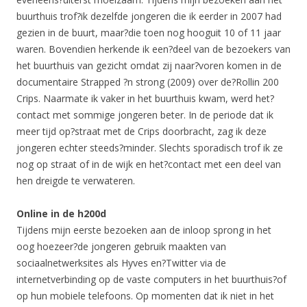
buurthuis trof?ik dezelfde jongeren die ik eerder in 2007 had
gezien in de buurt, maar?die toen nog hooguit 10 of 11 jaar
waren. Bovendien herkende ik een?deel van de bezoekers van
het buurthuis van gezicht omdat zij naar?voren komen in de
documentaire Strapped ?n strong (2009) over de?Rollin 200
Crips. Naarmate ik vaker in het buurthuis kwam, werd het?
contact met sommige jongeren beter. In de periode dat ik
meer tijd op?straat met de Crips doorbracht, zag ik deze
jongeren echter steeds?minder. Slechts sporadisch trof ik ze
nog op straat of in de wijk en het?contact met een deel van
hen dreigde te verwateren.
Online in de h200d
Tijdens mijn eerste bezoeken aan de inloop sprong in het
oog hoezeer?de jongeren gebruik maakten van
sociaalnetwerksites als Hyves en?Twitter via de
internetverbinding op de vaste computers in het buurthuis?of
op hun mobiele telefoons. Op momenten dat ik niet in het