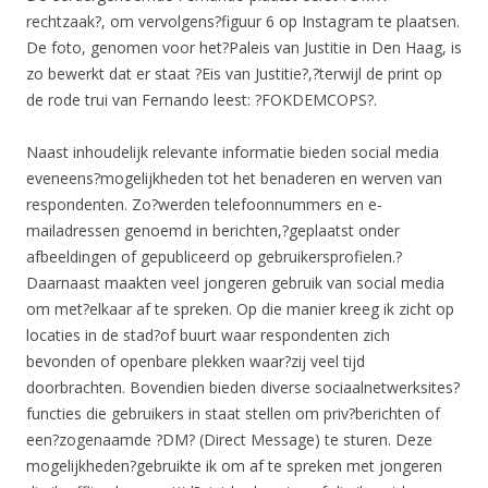
rechtzaak?, om vervolgens?figuur 6 op Instagram te plaatsen.
De foto, genomen voor het?Paleis van Justitie in Den Haag, is
zo bewerkt dat er staat ?Eis van Justitie?,?terwijl de print op
de rode trui van Fernando leest: ?FOKDEMCOPS?.
Naast inhoudelijk relevante informatie bieden social media
eveneens?mogelijkheden tot het benaderen en werven van
respondenten. Zo?werden telefoonnummers en e-
mailadressen genoemd in berichten,?geplaatst onder
afbeeldingen of gepubliceerd op gebruikersprofielen.?
Daarnaast maakten veel jongeren gebruik van social media
om met?elkaar af te spreken. Op die manier kreeg ik zicht op
locaties in de stad?of buurt waar respondenten zich
bevonden of openbare plekken waar?zij veel tijd
doorbrachten. Bovendien bieden diverse sociaalnetwerksites?
functies die gebruikers in staat stellen om priv?berichten of
een?zogenaamde ?DM? (Direct Message) te sturen. Deze
mogelijkheden?gebruikte ik om af te spreken met jongeren