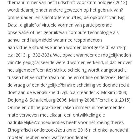
themanummer van het Tijdschrift voor Criminologie?(2013)
wordt daarbij onder andere gewezen op het gebruik van?
online dader- en slachtofferenqu?tes, de opkomst van Big
Data, digitale?of virtuele vormen van participerende
observatie of het gebruik?van computertechnologie als
aanvullend hulpmiddel waarmee respondenten
aan virtuele situaties kunnen worden blootgesteld (Van?Erp
e.a. 2013, p. 332-333). Wat opvalt wanneer de mogelijkheden
van?de gedigitaliseerde wereld worden verkend, is dat er over
het algemeen?een (te) strikte scheiding wordt aangebracht
tussen het verrichten?van online en offline onderzoek. Het is
de vraag of een dergelijke?binaire scheiding voldoende recht
doet aan de werkelijkheid (vgl. o.a.?Leander & McKim 2003;
De Jong & Schuilenburg 2006; Murthy 2008;?Ferrell e.a. 2015).
Online en offline praktijken raken immers in toenemende?
mate verweven met elkaar, een ontwikkeling die
nadrukkelijke?consequenties heeft voor het ?being there?.
Etnografisch onderzoek?zou anno 2016 niet enkel aandacht
moeten hebben voor wat respondenten