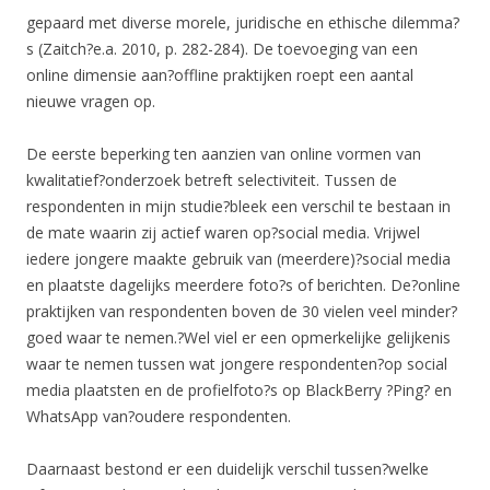
gepaard met diverse morele, juridische en ethische dilemma?
s (Zaitch?e.a. 2010, p. 282-284). De toevoeging van een
online dimensie aan?offline praktijken roept een aantal
nieuwe vragen op.
De eerste beperking ten aanzien van online vormen van
kwalitatief?onderzoek betreft selectiviteit. Tussen de
respondenten in mijn studie?bleek een verschil te bestaan in
de mate waarin zij actief waren op?social media. Vrijwel
iedere jongere maakte gebruik van (meerdere)?social media
en plaatste dagelijks meerdere foto?s of berichten. De?online
praktijken van respondenten boven de 30 vielen veel minder?
goed waar te nemen.?Wel viel er een opmerkelijke gelijkenis
waar te nemen tussen wat jongere respondenten?op social
media plaatsten en de profielfoto?s op BlackBerry ?Ping? en
WhatsApp van?oudere respondenten.
Daarnaast bestond er een duidelijk verschil tussen?welke