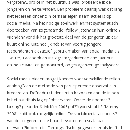
Vergeten?Dorp of in het buurthuis was, probeerde ik de
jongeren online te?vinden. Een probleem daarbij was dat lang
niet iedereen onder zijn of?haar eigen naam actief is op
social media. Na het nodige zoekwerk en?het systematisch
doorzoeken van zogenaamde ?followlijsten? en hun?online ?
vrienden? vond ik het grootste deel van de jongeren uit de?
buurt online. Uiteindelijk heb ik van veertig jongere
respondenten die?actief gebruik maken van social media als
Twitter, Facebook en Instagram?gedurende drie jaar hun
online activiteiten gemonitord, opgeslagen?en geanalyseerd.
Social media bieden mogelijkheden voor verschillende rollen,
analoog?aan de methode van participerende observatie in
bredere zin. De?nadruk tijdens mijn bezoeken aan de inloop
in het buurthuis lag op?observeren. Onder de noemer ?
lurking? (Leander & McKim 2003) of??cyberstealth? (Murthy
2008) is dit ook mogelijk online. De socialmedia-accounts?
van de jongeren uit de buurt bevatten een scala aan
relevante?informatie. Demografische gegevens, zoals leeftijd,