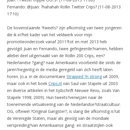
Fernando: @Juan: ?hahahah Rollin Twitter Crips? (11-08-2013
17:10)
De bovenstaande ?tweets? zijn afkomstig van twee jongeren
die ik in?het kader van het veldwerk voor mijn
promotieonderzoek vanaf 2011?tot en met 2013 heb
gevolgd. Juan en Fernando, twee gefingeerde?namen, hebben
allebei deel uitgemaakt van de Rollin 200 Crips, een?
Nederlandse ?gang? naar Amerikaans voorbeeld die sinds de
jaren?negentig in de media geregeld van zich heeft laten
horen. (o.a. in de documentaire
Strapped ?n strong
uit 2009,
maar ook in het boek
Crips.nl
van Saul van Stapele uit 2003
en diverse artikelen in het tijdschrift Nieuwe Revu, zoals Van
Stapele 1998; 2009). Hun tweets?verwijzen naar de
toenemende virtualisering van de Nederlandse?straatcultuur.
OG, oftewel ?Original Gangster?, is slang die afkomstig is?uit
de Verenigde Staten, maar als gevolg van de mondiale
verspreiding?van Amerikaanse gang- en straatstijlen ook