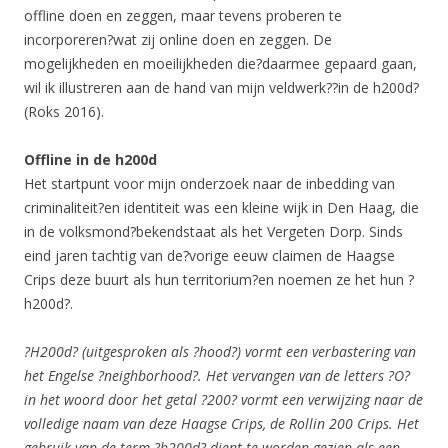
offline doen en zeggen, maar tevens proberen te
incorporeren?wat zij online doen en zeggen. De
mogelijkheden en moeilijkheden die?daarmee gepaard gaan,
wil ik illustreren aan de hand van mijn veldwerk??in de h200d?
(Roks 2016).
Offline in de h200d
Het startpunt voor mijn onderzoek naar de inbedding van
criminaliteit?en identiteit was een kleine wijk in Den Haag, die
in de volksmond?bekendstaat als het Vergeten Dorp. Sinds
eind jaren tachtig van de?vorige eeuw claimen de Haagse
Crips deze buurt als hun territorium?en noemen ze het hun ?
h200d?.
?H200d? (uitgesproken als ?hood?) vormt een verbastering van
het Engelse ?neighborhood?. Het vervangen van de letters ?O?
in het woord door het getal ?200? vormt een verwijzing naar de
volledige naam van deze Haagse Crips, de Rollin 200 Crips. Het
gebruik van de term ?h200d? dient te worden gezien als een