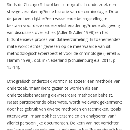
Sinds de Chicago School kent etnografisch onderzoek een
stevige verankering?in de historie van de criminologie. Door
de jaren heen lijkt er?een wisselende belangstelling te
bestaan voor deze onderzoeksbenadering,?mede als gevolg
van discussies over ethiek (Adler & Adler 1998)?en het
tijdsintensieve proces van dataverzameling. In toenemende?
mate wordt echter gewezen op de meerwaarde van dit
methodologische?perspectief voor de criminologie (Ferrell &
Hamm 1998), ook in?Nederland (Schuilenburg e.a. 2011, p.
13-14).
Etnografisch onderzoek vormt niet zozeer een methode van
onderzoek,?maar dient gezien te worden als een
onderzoeksbenadering die?meerdere methoden behelst.
Naast participerende observatie, wordt?veldwerk gekenmerkt
door het gebruik van diverse methoden en technieken,?zoals
interviewen, maar ook het verzamelen en analyseren van?
allerlei persoonlijke documenten. De kern van het verrichten
van?etnografisch veldwerk is gelegen in het ?being there?: het