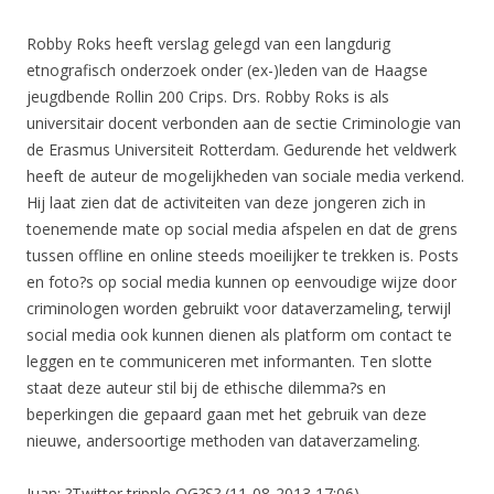
Robby Roks heeft verslag gelegd van een langdurig
etnografisch onderzoek onder (ex-)leden van de Haagse
jeugdbende Rollin 200 Crips. Drs. Robby Roks is als
universitair docent verbonden aan de sectie Criminologie van
de Erasmus Universiteit Rotterdam. Gedurende het veldwerk
heeft de auteur de mogelijkheden van sociale media verkend.
Hij laat zien dat de activiteiten van deze jongeren zich in
toenemende mate op social media afspelen en dat de grens
tussen offline en online steeds moeilijker te trekken is. Posts
en foto?s op social media kunnen op eenvoudige wijze door
criminologen worden gebruikt voor dataverzameling, terwijl
social media ook kunnen dienen als platform om contact te
leggen en te communiceren met informanten. Ten slotte
staat deze auteur stil bij de ethische dilemma?s en
beperkingen die gepaard gaan met het gebruik van deze
nieuwe, andersoortige methoden van dataverzameling.
Juan: ?Twitter tripple OG?S? (11-08-2013 17:06)