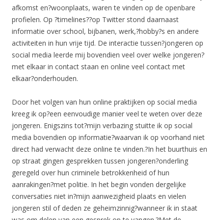
afkomst en?woonplaats, waren te vinden op de openbare
profielen. Op ?timelines??op Twitter stond daarnaast
informatie over school, bijbanen, werk,?hobby?s en andere
activiteiten in hun vrije tijd. De interactie tussen?jongeren op
social media leerde mij bovendien veel over welke jongeren?
met elkaar in contact staan en online veel contact met
elkaar?onderhouden.
Door het volgen van hun online praktijken op social media
kreeg ik op?een eenvoudige manier veel te weten over deze
jongeren. Enigszins tot?mijn verbazing stuitte ik op social
media bovendien op informatie?waarvan ik op voorhand niet
direct had verwacht deze online te vinden.?In het buurthuis en
op straat gingen gesprekken tussen jongeren?onderling
geregeld over hun criminele betrokkenheid of hun
aanrakingen?met politie. In het begin vonden dergelijke
conversaties niet in?mijn aanwezigheid plaats en vielen
jongeren stil of deden ze geheimzinnig?wanneer ik in staat
was om delen van een gesprek op te vangen.?Met de