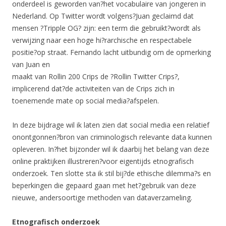
onderdeel is geworden van?het vocabulaire van jongeren in
Nederland. Op Twitter wordt volgens?Juan geclaimd dat
mensen ?Tripple OG? zijn: een term die gebruikt?wordt als
verwijzing naar een hoge hi?rarchische en respectabele
positie?op straat. Fernando lacht uitbundig om de opmerking
van Juan en
maakt van Rollin 200 Crips de ?Rollin Twitter Crips?,
implicerend dat?de activiteiten van de Crips zich in
toenemende mate op social media?afspelen.
In deze bijdrage wil ik laten zien dat social media een relatief
onontgonnen?bron van criminologisch relevante data kunnen
opleveren. In?het bijzonder wil ik daarbij het belang van deze
online praktijken illustreren?voor eigentijds etnografisch
onderzoek. Ten slotte sta ik stil bij?de ethische dilemma?s en
beperkingen die gepaard gaan met het?gebruik van deze
nieuwe, andersoortige methoden van dataverzameling.
Etnografisch onderzoek