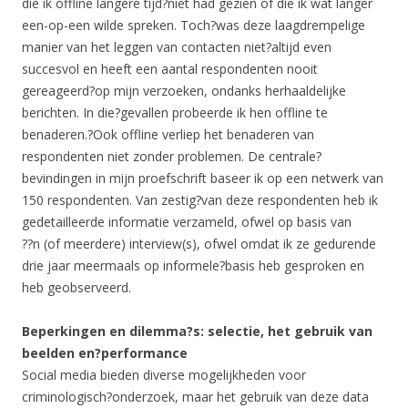
die ik offline langere tijd?niet had gezien of die ik wat langer
een-op-een wilde spreken. Toch?was deze laagdrempelige
manier van het leggen van contacten niet?altijd even
succesvol en heeft een aantal respondenten nooit
gereageerd?op mijn verzoeken, ondanks herhaaldelijke
berichten. In die?gevallen probeerde ik hen offline te
benaderen.?Ook offline verliep het benaderen van
respondenten niet zonder problemen. De centrale?
bevindingen in mijn proefschrift baseer ik op een netwerk van
150 respondenten. Van zestig?van deze respondenten heb ik
gedetailleerde informatie verzameld, ofwel op basis van
??n (of meerdere) interview(s), ofwel omdat ik ze gedurende
drie jaar meermaals op informele?basis heb gesproken en
heb geobserveerd.
Beperkingen en dilemma?s: selectie, het gebruik van
beelden en?performance
Social media bieden diverse mogelijkheden voor
criminologisch?onderzoek, maar het gebruik van deze data