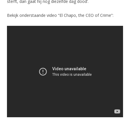
sterft, dan gaat hij nog diezelfde dag dood’.
Bekijk onderstaande video “El Chapo, the CEO of Crime”: