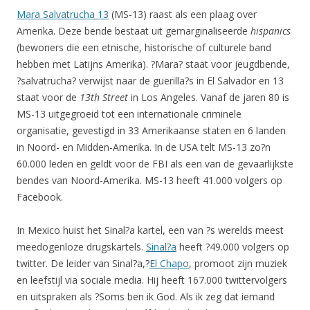
Mara Salvatrucha 13
(MS-13) raast als een plaag over
Amerika. Deze bende bestaat uit gemarginaliseerde
hispanics
(bewoners die een etnische, historische of culturele band
hebben met Latijns Amerika). ?Mara? staat voor jeugdbende,
?salvatrucha? verwijst naar de guerilla?s in El Salvador en 13
staat voor de
13th Street
in Los Angeles. Vanaf de jaren 80 is
MS-13 uitgegroeid tot een internationale criminele
organisatie, gevestigd in 33 Amerikaanse staten en 6 landen
in Noord- en Midden-Amerika. In de USA telt MS-13 zo?n
60.000 leden en geldt voor de FBI als een van de gevaarlijkste
bendes van Noord-Amerika. MS-13 heeft 41.000 volgers op
Facebook.
In Mexico huist het Sinal?a kartel, een van ?s werelds meest
meedogenloze drugskartels.
Sinal?a
heeft ?49.000 volgers op
twitter. De leider van Sinal?a,?
El Chapo
, promoot zijn muziek
en leefstijl via sociale media. Hij heeft 167.000 twittervolgers
en uitspraken als ?Soms ben ik God. Als ik zeg dat iemand