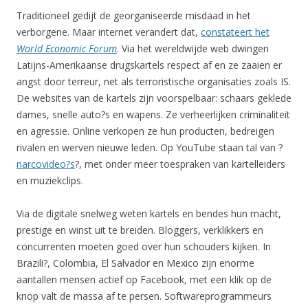
Traditioneel gedijt de georganiseerde misdaad in het
verborgene. Maar internet verandert dat,
constateert het
World Economic Forum
. Via het wereldwijde web dwingen
Latijns-Amerikaanse drugskartels respect af en ze zaaien er
angst door terreur, net als terroristische organisaties zoals IS.
De websites van de kartels zijn voorspelbaar: schaars geklede
dames, snelle auto?s en wapens. Ze verheerlijken criminaliteit
en agressie. Online verkopen ze hun producten, bedreigen
rivalen en werven nieuwe leden. Op YouTube staan tal van ?
narcovideo?s
?, met onder meer toespraken van kartelleiders
en muziekclips.
Via de digitale snelweg weten kartels en bendes hun macht,
prestige en winst uit te breiden. Bloggers, verklikkers en
concurrenten moeten goed over hun schouders kijken. In
Brazili?, Colombia, El Salvador en Mexico zijn enorme
aantallen mensen actief op Facebook, met een klik op de
knop valt de massa af te persen. Softwareprogrammeurs