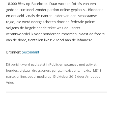
18.000
likes
op Facebook. Daar worden foto?s van een
gedode crimineel zonder pardon online geplaatst. Bloedend
en ontzield. Zoals de Panter, leider van een Mexicaanse
regio, die werd neergeschoten door de federale politie.
Volgens de begeleidende tekst was de Panter
verantwoordelijk voor honderden moorden. Naast de foto?s
van de dode, tientallen likes: ?Dood aan de lafaards?.
Bronnen:
Secondant
Dit bericht werd geplaatst in
Public
en getagged met
activist
,
bendes
,
digitaal
,
drugsbaron
,
gangs
,
mexicaans
,
mexico
,
MS13
,
narco
,
online
,
social media
op
15 oktober 2015
door
Arnout de
Vries
.