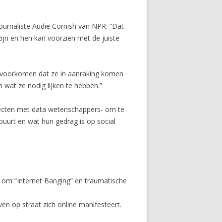
 journaliste Audie Cornish van NPR. “Dat
 zijn en hen kan voorzien met de juiste
n voorkomen dat ze in aanraking komen
 wat ze nodig lijken te hebben.”
jecten met data wetenschappers- om te
uurt en wat hun gedrag is op social
n om “Internet Banging” en traumatische
n op straat zich online manifesteert.