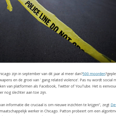
hicago zijn in september van dit jaar al meer dan?
500 moorden
?geple
wapens en de groei van ‘ gang related violence’. Pas nu wordt socia
maken van platformen als Facebook, Twitter of YouTube. Het is eenvo
r nog slechter aan toe zijn.
van informatie die cruciaal is om nieuwe inzichten te krijgen”, zegt
De
 maatschappelijk werker in Chicago. Patton probeert om een algorit