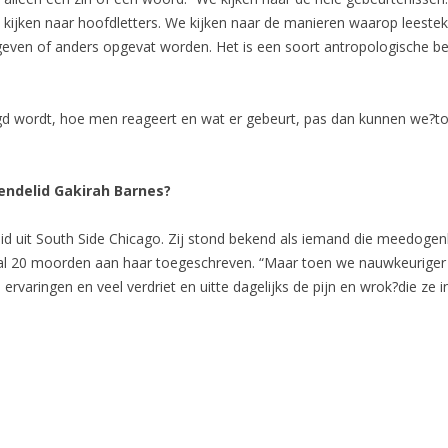
e kijken naar hoofdletters. We kijken naar de manieren waarop leeste
even of anders opgevat worden. Het is een soort antropologische be
gd wordt, hoe men reageert en wat er gebeurt, pas dan kunnen we?too
endelid Gakirah Barnes?
id uit South Side Chicago. Zij stond bekend als iemand die meedoge
al 20 moorden aan haar toegeschreven. “Maar toen we nauwkeuriger 
ervaringen en veel verdriet en uitte dagelijks de pijn en wrok?die ze i