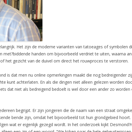
elangrijk. Het zijn de moderne varianten van tatoeages of symbolen d
ken met?biddende handen om bijvoorbeeld verdriet te uiten, waarna a
of het gezicht van de duivel om direct het rouwproces te verstoren.
nd is dat men nu online opmerkingen maakt die nog bedreigender z
hte kunt achterlaten. En als die dingen niet alleen gelezen worden do
ets dat niet als bedreigend bedoelt is wel door een ander zo worden op
iedereen begrijpt. Er zijn jongeren die de naam van een straat omgekee
ende bende zijn, omdat het bijvoorbeeld tot hun grondgebied hoort. M
olgen wat er eigenlijk gezegd wordt. In het onderzoek kijkt Desmond?
t alleen een zin of een woord. “We kijken naar de hele gebeurtenissen