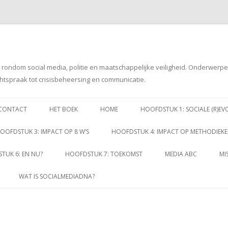
g rondom social media, politie en maatschappelijke veiligheid. Onderwerp
htspraak tot crisisbeheersing en communicatie.
Spring
naar
CONTACT
HET BOEK
HOME
HOOFDSTUK 1: SOCIALE (R)EV
inhoud
OOFDSTUK 3: IMPACT OP 8 W’S
HOOFDSTUK 4: IMPACT OP METHODIEK
TUK 6: EN NU?
HOOFDSTUK 7: TOEKOMST
MEDIA ABC
MI
WAT IS SOCIALMEDIADNA?