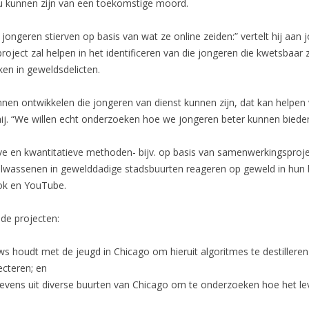
ou kunnen zijn van een toekomstige moord.
 jongeren stierven op basis van wat ze online zeiden:” vertelt hij aan
t project zal helpen in het identificeren van die jongeren die kwetsbaar
en in geweldsdelicten.
nnen ontwikkelen die jongeren van dienst kunnen zijn, dat kan helpe
hij. “We willen echt onderzoeken hoe we jongeren beter kunnen bieden
ve en kwantitatieve methoden- bijv. op basis van samenwerkingspro
wassenen in gewelddadige stadsbuurten reageren op geweld in hun b
ok en YouTube.
e projecten:
ws houdt met de jeugd in Chicago om hieruit algoritmes te destillere
ecteren; en
vens uit diverse buurten van Chicago om te onderzoeken hoe het leve