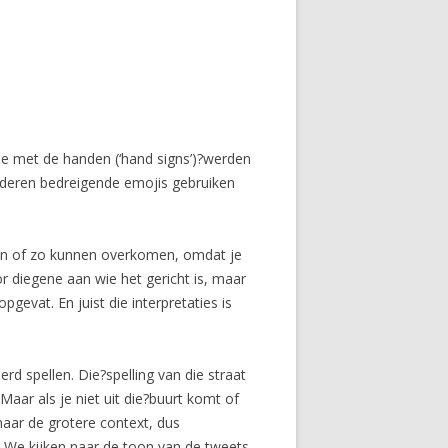
ie met de handen (‘hand signs’)?werden
nderen bedreigende emojis gebruiken
ijn of zo kunnen overkomen, omdat je
or diegene aan wie het gericht is, maar
gevat. En juist die interpretaties is
rd spellen. Die?spelling van die straat
aar als je niet uit die?buurt komt of
naar de grotere context, dus
. We kijken naar de toon van de tweets.