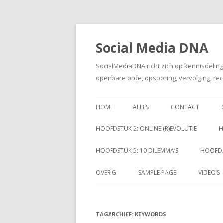
Social Media DNA
SocialMediaDNA richt zich op kennisdelin
openbare orde, opsporing, vervolging, rec
HOME
ALLES
CONTACT
HOOFDSTUK 2: ONLINE (R)EVOLUTIE
H
HOOFDSTUK 5: 10 DILEMMA’S
HOOFDS
OVERIG
SAMPLE PAGE
VIDEO’S
TAGARCHIEF:
KEYWORDS