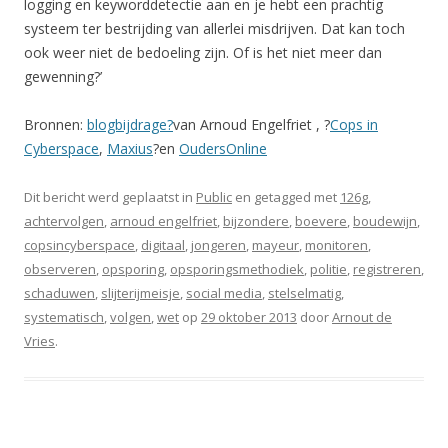
logging en keyworddetectie aan en je hebt een prachtig
systeem ter bestrijding van allerlei misdrijven. Dat kan toch
ook weer niet de bedoeling zijn. Of is het niet meer dan
gewenning?’
Bronnen:
blogbijdrage?
van Arnoud Engelfriet
, ?
Cops in
Cyberspace
,
Maxius
?en
OudersOnline
Dit bericht werd geplaatst in
Public
en getagged met
126g
,
achtervolgen
,
arnoud engelfriet
,
bijzondere
,
boevere
,
boudewijn
,
copsincyberspace
,
digitaal
,
jongeren
,
mayeur
,
monitoren
,
observeren
,
opsporing
,
opsporingsmethodiek
,
politie
,
registreren
,
schaduwen
,
slijterijmeisje
,
social media
,
stelselmatig
,
systematisch
,
volgen
,
wet
op
29 oktober 2013
door
Arnout de
Vries
.