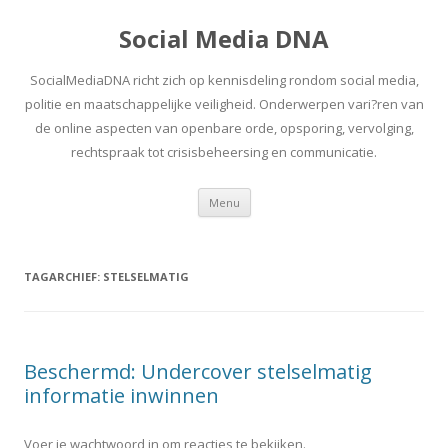
Social Media DNA
SocialMediaDNA richt zich op kennisdeling rondom social media,
politie en maatschappelijke veiligheid. Onderwerpen vari?ren van
de online aspecten van openbare orde, opsporing, vervolging,
rechtspraak tot crisisbeheersing en communicatie.
Spring
Menu
naar
inhoud
TAGARCHIEF:
STELSELMATIG
Beschermd: Undercover stelselmatig
informatie inwinnen
Voer je wachtwoord in om reacties te bekijken.