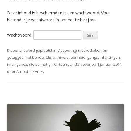
Deze inhoud is beschermd met een wachtwoord. Voer
hieronder je wachtwoord in om het te bekijken.
Wachtwoord:
Dit bericht werd geplaatst in
Opsporingsmethodieken
en
getagged met
bende
,
CIE
,
criminele
,
eenheid
,
gangs
,
inlichtingen
,
intelligence
,
stelselmatig
,
TCI
,
team
,
undercover
op
1 januari 2014
door
Arnout de Vries
.