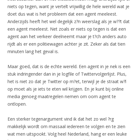
niets op tegen, want je vertelt vrijwillig de hele wereld wat je
doet dus wat is het probleem dat een agent meeleest.
Anderzijds heeft het wel degelijk z?n weerslag als je w??t dat
een agent meeleest. Net zoals er niets op tegen is dat een
agent aan het verkeer deelneemt maar je t?ch anders auto
rijdt als er een politiewagen achter je zit. Zeker als dat tien
minuten lang het geval is.
Maar goed, dat is de echte wereld. Een agent in je nek is een
stuk indringender dan in je logfile of Twittervolgerlijst. Plus,
het is niet zo dat je Twitter op m?et, terwijl je de straat w?l
op moet als je iets te eten wil krijgen. En je kunt bij online
media genoeg maatregelen nemen om oom agent te
ontlopen.
Een sterker tegenargument vind ik dat het zo wel ?rg
makkelijk wordt om massaal iedereen te volgen en te zien
wat men uitspookt. Volg heel Nederland, hang er een leuke