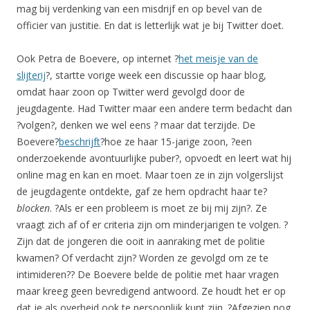
mag bij verdenking van een misdrijf en op bevel van de
officier van justitie. En dat is letterlijk wat je bij Twitter doet.
Ook Petra de Boevere, op internet ?
het meisje van de
slijterij
?, startte vorige week een discussie op haar blog,
omdat haar zoon op Twitter werd gevolgd door de
jeugdagente. Had Twitter maar een andere term bedacht dan
?volgen?, denken we wel eens ? maar dat terzijde. De
Boevere?
beschrijft
?hoe ze haar 15-jarige zoon, ?een
onderzoekende avontuurlijke puber?, opvoedt en leert wat hij
online mag en kan en moet. Maar toen ze in zijn volgerslijst
de jeugdagente ontdekte, gaf ze hem opdracht haar te?
blocken
. ?Als er een probleem is moet ze bij mij zijn?. Ze
vraagt zich af of er criteria zijn om minderjarigen te volgen. ?
Zijn dat de jongeren die ooit in aanraking met de politie
kwamen? Of verdacht zijn? Worden ze gevolgd om ze te
intimideren?? De Boevere belde de politie met haar vragen
maar kreeg geen bevredigend antwoord. Ze houdt het er op
dat je als overheid ook te persoonlijk kunt zijn. ?Afgezien nog