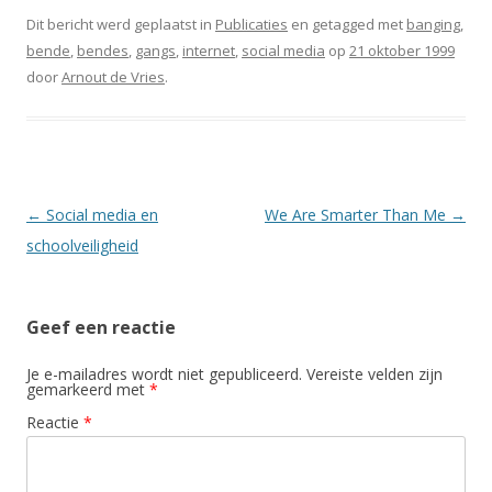
Dit bericht werd geplaatst in
Publicaties
en getagged met
banging
,
bende
,
bendes
,
gangs
,
internet
,
social media
op
21 oktober 1999
door
Arnout de Vries
.
Berichtnavigatie
←
Social media en
We Are Smarter Than Me
→
schoolveiligheid
Geef een reactie
Je e-mailadres wordt niet gepubliceerd.
Vereiste velden zijn
gemarkeerd met
*
Reactie
*