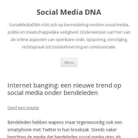
Social Media DNA
SocialMediaDNA richt zich op kennisdeling rondom social media,
politie en maatschappelijke veiligheid. Onderwerpen vari?ren van
de online aspecten van openbare orde, opsporing, vervolging,
rechtspraak tot crisisbeheersing en communicatie.
Spring
Menu
naar
inhoud
Internet banging: een nieuwe trend op
social media onder bendeleden
Geef een reactie
Bendeleden hebben wapens maar tegenwoordig ook een
smartphone met Twitter in hun broekzak. Steeds vaker
berichten de media dat bendeleden social media sites als