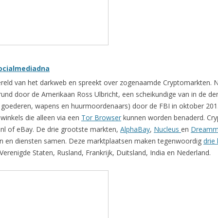
ocialmediadna
ereld van het darkweb en spreekt over zogenaamde Cryptomarkten. N
und door de Amerikaan Ross Ulbricht, een scheikundige van in de dert
n goederen, wapens en huurmoordenaars) door de FBI in oktober 2013
winkels die alleen via een
Tor Browser
kunnen worden benaderd. Crypt
.nl of eBay. De drie grootste markten,
AlphaBay
,
Nucleus
en
Dreamm
cten en diensten samen. Deze marktplaatsen maken tegenwoordig
drie
 Verenigde Staten, Rusland, Frankrijk, Duitsland, India en Nederland.