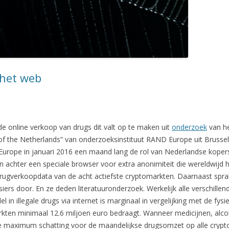
het web
de online verkoop van drugs dit valt op te maken uit
onderzoek
van he
 of the Netherlands” van onderzoeksinstituut RAND Europe uit Brussel.
 Europe in januari 2016 een maand lang de rol van Nederlandse koper
 achter een speciale browser voor extra anonimiteit die wereldwijd h
rugverkoopdata van de acht actiefste cryptomarkten. Daarnaast sp
iers door. En ze deden literatuuronderzoek. Werkelijk alle verschillen
in illegale drugs via internet is marginaal in vergelijking met de fysi
kten minimaal 12.6 miljoen euro bedraagt. Wanneer medicijnen, alco
De maximum schatting voor de maandelijkse drugsomzet op alle crypt