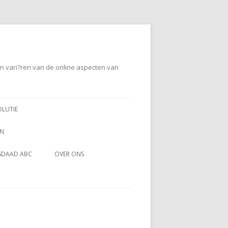
en vari?ren van de online aspecten van
OLUTIE
EN
SDAAD ABC
OVER ONS