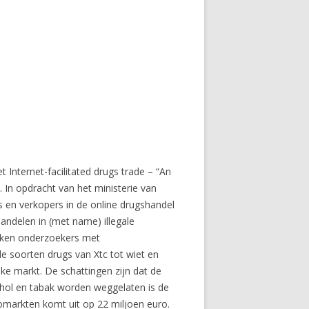
t Internet-facilitated drugs trade – “An
 In opdracht van het ministerie van
s en verkopers in de online drugshandel
andelen in (met name) illegale
raken onderzoekers met
de soorten drugs van Xtc tot wiet en
eke markt. De schattingen zijn dat de
hol en tabak worden weggelaten is de
omarkten komt uit op 22 miljoen euro.