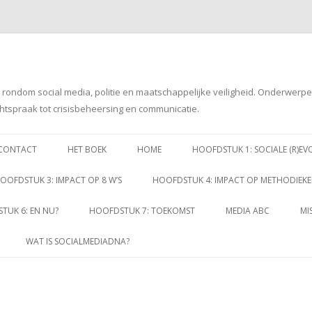
g rondom social media, politie en maatschappelijke veiligheid. Onderwerp
htspraak tot crisisbeheersing en communicatie.
Spring
naar
CONTACT
HET BOEK
HOME
HOOFDSTUK 1: SOCIALE (R)EV
inhoud
OOFDSTUK 3: IMPACT OP 8 W’S
HOOFDSTUK 4: IMPACT OP METHODIEK
TUK 6: EN NU?
HOOFDSTUK 7: TOEKOMST
MEDIA ABC
MI
WAT IS SOCIALMEDIADNA?