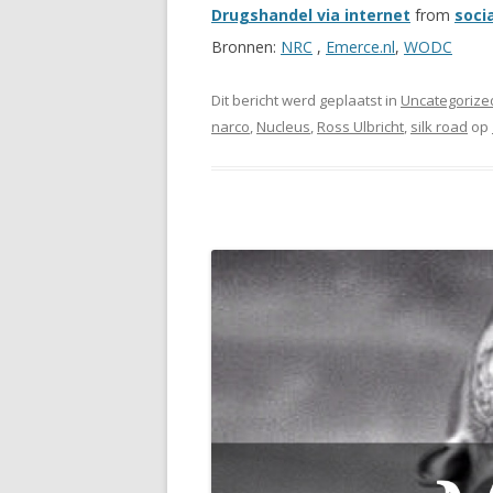
Drugshandel via internet
from
soci
Bronnen:
NRC
,
Emerce.nl
,
WODC
Dit bericht werd geplaatst in
Uncategorize
narco
,
Nucleus
,
Ross Ulbricht
,
silk road
op