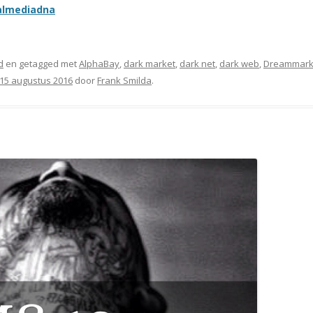
almediadna
d
en getagged met
AlphaBay
,
dark market
,
dark net
,
dark web
,
Dreammark
15 augustus 2016
door
Frank Smilda
.