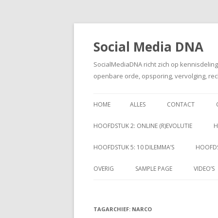
Social Media DNA
SocialMediaDNA richt zich op kennisdelin
openbare orde, opsporing, vervolging, rec
HOME
ALLES
CONTACT
HOOFDSTUK 2: ONLINE (R)EVOLUTIE
H
HOOFDSTUK 5: 10 DILEMMA’S
HOOFDS
OVERIG
SAMPLE PAGE
VIDEO’S
TAGARCHIEF:
NARCO