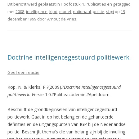
Dit bericht werd geplaatst in
Hoofdstuk 4
,
Publicaties
en getagged
met
2008
,
intelligence
,
klpd
,
model
,
nationaal
,
politie
,
sbgi
op
19
december 1999
door
Arnout de Vries
.
Doctrine intelligencegestuurd politiewerk.
Geef een reactie
Kop, N. & Klerks, P.?(2009).?
Doctrine intelligencegestuurd
politiewerk. V
ersie 1.0.?Politieacademie,?Apeldoorn.
Beschrijft de grondbeginselen van intelligencegestuurd
politiewerk. Gaat in op het belang en de gehanteerde
definities en de uitgangspunten van IGP bij de Nederlandse
politie. Beschrijft thema’s die van belang zijn bij de invulling