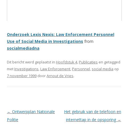
Onderzoek Lexis Nexis: Law Enforcement Personnel
Use of Social Media in Investigations
from
socialmediadna
Dit bericht werd geplaatst in
Hoofdstuk 4
,
Publicaties
en getagged
met
Investigations
,
Law Enforcement
,
Personnel
,
social media
op
7 november 1999
door
Arnout de Vries
.
Berichtnavigatie
←
Ontwerpplan Nationale
Het gebruik van de telefoon en
Politie
internettap in de opsporing
→