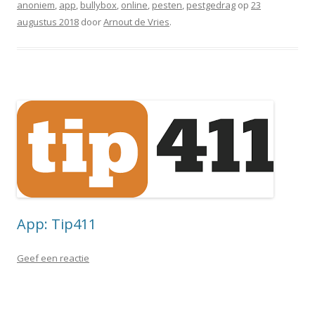
anoniem
,
app
,
bullybox
,
online
,
pesten
,
pestgedrag
op
23
augustus 2018
door
Arnout de Vries
.
App: Tip411
Geef een reactie