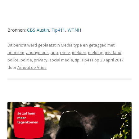
Bronnen:
CBS Austin
,
Tip411
,
WTNH
Dit bericht werd geplaatst in
Media type
en getagged met
anoniem
,
anonymous
,
app
,
crime
,
melden
,
melding
,
misdaad
,
police
,
politie
,
privacy
,
social media
,
tip
,
Tip411
op
20 april 2017
door
Arnout de Vries
.