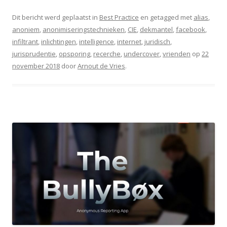
Dit bericht werd geplaatst in
Best Practice
en getagged met
alias
,
anoniem
,
anonimiseringstechnieken
,
CIE
,
dekmantel
,
facebook
,
infiltrant
,
inlichtingen
,
intelligence
,
internet
,
juridisch
,
jurisprudentie
,
opsporing
,
recerche
,
undercover
,
vrienden
op
22
november 2018
door
Arnout de Vries
.