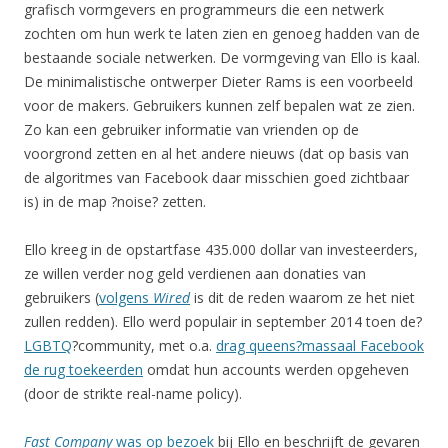
grafisch vormgevers en programmeurs die een netwerk
zochten om hun werk te laten zien en genoeg hadden van de
bestaande sociale netwerken. De vormgeving van Ello is kaal.
De minimalistische ontwerper Dieter Rams is een voorbeeld
voor de makers. Gebruikers kunnen zelf bepalen wat ze zien.
Zo kan een gebruiker informatie van vrienden op de
voorgrond zetten en al het andere nieuws (dat op basis van
de algoritmes van Facebook daar misschien goed zichtbaar
is) in de map ?noise? zetten.
Ello kreeg in de opstartfase 435.000 dollar van investeerders,
ze willen verder nog geld verdienen aan donaties van
gebruikers (
volgens
Wired
is dit de reden waarom ze het niet
zullen redden). Ello werd populair in september 2014 toen de?
LGBTQ
?community, met o.a.
drag queens?massaal Facebook
de rug toekeerden
omdat hun accounts werden opgeheven
(door de strikte real-name policy).
Fast Company
was op bezoek
bij Ello en beschrijft de gevaren