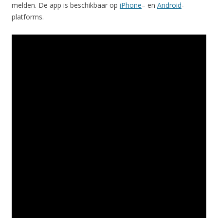
melden. De app is beschikbaar op
iPhone
– en
Android
-
platforms.