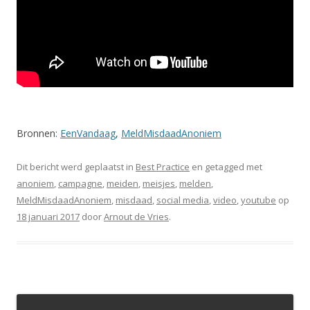
Bronnen:
EenVandaag
,
MeldMisdaadAnoniem
Dit bericht werd geplaatst in
Best Practice
en getagged met
anoniem
,
campagne
,
meiden
,
meisjes
,
melden
,
MeldMisdaadAnoniem
,
misdaad
,
social media
,
video
,
youtube
op
18 januari 2017
door
Arnout de Vries
.