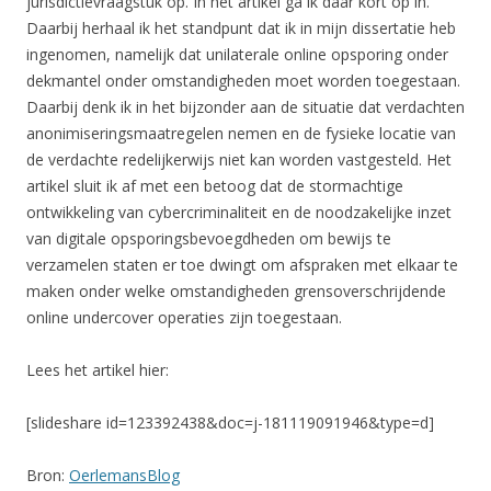
jurisdictievraagstuk op. In het artikel ga ik daar kort op in.
Daarbij herhaal ik het standpunt dat ik in mijn dissertatie heb
ingenomen, namelijk dat unilaterale online opsporing onder
dekmantel onder omstandigheden moet worden toegestaan.
Daarbij denk ik in het bijzonder aan de situatie dat verdachten
anonimiseringsmaatregelen nemen en de fysieke locatie van
de verdachte redelijkerwijs niet kan worden vastgesteld. Het
artikel sluit ik af met een betoog dat de stormachtige
ontwikkeling van cybercriminaliteit en de noodzakelijke inzet
van digitale opsporingsbevoegdheden om bewijs te
verzamelen staten er toe dwingt om afspraken met elkaar te
maken onder welke omstandigheden grensoverschrijdende
online undercover operaties zijn toegestaan.
Lees het artikel hier:
[slideshare id=123392438&doc=j-181119091946&type=d]
Bron:
OerlemansBlog