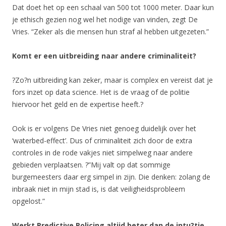
Dat doet het op een schaal van 500 tot 1000 meter. Daar kun
je ethisch gezien nog wel het nodige van vinden, zegt De
Vries. “Zeker als die mensen hun straf al hebben uitgezeten.”
Komt er een uitbreiding naar andere criminaliteit?
?Zo?n uitbreiding kan zeker, maar is complex en vereist dat je
fors inzet op data science. Het is de vraag of de politie
hiervoor het geld en de expertise heeft.?
Ook is er volgens De Vries niet genoeg duidelijk over het
‘waterbed-effect’. Dus of criminaliteit zich door de extra
controles in de rode vakjes niet simpelweg naar andere
gebieden verplaatsen. ?”Mij valt op dat sommige
burgemeesters daar erg simpel in zijn. Die denken: zolang de
inbraak niet in mijn stad is, is dat veiligheidsprobleem
opgelost.”
Werkt Predictive Policing altijd beter dan de intu?tie