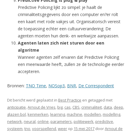
Predictive Policing is plug & play
Predictive Policing lijkt zo simpel: je haalt de
criminaliteitsgegevens door een computer en?er rolt
een kaart met rode vakjes uit. Organisatorisch vereist
de toepassing echter een cultuurverandering. De
agenten moeten hun denk- en werkwijze aanpassen.
Agenten laten zich niet sturen door een
algoritme
Wanneer agenten zelf ervaren dat Predictive Policing
een meerwaarde heeft, zullen ze de technologie eerder
accepteren.
Bronnen:
TNO Time
,
NOSop3
,
BNR
,
De Correspondent
Dit bericht werd geplaatst in
Best Practice
en getagged met
anticipatie
,
Arnout de Vries
,
big
,
cas
,
CBS
,
criminaliteit
,
data
,
deep
,
glazen bol
,
kenmerken
,
learning
,
machine
,
modellen
,
modelling
,
network
,
neural
,
online
,
parameters
,
politiewerk
,
predictive
,
systeem
,
tno
,
voorspellend
,
weer
op
15 mei 2017
door
Arnout de