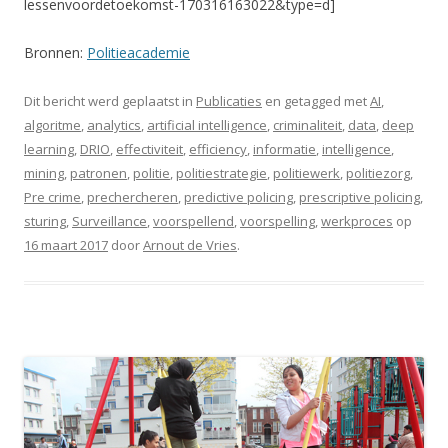
lessenvoordetoekomst-170316163022&type=d]
Bronnen:
Politieacademie
Dit bericht werd geplaatst in
Publicaties
en getagged met
AI
,
algoritme
,
analytics
,
artificial intelligence
,
criminaliteit
,
data
,
deep
learning
,
DRIO
,
effectiviteit
,
efficiency
,
informatie
,
intelligence
,
mining
,
patronen
,
politie
,
politiestrategie
,
politiewerk
,
politiezorg
,
Pre crime
,
prechercheren
,
predictive policing
,
prescriptive policing
,
sturing
,
Surveillance
,
voorspellend
,
voorspelling
,
werkproces
op
16 maart 2017
door
Arnout de Vries
.