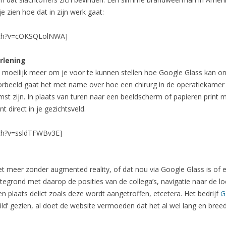
e zien hoe dat in zijn werk gaat:
tch?v=cOKSQLolNWA]
rlening
 zo moeilijk meer om je voor te kunnen stellen hoe Google Glass kan o
orbeeld gaat het met name over hoe een chirurg in de operatiekamer
t zijn. In plaats van turen naar een beeldscherm of papieren print m
t direct in je gezichtsveld.
ch?v=ssldTFWBv3E]
iet meer zonder augmented reality, of dat nou via Google Glass is of
ttegrond met daarop de posities van de collega’s, navigatie naar de 
 plaats delict zoals deze wordt aangetroffen, etcetera. Het bedrijf
G
ild’ gezien, al doet de website vermoeden dat het al wel lang en breed i