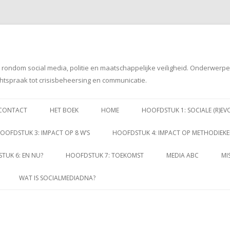
g rondom social media, politie en maatschappelijke veiligheid. Onderwerp
htspraak tot crisisbeheersing en communicatie.
Spring
naar
CONTACT
HET BOEK
HOME
HOOFDSTUK 1: SOCIALE (R)EV
inhoud
OOFDSTUK 3: IMPACT OP 8 W’S
HOOFDSTUK 4: IMPACT OP METHODIEK
TUK 6: EN NU?
HOOFDSTUK 7: TOEKOMST
MEDIA ABC
MI
WAT IS SOCIALMEDIADNA?