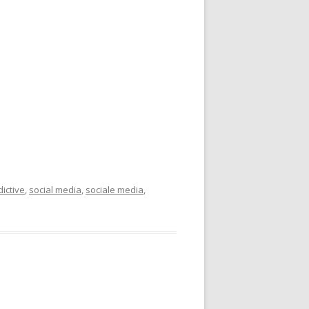
ictive
,
social media
,
sociale media
,