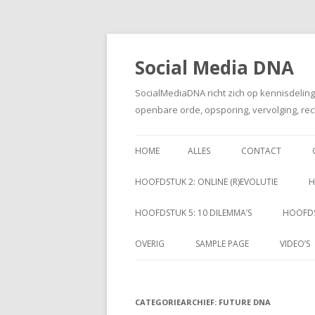
Social Media DNA
SocialMediaDNA richt zich op kennisdelin
openbare orde, opsporing, vervolging, rec
HOME
ALLES
CONTACT
HOOFDSTUK 2: ONLINE (R)EVOLUTIE
H
HOOFDSTUK 5: 10 DILEMMA’S
HOOFDS
OVERIG
SAMPLE PAGE
VIDEO’S
CATEGORIEARCHIEF:
FUTURE DNA