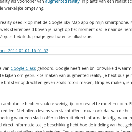
reality als voorloper van
augmented reality
. In plaats van een realist
de werkelijke omgeving.
reality deed ik op met de Google Sky Map app op mijn smartphone. 
f welk sterrenbeeld boven je hangt op het moment dat je naar de heme
ojuist heb ik dit plaatje geschoten ter illustratie:
je van
Google Glass
gehoord. Google heeft een bril ontwikkeld waarm
 kijken om gebruik te maken van augmented reality. Je hebt dus je 
 bril stemopdrachten geven zoals foto’s maken, filmpjes maken, iem
en ambulance hebben vaak te weinig tijd om teveel te moeten doen. El
den. Niet alleen levens van slachtoffers, maar ook dat van de hulpver
uig waar een slachtoffer in klem zit direct informatie krijgt waar in 
d direct informatie tot je beschikking hebt hoe de indeling van het g
 dat slachtoffers zich bevinden. Een slimme brandweerman in Amerika 