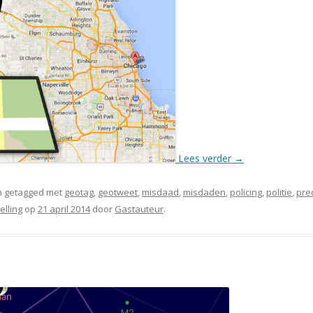
Lees verder
→
 getagged met
geotag
,
geotweet
,
misdaad
,
misdaden
,
policing
,
politie
,
pred
elling
op
21 april 2014
door
Gastauteur
.