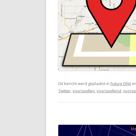
Dit bericht werd geplaatst in
Future DNA
en
Twitter
,
voorspellen
,
voorspellend
,
voorsp