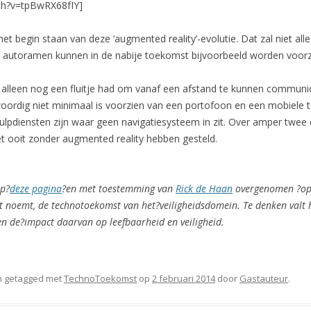
ch?v=tpBwRX68fIY]
et begin staan van deze ‘augmented reality’-evolutie. Dat zal niet all
k autoramen kunnen in de nabije toekomst bijvoorbeeld worden voor
 alleen nog een fluitje had om vanaf een afstand te kunnen communic
woordig niet minimaal is voorzien van een portofoon en een mobiele t
hulpdiensten zijn waar geen navigatiesysteem in zit. Over amper twee 
t ooit zonder augmented reality hebben gesteld.
op?
deze pagina
?en met toestemming van
Rick de Haan
overgenomen ?
op
at noemt, de technotoekomst van het?
veiligheidsdomein. Te denken valt 
en de?
impact daarvan op leefbaarheid en veiligheid.
 getagged met
TechnoToekomst
op
2 februari 2014
door
Gastauteur
.