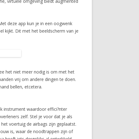
ische, virtuele omgeving biedt augmented
Met deze app kun je in een oogwenk
l kijkt. Dit met het beeldscherm van je
ee het niet meer nodig is om met het
handen vrij om andere dingen te doen.
and bellen, etcetera.
k instrument waardoor effici?nter
leners zelf. Stel je voor dat je als
het voertuig de airbags zijn geplaatst.
ebouw is, waar de noodtrappen zijn of
heeft iets dergelijks al ontwikkeld