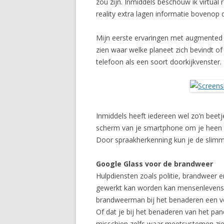
zou zijn. Inmiddels beschouw ik virtual 
reality extra lagen informatie bovenop 
Mijn eerste ervaringen met augmented 
zien waar welke planeet zich bevindt o
telefoon als een soort doorkijkvenster. Z
Inmiddels heeft iedereen wel zo’n beet
scherm van je smartphone om je heen te
Door spraakherkenning kun je de slimme
Google Glass voor de brandweer
Hulpdiensten zoals politie, brandweer 
gewerkt kan worden kan mensenlevens red
brandweerman bij het benaderen een voert
Of dat je bij het benaderen van het pan
misschien zelfs waar meetsystemen zien