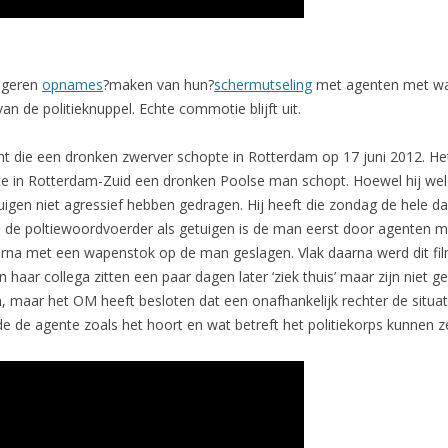
ongeren
opnames
?maken van hun?
schermutseling
met agenten met wap
an de politieknuppel. Echte commotie blijft uit.
 die een dronken zwerver schopte in Rotterdam op 17 juni 2012. Het 
nte in Rotterdam-Zuid een dronken Poolse man schopt. Hoewel hij wel
uigen niet agressief hebben gedragen. Hij heeft die zondag de hele d
l de poltiewoordvoerder als getuigen is de man eerst door agenten 
arna met een wapenstok op de man geslagen. Vlak daarna werd dit fi
aar collega zitten een paar dagen later ‘ziek thuis’ maar zijn niet g
, maar het OM heeft besloten dat een onafhankelijk rechter de situat
e de agente zoals het hoort en wat betreft het politiekorps kunnen 