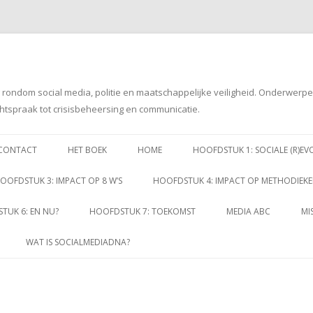
g rondom social media, politie en maatschappelijke veiligheid. Onderwerp
htspraak tot crisisbeheersing en communicatie.
Spring
naar
CONTACT
HET BOEK
HOME
HOOFDSTUK 1: SOCIALE (R)EV
inhoud
OOFDSTUK 3: IMPACT OP 8 W’S
HOOFDSTUK 4: IMPACT OP METHODIEK
TUK 6: EN NU?
HOOFDSTUK 7: TOEKOMST
MEDIA ABC
MI
WAT IS SOCIALMEDIADNA?