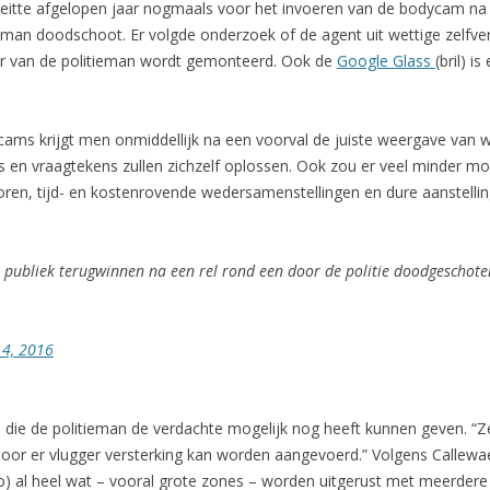
eitte afgelopen jaar nogmaals voor het invoeren van de bodycam na
an doodschoot. Er volgde onderzoek of de agent uit wettige zelfve
er van de politieman wordt gemonteerd. Ook de
Google Glass
(bril) i
ams krijgt men onmiddellijk na een voorval de juiste weergave van w
ies en vraagtekens zullen zichzelf oplossen. Ook zou er veel minder m
ren, tijd- en kostenrovende wedersamenstellingen en dure aanstelli
h publiek terugwinnen na een rel rond een door de politie doodgeschote
 4, 2016
die de politieman de verdachte mogelijk nog heeft kunnen geven. “Ze
oor er vlugger versterking kan worden aangevoerd.” Volgens Callew
) al heel wat – vooral grote zones – worden uitgerust met meerder