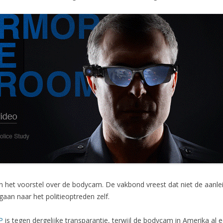
en het voorstel over de bodycam. De vakbond vreest dat niet de aanlei
gaan naar het politieoptreden zelf.
P
is tegen dergelijke transparantie, terwijl de bodycam in Amerika al e