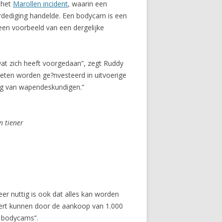
 het
Marollen incident
, waarin een
rdediging handelde. Een bodycam is een
s een voorbeeld van een dergelijke
at zich heeft voorgedaan”, zegt Ruddy
oeten worden ge?nvesteerd in uitvoerige
ng van wapendeskundigen.”
n tiener
er nuttig is ook dat alles kan worden
aert kunnen door de aankoop van 1.000
e bodycams”.