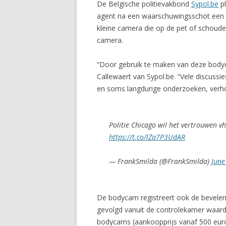
De Belgische politievakbond
Sypol.be
pl
agent na een waarschuwingsschot een m
kleine camera die op de pet of schoud
camera.
“Door gebruik te maken van deze bodyc
Callewaert van Sypol.be. “Vele discuss
en soms langdurige onderzoeken, verho
Politie Chicago wil het vertrouwen v
https://t.co/lZa7P3UdAR
— FrankSmilda (@FrankSmilda)
June
De bodycam registreert ook de bevelen 
gevolgd vanuit de controlekamer waard
bodycams (aankoopprijs vanaf 500 euro