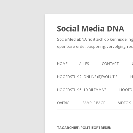
Social Media DNA
SocialMediaDNA richt zich op kennisdelin
openbare orde, opsporing, vervolging, rec
HOME
ALLES
CONTACT
HOOFDSTUK 2: ONLINE (R)EVOLUTIE
H
HOOFDSTUK 5: 10 DILEMMA’S
HOOFDS
OVERIG
SAMPLE PAGE
VIDEO’S
TAGARCHIEF:
POLITIEOPTREDEN