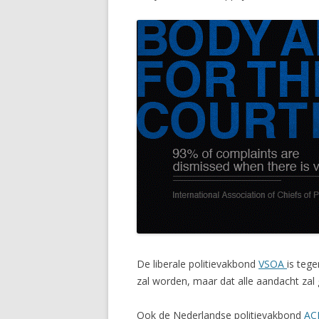
De liberale politievakbond
VSOA
is teg
zal worden, maar dat alle aandacht zal 
Ook de Nederlandse politievakbond
AC