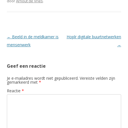
door
Arnout de Vries
.
Berichtnavigatie
←
Beeld in de meldkamer is
Hoplr digitale buurtnetwerken
mensenwerk
→
Geef een reactie
Je e-mailadres wordt niet gepubliceerd.
Vereiste velden zijn
gemarkeerd met
*
Reactie
*