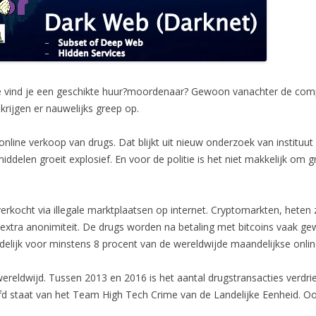
 vind je een geschikte huur?moordenaar? Gewoon vanachter de comput
krijgen er nauwelijks greep op.
online verkoop van drugs. Dat blijkt uit nieuw onderzoek van institu
middelen groeit explosief. En voor de politie is het niet makkelijk om 
kocht via illegale marktplaatsen op internet. Cryptomarkten, heten z
xtra anonimiteit. De drugs worden na betaling met bitcoins vaak gew
delijk voor minstens 8 procent van de wereldwijde maandelijkse onl
 wereldwijd. Tussen 2013 en 2016 is het aantal drugstransacties verd
fd staat van het Team High Tech Crime van de Landelijke Eenheid. Oo