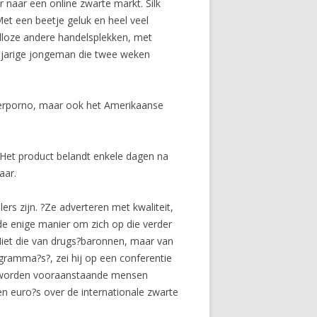
 naar een online zwarte markt. Silk
Met een beetje geluk en heel veel
alloze andere handelsplekken, met
-jarige jongeman die twee weken
nderporno, maar ook het Amerikaanse
 Het product belandt enkele dagen na
aar.
ers zijn. ?Ze adverteren met kwaliteit,
 de enige manier om zich op die verder
Niet die van drugs?baronnen, maar van
gramma?s?, zei hij op een conferentie
st worden vooraanstaande mensen
n euro?s over de internationale zwarte