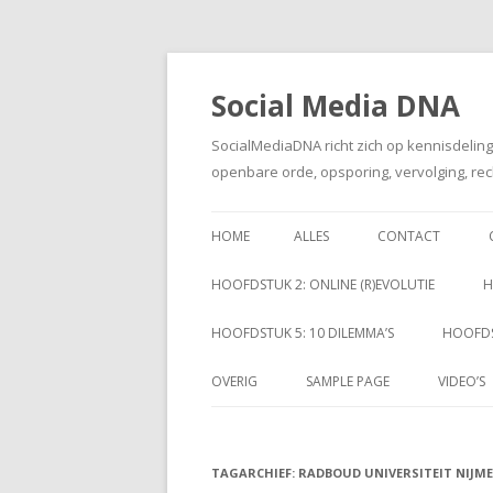
Social Media DNA
SocialMediaDNA richt zich op kennisdelin
openbare orde, opsporing, vervolging, rec
HOME
ALLES
CONTACT
HOOFDSTUK 2: ONLINE (R)EVOLUTIE
H
HOOFDSTUK 5: 10 DILEMMA’S
HOOFDS
OVERIG
SAMPLE PAGE
VIDEO’S
TAGARCHIEF:
RADBOUD UNIVERSITEIT NIJM