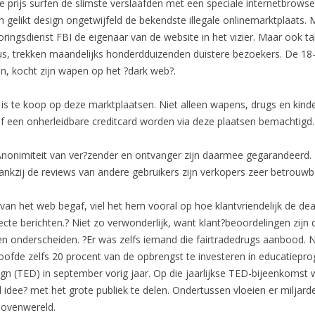
 prijs surfen de slimste verslaafden met een speciale internetbrowser
 gelikt design ongetwijfeld de bekendste illegale onlinemarktplaats. 
ngsdienst FBI de eigenaar van de website in het vizier. Maar ook t
s, trekken maandelijks honderdduizenden duistere bezoekers. De 18
n, kocht zijn wapen op het ?dark web?.
t is te koop op deze marktplaatsen. Niet alleen wapens, drugs en ki
f een onherleidbare creditcard worden via deze plaatsen bemachtigd.
. Anonimiteit van ver?zender en ontvanger zijn daarmee gegarandeerd.
ankzij de reviews van andere gebruikers zijn verkopers zeer betrouwb
van het web begaf, viel het hem vooral op hoe klantvriendelijk de deal
ecte berichten.? Niet zo verwonderlijk, want klant?beoordelingen zijn
n onderscheiden. ?Er was zelfs iemand die fairtradedrugs aanbood. 
fde zelfs 20 procent van de opbrengst te investeren in educatiepro
gn (TED) in september vorig jaar. Op die jaarlijkse TED-bijeenkom
dee? met het grote publiek te delen. Ondertussen vloeien er miljarde
 bovenwereld.