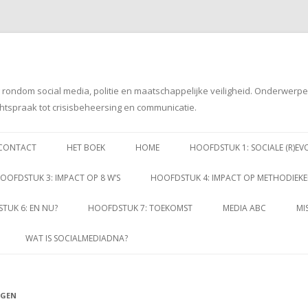
g rondom social media, politie en maatschappelijke veiligheid. Onderwerp
htspraak tot crisisbeheersing en communicatie.
Spring
naar
CONTACT
HET BOEK
HOME
HOOFDSTUK 1: SOCIALE (R)EV
inhoud
OOFDSTUK 3: IMPACT OP 8 W’S
HOOFDSTUK 4: IMPACT OP METHODIEK
TUK 6: EN NU?
HOOFDSTUK 7: TOEKOMST
MEDIA ABC
MI
WAT IS SOCIALMEDIADNA?
EGEN