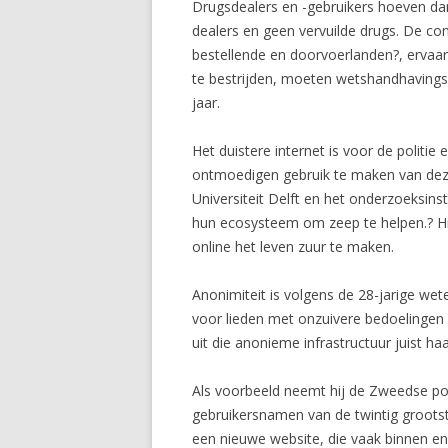
Drugsdealers en -gebruikers hoeven dank
dealers en geen vervuilde drugs. De co
bestellende en doorvoerlanden?, ervaart
te bestrijden, moeten wetshandhavingsin
jaar.
Het duistere internet is voor de politi
ontmoedigen gebruik te maken van dez
Universiteit Delft en het onderzoeksins
hun ecosysteem om zeep te helpen.? Hij
online het leven zuur te maken.
Anonimiteit is volgens de 28-jarige we
voor lieden met onzuivere bedoelingen 
uit die anonieme infrastructuur juist ha
Als voorbeeld neemt hij de Zweedse polit
gebruikersnamen van de twintig grootste
een nieuwe website, die vaak binnen en