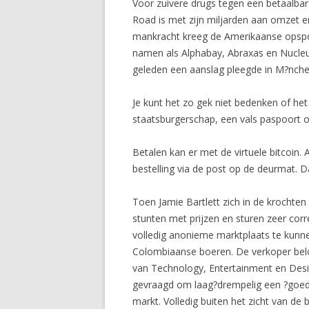
Voor zuivere drugs tegen een betaalbare
Road is met zijn miljarden aan omzet en
mankracht kreeg de Amerikaanse opspori
namen als Alphabay, Abraxas en Nucleu
geleden een aanslag pleegde in M?nche
Je kunt het zo gek niet bedenken of he
staatsburgerschap, een vals paspoort o
Betalen kan er met de virtuele bitcoin
bestelling via de post op de deurmat. D
Toen Jamie Bartlett zich in de krochten 
stunten met prijzen en sturen zeer corr
volledig anonieme marktplaats te kunne
Colombiaanse boeren. De verkoper beloo
van Technology, Entertainment en Desi
gevraagd om laag?drempelig een ?goed i
markt. Volledig buiten het zicht van de