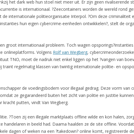
zij het dark web hun stoel niet meer uit. Er zijn geen rivaliserende
ncurrentie is internationaal. ?Zeecontainers worden de wereld rond g
 de internationale politieorganisatie Interpol. ?Om deze criminalitei
stanties hun eigen cybercrime-eenheden ontwikkelen?, stelt de organi
e een groot internationaal probleem. Toch wagen opsporings?instantie
e onlineplatforms. Volgens
Rolf van Wegberg
, cybercrimeonderzoeke
tituut TNO, moet de nadruk niet enkel liggen op het ?vangen van boeve
 traint regelmatig klassen van twintig internationale politie- en op
tenschapper de voedingsbodem voor illegaal gedrag. Deze vorm van cri
omdat ze gegarandeerd buiten het zicht van politie en justitie kunnen
ar kracht putten, vindt Van Wegberg.
ie. ?Toen zij een illegale marktplaats offline wilde en kon halen, zor
 handelaren in beeld had. Daarna haalden ze de site offline. Voordat
kele dagen of weken na een ?takedown? online komt, registreerde de