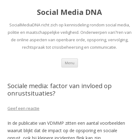
Social Media DNA
SocialMediaDNA richt zich op kennisdeling rondom social media,
politie en maatschappelijke veiligheid. Onderwerpen vari?ren van
de online aspecten van openbare orde, opsporing, vervolging,
rechtspraak tot crisisbeheersing en communicatie.
Spring
Menu
naar
inhoud
Sociale media: factor van invloed op
onrustsituaties?
Geef een reactie
In de publicatie van VDMMP zitten een aantal voorbeelden
waaruit blijkt dat de impact op de opsporing en sociale
onrust, ook bij kleinere incidenten flink kan zijn.