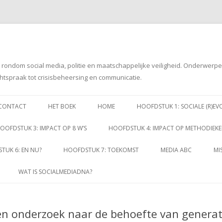
g rondom social media, politie en maatschappelijke veiligheid. Onderwerp
htspraak tot crisisbeheersing en communicatie.
Spring
naar
CONTACT
HET BOEK
HOME
HOOFDSTUK 1: SOCIALE (R)EV
inhoud
OOFDSTUK 3: IMPACT OP 8 W’S
HOOFDSTUK 4: IMPACT OP METHODIEK
TUK 6: EN NU?
HOOFDSTUK 7: TOEKOMST
MEDIA ABC
MI
WAT IS SOCIALMEDIADNA?
Een onderzoek naar de behoefte van generat