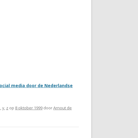
social media door de Nederlandse
x
,
y
,
z
op
8 oktober 1999
door
Arnout de