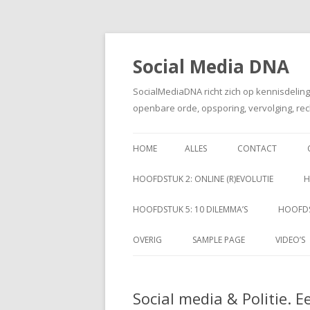
Social Media DNA
SocialMediaDNA richt zich op kennisdelin
openbare orde, opsporing, vervolging, rec
HOME
ALLES
CONTACT
HOOFDSTUK 2: ONLINE (R)EVOLUTIE
H
HOOFDSTUK 5: 10 DILEMMA’S
HOOFDS
OVERIG
SAMPLE PAGE
VIDEO’S
Social media & Politie. 