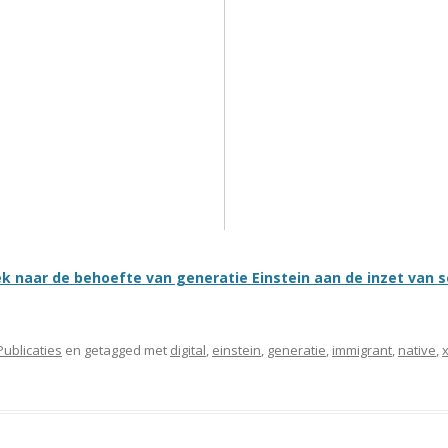
ek naar de behoefte van generatie Einstein aan de inzet van 
Publicaties
en getagged met
digital
,
einstein
,
generatie
,
immigrant
,
native
,