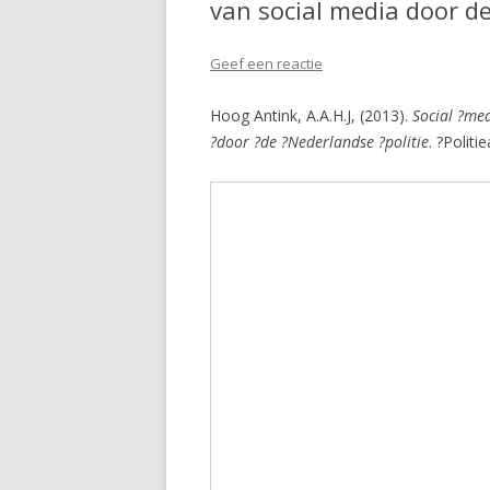
van social media door de
Geef een reactie
Hoog Antink, A.A.H.J, (2013).
Social ?med
?door ?de ?Nederlandse ?politie
. ?Polit