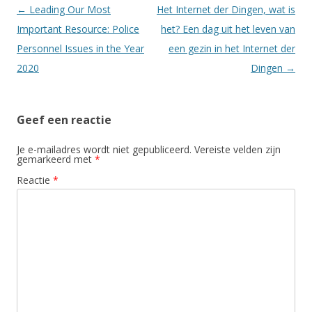
Berichtnavigatie
←
Leading Our Most
Het Internet der Dingen, wat is
Important Resource: Police
het? Een dag uit het leven van
Personnel Issues in the Year
een gezin in het Internet der
2020
Dingen
→
Geef een reactie
Je e-mailadres wordt niet gepubliceerd.
Vereiste velden zijn
gemarkeerd met
*
Reactie
*