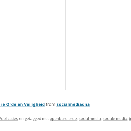
e Orde en Veiligheid
from
socialmediadna
Publicaties
en getagged met
openbare orde
,
social media
,
sociale media
,
t