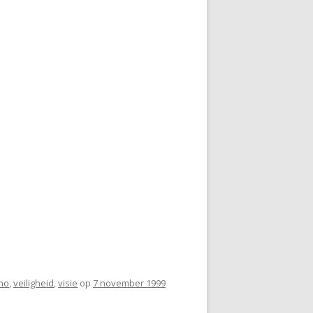
no
,
veiligheid
,
visie
op
7 november 1999