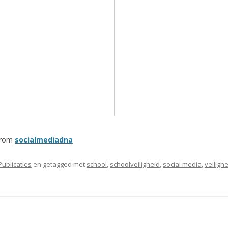
from
socialmediadna
Publicaties
en getagged met
school
,
schoolveiligheid
,
social media
,
veiligh