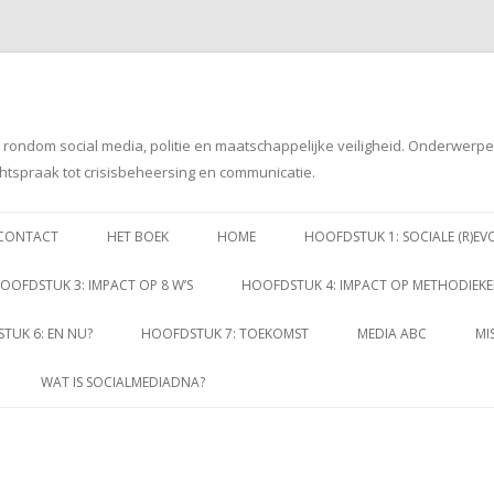
g rondom social media, politie en maatschappelijke veiligheid. Onderwerp
htspraak tot crisisbeheersing en communicatie.
Spring
naar
CONTACT
HET BOEK
HOME
HOOFDSTUK 1: SOCIALE (R)EV
inhoud
OOFDSTUK 3: IMPACT OP 8 W’S
HOOFDSTUK 4: IMPACT OP METHODIEK
TUK 6: EN NU?
HOOFDSTUK 7: TOEKOMST
MEDIA ABC
MI
WAT IS SOCIALMEDIADNA?