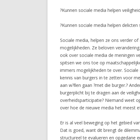
?Kunnen sociale media helpen veilighei
?Kunnen sociale media helpen delicten s
Sociale media, helpen ze ons verder of
mogelijkheden. Ze beloven verandering. H
ook over sociale media de meningen ver
spitsen we ons toe op maatschappelijke 
immers mogelijkheden te over. Sociale 
kennis van burgers in te zetten voor mee
aan w?llen gaan ?met die burger.? Anderzi
burgerplicht bij te dragen aan de veilig
overheidsparticipatie? Niemand weet op
over hoe de nieuwe media het meest eff
Er is al veel beweging op het gebied va
Dat is goed, want dit brengt de dilem
structureel te evalueren en opgedane er