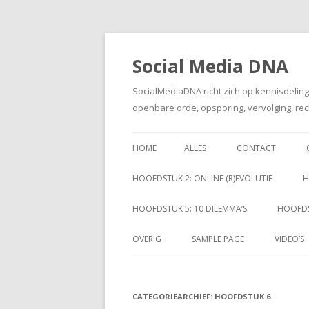
Social Media DNA
SocialMediaDNA richt zich op kennisdelin
openbare orde, opsporing, vervolging, rec
HOME
ALLES
CONTACT
HOOFDSTUK 2: ONLINE (R)EVOLUTIE
H
HOOFDSTUK 5: 10 DILEMMA’S
HOOFDS
OVERIG
SAMPLE PAGE
VIDEO’S
CATEGORIEARCHIEF:
HOOFDSTUK 6