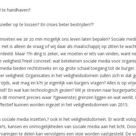
d te handhaven?
neller op te lossen? En crises beter bestrijden??
 moeten we ze zo min mogelijk ons leven laten bepalen? Sociale med
et is alleen de vraag of wij daar als maatschappij op zitten te wachte
deeld. Maar ??n ding is zeker, we moeten er iets van vinden, want ne
veiligheid.?Heel concreet: wat betekenen sociale media voor organisat
media bieden rechtstreeks en op grote schaal toegang tot de burger. 
r veiligheid. Organisaties in het veiligheidsdomein zullen zich in dat
jds, wat mag en k?n je eigenlijk van burgers vragen? Alles is op vrijwil
heid? En wat kan technologisch gezien? Wil je streven naar burgerparti
 dit moment precies waar ?(gewenste) grenzen liggen en wat werkt. I
ectief kunnen worden ingezet in het veiligheidsdomein van 2015.
n sociale media inzetten,? ook in het veiligheidsdomein. Er wordt vo
ma?s, kansen en onmogelijkheden van sociale media aan het licht. Do
varingen te delen kan vervolgens een visie worden vastgesteld. De vo