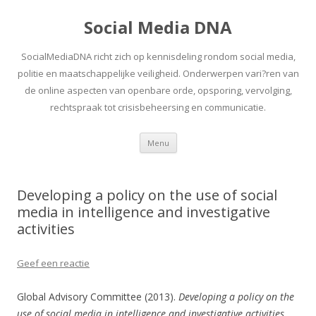
Social Media DNA
SocialMediaDNA richt zich op kennisdeling rondom social media,
politie en maatschappelijke veiligheid. Onderwerpen vari?ren van
de online aspecten van openbare orde, opsporing, vervolging,
rechtspraak tot crisisbeheersing en communicatie.
Spring
Menu
naar
inhoud
Developing a policy on the use of social
media in intelligence and investigative
activities
Geef een reactie
Global Advisory Committee (2013).
Developing a policy on the
use of social media in intelligence and investigative activities
.