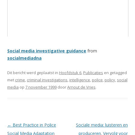
Social media investigative guidance
from
socialmediadna
Dit bericht werd geplaatst in
Hoofdstuk 6
,
Publicaties
en getagged
met
crime
,
criminal investigations
,
intelligence
,
police
,
policy
,
social
media
op
7 november 1999
door
Arnout de Vries
.
Berichtnavigatie
←
Best Practice in Police
Sociale media: luisteren en
Social Media Adaptation
produceren. Vervolg voor