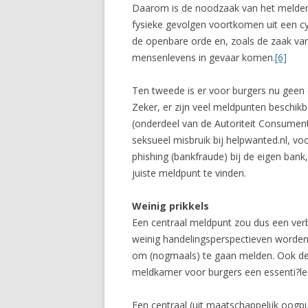
Daarom is de noodzaak van het melden b
fysieke gevolgen voortkomen uit een cy
de openbare orde en, zoals de zaak va
mensenlevens in gevaar komen.
[6]
Ten tweede is er voor burgers nu geen c
Zeker, er zijn veel meldpunten beschik
(onderdeel van de Autoriteit Consument
seksueel misbruik bij helpwanted.nl, voo
phishing (bankfraude) bij de eigen bank
juiste meldpunt te vinden.
Weinig prikkels
Een centraal meldpunt zou dus een verbe
weinig handelingsperspectieven worden ge
om (nogmaals) te gaan melden. Ook de 1
meldkamer voor burgers een essenti?le ?l
Een centraal (uit maatschappelijk oog