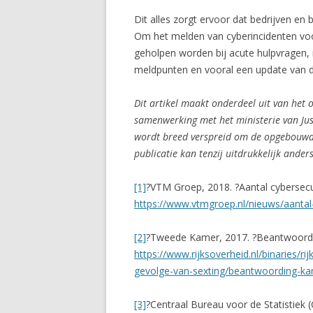
Dit alles zorgt ervoor dat bedrijven en
Om het melden van cyberincidenten voo
geholpen worden bij acute hulpvragen,
meldpunten en vooral een update van de
Dit artikel maakt onderdeel uit van he
samenwerking met het ministerie van Jus
wordt breed verspreid om de opgebouwd
publicatie kan tenzij uitdrukkelijk ande
[1]
?VTM Groep, 2018. ?Aantal cybersecur
https://www.vtmgroep.nl/nieuws/aantal-
[2]
?Tweede Kamer, 2017. ?Beantwoording
https://www.rijksoverheid.nl/binarie
gevolge-van-sexting/beantwoording-ka
[3]
?Centraal Bureau voor de Statistiek 