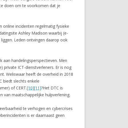
t te doen om te voorkomen dat je
en online incidenten regelmatig fysieke
atingsite Ashley Madison waarbij (e-
 liggen. Leden ontvingen daarop ook
ek aan handelingsperspectieven. Men
 private ICT-dienstverleners. Er is nog
nt. Weliswaar heeft de overheid in 2018
 biedt slechts enkele
mmer) of CERT.
[10]
[11]
?Het DTC is
en van maatschappelijke hulpverlening.
weerbaarheid te verhogen en cybercrises
cyberincidenten is er daarnaast geen