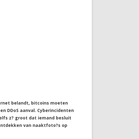
ernet belandt, bitcoins moeten
een DDoS aanval. Cyberincidenten
elfs z? groot dat iemand besluit
 ontdekken van naaktfoto?s op