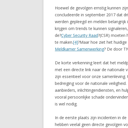
Hoewel de gevolgen ernstig kunnen zijn,
concludeerde in september 2017 dat dri
werden gepleegd en melden belangrijk is
krijgen om trends te kunnen signaleren
de?
Cyber Security Raad
?(CSR) moeten h
te maken.
[4]
?Maar hoe ziet het huidige 
Meldkamer Samenwerking
? De door TN
De korte verkenning leert dat het meldp
met een directe link naar de nationale ve
zijn essentieel voor onze samenleving. 
bedreiging voor de nationale veilighei
aanbieders, inlichtingendiensten, en hu
vooral persoonlijke schade ondervinden,
is wel nodig.
In de eerste plaats zijn incidenten in d
hebben veelal geen directe gevolgen voor