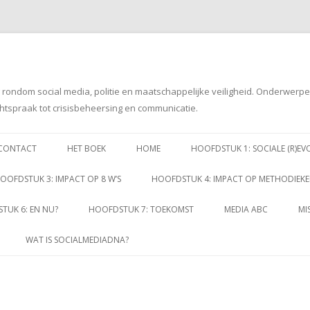
g rondom social media, politie en maatschappelijke veiligheid. Onderwerp
htspraak tot crisisbeheersing en communicatie.
Spring
naar
CONTACT
HET BOEK
HOME
HOOFDSTUK 1: SOCIALE (R)EV
inhoud
OOFDSTUK 3: IMPACT OP 8 W’S
HOOFDSTUK 4: IMPACT OP METHODIEK
TUK 6: EN NU?
HOOFDSTUK 7: TOEKOMST
MEDIA ABC
MI
WAT IS SOCIALMEDIADNA?