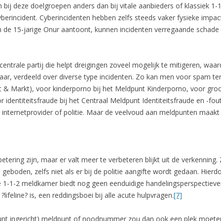
ij deze doelgroepen anders dan bij vitale aanbieders of klassiek 1-1
berincident. Cyberincidenten hebben zelfs steeds vaker fysieke impac
n de 15-jarige Onur aantoont, kunnen incidenten verregaande schade 
entrale partij die helpt dreigingen zoveel mogelijk te mitigeren, waar
baar, verdeeld over diverse type incidenten. Zo kan men voor spam te
 & Markt), voor kinderporno bij het Meldpunt Kinderporno, voor groom
r identiteitsfraude bij het Centraal Meldpunt Identiteitsfraude en -fo
, internetprovider of politie. Maar de veelvoud aan meldpunten maakt 
tering zijn, maar er valt meer te verbeteren blijkt uit de verkenning.
boden, zelfs niet als er bij de politie aangifte wordt gedaan. Hierdoo
-1-2 meldkamer biedt nog geen eenduidige handelingsperspectieven bi
ifeline? is, een reddingsboei bij alle acute hulpvragen.
[7]
punt ingericht) meldpunt of noodnummer zou dan ook een plek moeten