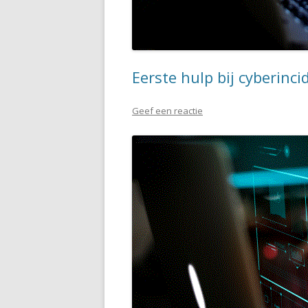
Eerste hulp bij cyberinc
Geef een reactie