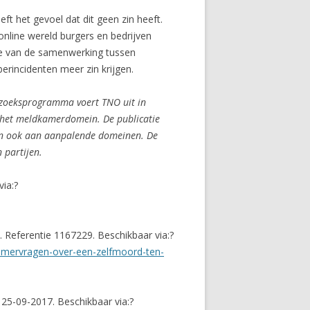
ft het gevoel dat dit geen zin heeft.
nline wereld burgers en bedrijven
te van de samenwerking tussen
rincidenten meer zin krijgen.
rzoeksprogramma voert TNO uit in
n het meldkamerdomein. De publicatie
en ook aan aanpalende domeinen. De
 partijen.
via:?
Referentie 1167229. Beschikbaar via:?
kamervragen-over-een-zelfmoord-ten-
 25-09-2017. Beschikbaar via:?