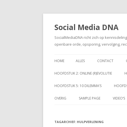
Social Media DNA
SocialMediaDNA richt zich op kennisdelin
openbare orde, opsporing, vervolging, rec
HOME
ALLES
CONTACT
HOOFDSTUK 2: ONLINE (R)EVOLUTIE
H
HOOFDSTUK 5: 10 DILEMMA’S
HOOFDS
OVERIG
SAMPLE PAGE
VIDEO’S
TAGARCHIEF:
HULPVERLENING