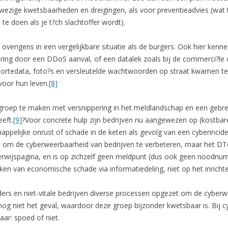
nwezige kwetsbaarheden en dreigingen, als voor preventieadvies (wa
 te doen als je t?ch slachtoffer wordt).
ch overigens in een vergelijkbare situatie als de burgers. Ook hier kenn
ring door een DDoS aanval, of een datalek zoals bij de commerci?le d
rtedata, foto?s en versleutelde wachtwoorden op straat kwamen te
voor hun leven.
[8]
elgroep te maken met versnippering in het meldlandschap en een gebr
eft.
[9]
?Voor concrete hulp zijn bedrijven nu aangewezen op (kostbare)
appelijke onrust of schade in de keten als gevolg van een cyberincide
 om de cyberweerbaarheid van bedrijven te verbeteren, maar het DTC
erwijspagina, en is op zichzelf geen meldpunt (dus ook geen noodnu
en van economische schade via informatiedeling, niet op het inricht
eders en niet-vitale bedrijven diverse processen opgezet om de cyber
r nog niet het geval, waardoor deze groep bijzonder kwetsbaar is. Bij 
ar: spoed of niet.