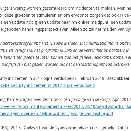
 burgers weinig worden gestimuleerd om incidenten te melden. Men hee
r deze groepen te stimuleren en om ervoor te zorgen dat ook in de o
 is een update nodig: een update naar ??n online meldpunt, een upda
 geboden handelingsperspectieven. Alleen zo zal het melden van cybe
t onderzoeksprogramma Het Nieuwe Melden. Dit multidisciplinaire onde
titie en Veiligheid, het programma LMS en de verschillende partners i
e kennis ten goede te laten komen aan het gehele meldkamerdomein 
rs aangegeven niet gezien worden als het beleidsstandpunt van betrokken
ity incidenten in 2017 bijna verdubbeld?. Februari 2018. Beschikbaar 
cybersecurity-incidenten-in-2017-bijna-verdubbeld
 Kamervragen over zelfmoord ten gevolge van sexting?. April 2017. 
s/rijksoverheid/documenten/kamerstukken/2017/04/10/beantwoording-
mervragen-over-een-zelfmoord-ten-gevolge-van-sexting.pdf
(CBS), 2017. Driekwart van de cybercrimedelicten niet gemeld. Datum: