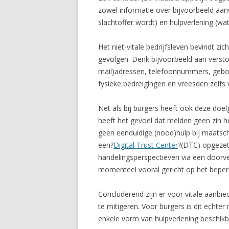
zowel informatie over bijvoorbeeld aa
slachtoffer wordt) en hulpverlening (wat
Het niet-vitale bedrijfsleven bevindt zi
gevolgen. Denk bijvoorbeeld aan versto
mail)adressen, telefoonnummers, geboo
fysieke bedreigingen en vreesden zelfs 
Net als bij burgers heeft ook deze do
heeft het gevoel dat melden geen zin he
geen eenduidige (nood)hulp bij maatsch
een?
Digital Trust Center
?(DTC) opgezet
handelingsperspectieven via een doorv
momenteel vooral gericht op het beperk
Concluderend zijn er voor vitale aanbi
te mitigeren. Voor burgers is dit echte
enkele vorm van hulpverlening beschikba