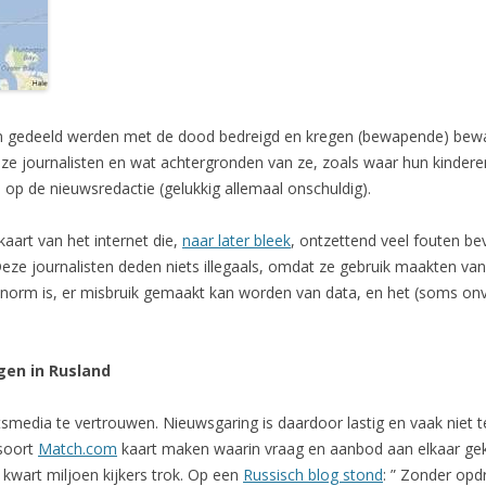
en gedeeld werden met de dood bedreigd en kregen (bewapende) bewa
journalisten en wat achtergronden van ze, zoals waar hun kindere
op de nieuwsredactie (gelukkig allemaal onschuldig).
aart van het internet die,
naar later bleek
, ontzettend veel fouten b
eze journalisten deden niets illegaals, omdat ze gebruik maakten van
e norm is, er misbruik gemaakt kan worden van data, en het (soms o
gen in Rusland
smedia te vertrouwen. Nieuwsgaring is daardoor lastig en vaak niet 
soort
Match.com
kaart maken waarin vraag en aanbod aan elkaar ge
 kwart miljoen kijkers trok. Op een
Russisch blog stond
: ” Zonder opd