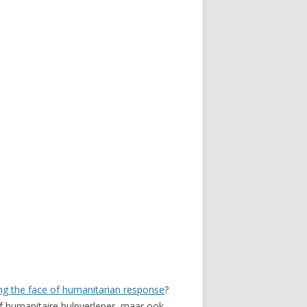
ng the face of humanitarian response
?
of humanitaire hulpverlener, maar ook