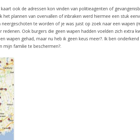
 kaart ook de adressen kon vinden van politieagenten of gevangenisb
k het plannen van overvallen of inbraken werd hiermee een stuk een
 om neergeschoten te worden of je was juist op zoek naar een wapen 
 redenen. Ook burgers die geen wapen hadden voelden zich extra kwe
t een wapen gehad, maar nu heb ik geen keus meer?. Ik ben onderkend
 om mijn familie te beschermen?.