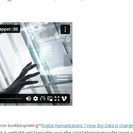
 onze boekbespreking??
Digital Humanitarians ? How Big Data is changi
k is werkelijk een?aanrader voor elke crisisbeheersingsprofessional 