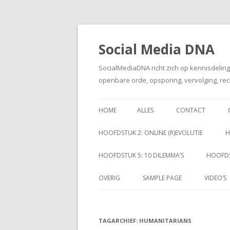
Social Media DNA
SocialMediaDNA richt zich op kennisdelin
openbare orde, opsporing, vervolging, rec
HOME
ALLES
CONTACT
HOOFDSTUK 2: ONLINE (R)EVOLUTIE
H
HOOFDSTUK 5: 10 DILEMMA’S
HOOFDS
OVERIG
SAMPLE PAGE
VIDEO’S
TAGARCHIEF:
HUMANITARIANS