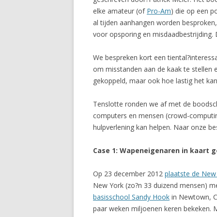
elke amateur (of
Pro-Am
) die op een p
al tijden aanhangen worden besproken, z
voor opsporing en misdaadbestrijding. 
We bespreken kort een tiental?interess
om misstanden aan de kaak te stellen e
gekoppeld, maar ook hoe lastig het kan
Tenslotte ronden we af met de boodsc
computers en mensen (crowd-computing),
hulpverlening kan helpen. Naar onze be
Case 1: Wapeneigenaren in kaart 
Op 23 december 2012
plaatste de New
New York (zo?n 33 duizend mensen) me
basisschool Sandy Hook
in Newtown, Co
paar weken miljoenen keren bekeken. M