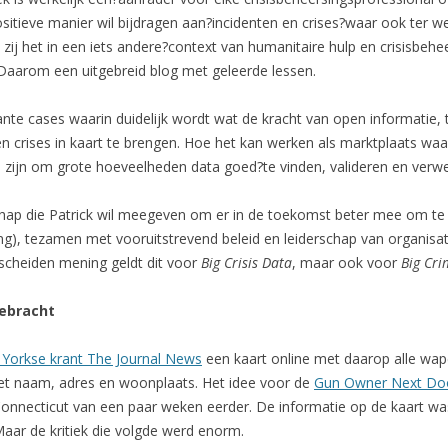
ositieve manier wil bijdragen aan?incidenten en crises?waar ook ter we
ij het in een iets andere?context van humanitaire hulp en crisisbehe
Daarom een uitgebreid blog met geleerde lessen.
ante cases waarin duidelijk wordt wat de kracht van open informatie,
n crises in kaart te brengen. Hoe het kan werken als marktplaats wa
 zijn om grote hoeveelheden data goed?te vinden, valideren en verw
hap die Patrick wil meegeven om er in de toekomst beter mee om te
 tezamen met vooruitstrevend beleid en leiderschap van organisaties
scheiden mening geldt dit voor
Big Crisis Data
, maar ook voor
Big Cri
gebracht
 Yorkse krant The Journal News
een kaart online met daarop alle wape
t naam, adres en woonplaats. Het idee voor de
Gun Owner Next Do
nnecticut van een paar weken eerder. De informatie op de kaart was
aar de kritiek die volgde werd enorm.