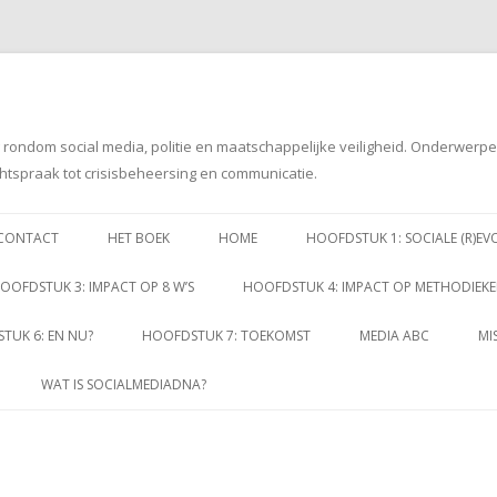
g rondom social media, politie en maatschappelijke veiligheid. Onderwerp
htspraak tot crisisbeheersing en communicatie.
Spring
naar
CONTACT
HET BOEK
HOME
HOOFDSTUK 1: SOCIALE (R)EV
inhoud
OOFDSTUK 3: IMPACT OP 8 W’S
HOOFDSTUK 4: IMPACT OP METHODIEK
TUK 6: EN NU?
HOOFDSTUK 7: TOEKOMST
MEDIA ABC
MI
WAT IS SOCIALMEDIADNA?