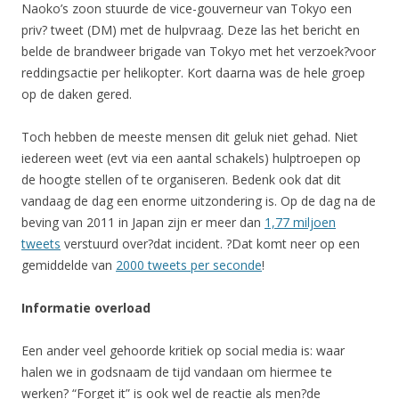
Naoko’s zoon stuurde de vice-gouverneur van Tokyo een
priv? tweet (DM) met de hulpvraag. Deze las het bericht en
belde de brandweer brigade van Tokyo met het verzoek?voor
reddingsactie per helikopter. Kort daarna was de hele groep
op de daken gered.
Toch hebben de meeste mensen dit geluk niet gehad. Niet
iedereen weet (evt via een aantal schakels) hulptroepen op
de hoogte stellen of te organiseren. Bedenk ook dat dit
vandaag de dag een enorme uitzondering is. Op de dag na de
beving van 2011 in Japan zijn er meer dan
1,77 miljoen
tweets
verstuurd over?dat incident. ?Dat komt neer op een
gemiddelde van
2000 tweets per seconde
!
Informatie overload
Een ander veel gehoorde kritiek op social media is: waar
halen we in godsnaam de tijd vandaan om hiermee te
werken? “Forget it” is ook wel de reactie als men?de