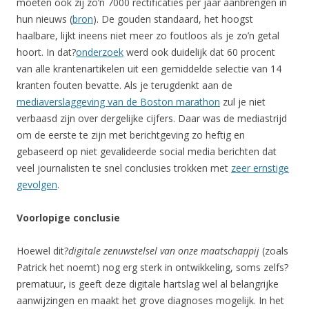
moeten ook zij zo’n 7000 rectificaties per jaar aanbrengen in
hun nieuws (
bron
). De gouden standaard, het hoogst
haalbare, lijkt ineens niet meer zo foutloos als je zo’n getal
hoort. In dat?
onderzoek
werd ook duidelijk dat 60 procent
van alle krantenartikelen uit een gemiddelde selectie van 14
kranten fouten bevatte. Als je terugdenkt aan de
mediaverslaggeving van de Boston marathon
zul je niet
verbaasd zijn over dergelijke cijfers. Daar was de mediastrijd
om de eerste te zijn met berichtgeving zo heftig en
gebaseerd op niet gevalideerde social media berichten dat
veel journalisten te snel conclusies trokken met
zeer ernstige
gevolgen
.
Voorlopige conclusie
Hoewel dit?
digitale zenuwstelsel van onze maatschappij
(zoals
Patrick het noemt) nog erg sterk in ontwikkeling, soms zelfs?
prematuur, is geeft deze digitale hartslag wel al belangrijke
aanwijzingen en maakt het grove diagnoses mogelijk. In het