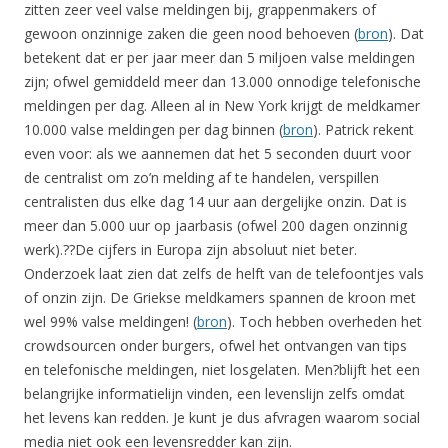
zitten zeer veel valse meldingen bij, grappenmakers of
gewoon onzinnige zaken die geen nood behoeven (
bron
). Dat
betekent dat er per jaar meer dan 5 miljoen valse meldingen
zijn; ofwel gemiddeld meer dan 13.000 onnodige telefonische
meldingen per dag. Alleen al in New York krijgt de meldkamer
10.000 valse meldingen per dag binnen (
bron
). Patrick rekent
even voor: als we aannemen dat het 5 seconden duurt voor
de centralist om zo’n melding af te handelen, verspillen
centralisten dus elke dag 14 uur aan dergelijke onzin. Dat is
meer dan 5.000 uur op jaarbasis (ofwel 200 dagen onzinnig
werk).??De cijfers in Europa zijn absoluut niet beter.
Onderzoek laat zien dat zelfs de helft van de telefoontjes vals
of onzin zijn. De Griekse meldkamers spannen de kroon met
wel 99% valse meldingen! (
bron
). Toch hebben overheden het
crowdsourcen onder burgers, ofwel het ontvangen van tips
en telefonische meldingen, niet losgelaten. Men?blijft het een
belangrijke informatielijn vinden, een levenslijn zelfs omdat
het levens kan redden. Je kunt je dus afvragen waarom social
media niet ook een levensredder kan zijn.