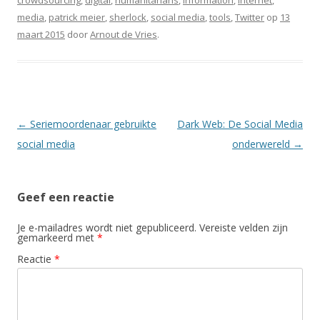
crowdsourcing
,
digital
,
humanitarians
,
Information
,
internet
,
media
,
patrick meier
,
sherlock
,
social media
,
tools
,
Twitter
op
13
maart 2015
door
Arnout de Vries
.
Berichtnavigatie
←
Seriemoordenaar gebruikte
Dark Web: De Social Media
social media
onderwereld
→
Geef een reactie
Je e-mailadres wordt niet gepubliceerd.
Vereiste velden zijn
gemarkeerd met
*
Reactie
*