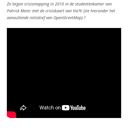
Zo begon crisismapping in 2010 in de studentenkamer van
Patrick Meier met de crisiskaart van Ha?ti (zie hieronder het
aanvullende initiatief van OpenStreetMap).?