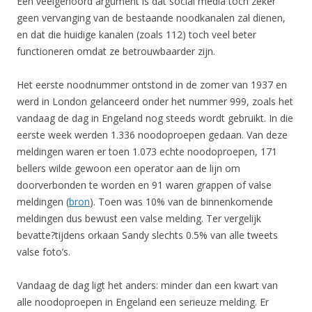
Een veelgehoord argument is dat social media toch zeker
geen vervanging van de bestaande noodkanalen zal dienen,
en dat die huidige kanalen (zoals 112) toch veel beter
functioneren omdat ze betrouwbaarder zijn.
Het eerste noodnummer ontstond in de zomer van 1937 en
werd in London gelanceerd onder het nummer 999, zoals het
vandaag de dag in Engeland nog steeds wordt gebruikt. In die
eerste week werden 1.336 noodoproepen gedaan. Van deze
meldingen waren er toen 1.073 echte noodoproepen, 171
bellers wilde gewoon een operator aan de lijn om
doorverbonden te worden en 91 waren grappen of valse
meldingen (
bron
). Toen was 10% van de binnenkomende
meldingen dus bewust een valse melding. Ter vergelijk
bevatte?tijdens orkaan Sandy slechts 0.5% van alle tweets
valse foto’s.
Vandaag de dag ligt het anders: minder dan een kwart van
alle noodoproepen in Engeland een serieuze melding. Er