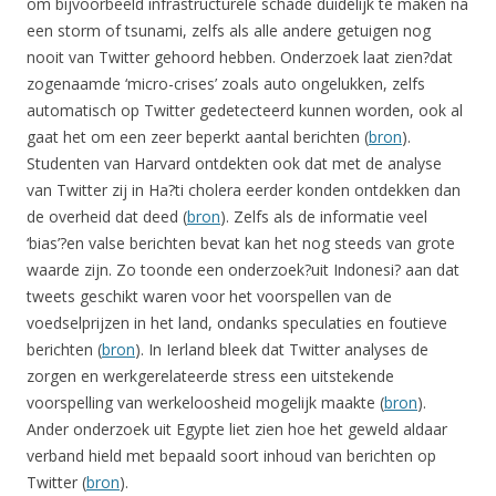
om bijvoorbeeld infrastructurele schade duidelijk te maken na
een storm of tsunami, zelfs als alle andere getuigen nog
nooit van Twitter gehoord hebben. Onderzoek laat zien?dat
zogenaamde ‘micro-crises’ zoals auto ongelukken, zelfs
automatisch op Twitter gedetecteerd kunnen worden, ook al
gaat het om een zeer beperkt aantal berichten (
bron
).
Studenten van Harvard ontdekten ook dat met de analyse
van Twitter zij in Ha?ti cholera eerder konden ontdekken dan
de overheid dat deed (
bron
). Zelfs als de informatie veel
‘bias’?en valse berichten bevat kan het nog steeds van grote
waarde zijn. Zo toonde een onderzoek?uit Indonesi? aan dat
tweets geschikt waren voor het voorspellen van de
voedselprijzen in het land, ondanks speculaties en foutieve
berichten (
bron
). In Ierland bleek dat Twitter analyses de
zorgen en werkgerelateerde stress een uitstekende
voorspelling van werkeloosheid mogelijk maakte (
bron
).
Ander onderzoek uit Egypte liet zien hoe het geweld aldaar
verband hield met bepaald soort inhoud van berichten op
Twitter (
bron
).