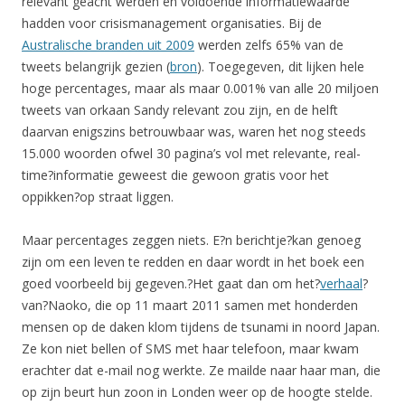
relevant geacht werden en voldoende informatiewaarde
hadden voor crisismanagement organisaties. Bij de
Australische branden uit 2009
werden zelfs 65% van de
tweets belangrijk gezien (
bron
). Toegegeven, dit lijken hele
hoge percentages, maar als maar 0.001% van alle 20 miljoen
tweets van orkaan Sandy relevant zou zijn, en de helft
daarvan enigszins betrouwbaar was, waren het nog steeds
15.000 woorden ofwel 30 pagina’s vol met relevante, real-
time?informatie geweest die gewoon gratis voor het
oppikken?op straat liggen.
Maar percentages zeggen niets. E?n berichtje?kan genoeg
zijn om een leven te redden en daar wordt in het boek een
goed voorbeeld bij gegeven.?Het gaat dan om het?
verhaal
?
van?Naoko, die op 11 maart 2011 samen met honderden
mensen op de daken klom tijdens de tsunami in noord Japan.
Ze kon niet bellen of SMS met haar telefoon, maar kwam
erachter dat e-mail nog werkte. Ze mailde naar haar man, die
op zijn beurt hun zoon in Londen weer op de hoogte stelde.