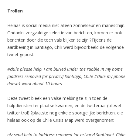
Trollen
Helaas is social media niet alleen zonnekleur en maneschijn.
Ondanks zorgvuldige selectie van berichten, komen er ook
berichten door die toch vals blijken te zijn.?Tijdens de
aardbeving in Santiago, Chili werd bijvoorbeeld de volgende
tweet gepost:
#chile please help, I am buried under the rubble in my home
[address removed for privacy] Santiago, Chile #chile my phone
doesn’t work about 10 hours…
Deze tweet bleek een valse melding te zijn toen de
hulpdiensten ter plaatse kwamen, en de twitteraar (oftwel
twitter trol) ?plaatste nog enkele soortgelijke berichten, die
helaas ook op de Chile Crisis Map werd overgenomen:
plz send help to [address removed for privacy] Santiagoi, Chile,