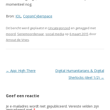
momenteel nog.
Bron:
IOL
,
CopsinCyberspace
Dit bericht werd geplaatst in
Uncategorized
en getagged met
moord
,
Seriemoordenaar
,
social media
op
6 maart 2015
door
Arnout de Vries
.
Berichtnavigatie
←
App: High There
Digital Humanitarians & Digital
Sherlocks (deel 1/2)
→
Geef een reactie
Je e-mailadres wordt niet gepubliceerd.
Vereiste velden zijn
gemarkeerd met
*