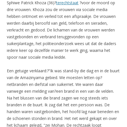
Sphiwe Patrick Khoza (36)?
terechtstaat
?voor de moord op
drie vrouwen. Khoza zou de vrouwen via sociale media
hebben ontmoet en verleid tot een afspraakje. De vrouwen
werden daarbij beroofd van geld, telefoon en sieraden,
verkracht en gedood. De lichamen van de vrouwen werden
vastgebonden en verbrand teruggevonden op een
suikerplantage, het politieonderzoek wees uit dat de daders
iedere keer op dezelfde manier te werk ging, waarna het
spoor naar sociale media leidde.
Een getuige verklaard:?”Ik was stand-by die dag en in de buurt
van de Amazinyama gebied. We moesten letten op?
rietbranden en diefstal van suikerriet. We waren daar
vanwege een melding van?een brand in een van de velden.
Na het blussen van die brand zagen we nog steeds iets
branden in de buurt. Ik zag dat het een persoon was. De
handen waren vastgebonden, het hoofd lag naar beneden en
de schoenen stonden in brand. Het riet werd gekapt en over
het lichaam gelegd, “zei Mohan. De rechtzaak loopt