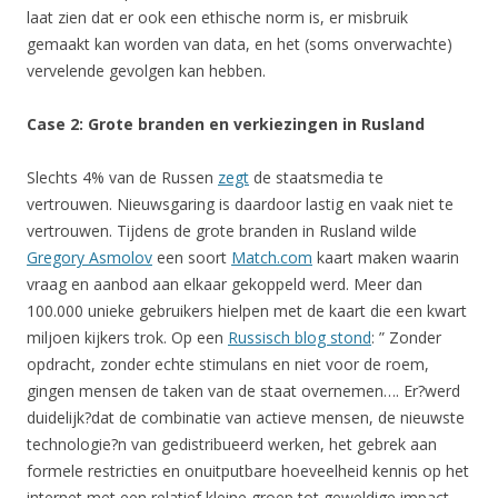
laat zien dat er ook een ethische norm is, er misbruik
gemaakt kan worden van data, en het (soms onverwachte)
vervelende gevolgen kan hebben.
Case 2: Grote branden en verkiezingen in Rusland
Slechts 4% van de Russen
zegt
de staatsmedia te
vertrouwen. Nieuwsgaring is daardoor lastig en vaak niet te
vertrouwen. Tijdens de grote branden in Rusland wilde
Gregory Asmolov
een soort
Match.com
kaart maken waarin
vraag en aanbod aan elkaar gekoppeld werd. Meer dan
100.000 unieke gebruikers hielpen met de kaart die een kwart
miljoen kijkers trok. Op een
Russisch blog stond
: ” Zonder
opdracht, zonder echte stimulans en niet voor de roem,
gingen mensen de taken van de staat overnemen…. Er?werd
duidelijk?dat de combinatie van actieve mensen, de nieuwste
technologie?n van gedistribueerd werken, het gebrek aan
formele restricties en onuitputbare hoeveelheid kennis op het
internet met een relatief kleine groep tot geweldige impact