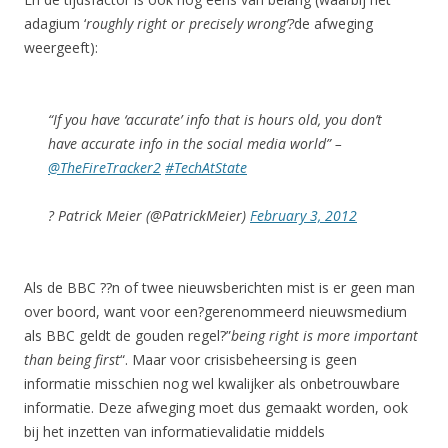
adagium ‘
roughly right or precisely wrong’?
de afweging
weergeeft):
“If you have ‘accurate’ info that is hours old, you don’t
have accurate info in the social media world” –
@TheFireTracker2
#TechAtState
? Patrick Meier (@PatrickMeier)
February 3, 2012
Als de BBC ??n of twee nieuwsberichten mist is er geen man
over boord, want voor een?gerenommeerd nieuwsmedium
als BBC geldt de gouden regel?”
being right is more important
than being first
“. Maar voor crisisbeheersing is geen
informatie misschien nog wel kwalijker als onbetrouwbare
informatie. Deze afweging moet dus gemaakt worden, ook
bij het inzetten van informatievalidatie middels