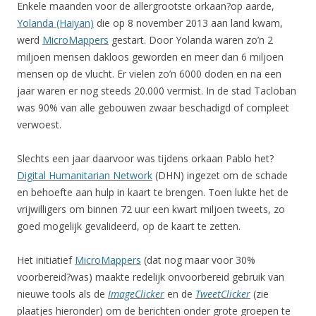
Enkele maanden voor de allergrootste orkaan?op aarde,
Yolanda (Haiyan)
die op 8 november 2013 aan land kwam,
werd
MicroMappers
gestart. Door Yolanda waren zo’n 2
miljoen mensen dakloos geworden en meer dan 6 miljoen
mensen op de vlucht. Er vielen zo’n 6000 doden en na een
jaar waren er nog steeds 20.000 vermist. In de stad Tacloban
was 90% van alle gebouwen zwaar beschadigd of compleet
verwoest.
Slechts een jaar daarvoor was tijdens orkaan Pablo het?
Digital Humanitarian Network
(DHN) ingezet om de schade
en behoefte aan hulp in kaart te brengen. Toen lukte het de
vrijwilligers om binnen 72 uur een kwart miljoen tweets, zo
goed mogelijk gevalideerd, op de kaart te zetten.
Het initiatief
MicroMappers
(dat nog maar voor 30%
voorbereid?was) maakte redelijk onvoorbereid gebruik van
nieuwe tools als de
ImageClicker
en de
TweetClicker
(zie
plaatjes hieronder) om de berichten onder grote groepen te