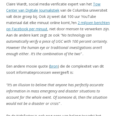
Claire Wardt, social media verificatie expert van het
Tow
Center van Digitale Journalistiek
van de Columbia universiteit
valt deze groep bij. Ook zij weet dat 100 uur YouTube
materiaal dat elke minuut online komt,?en
2 miljoen berichten
op Facebook per minuut
, niet door mensen te verwerken zijn.
Aan de andere kant zegt ze ook
“No technology can
automatically verify a piece of UGC with 100 percent certainty.
However the human eye or traditional investigations aren’t
enough either. It’s the combination of the two” .
Een andere mooie quote (
bron
) die de complexiteit van dit
soort informatieprocessen weergeeft is:
“It’s an illusion to believe that anyone has perfectly accurate
information in mass emergency and disaster situations to
account for the whole event. Of someone di, then the situation
would not be a disaster or crisis”
.
En de tijdsfactor is ook nog eens van belang (waarbij het