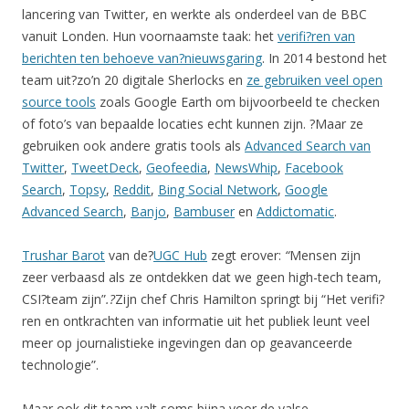
lancering van Twitter, en werkte als onderdeel van de BBC
vanuit Londen. Hun voornaamste taak: het
verifi?ren van
berichten ten behoeve van?nieuwsgaring
. In 2014 bestond het
team uit?zo’n 20 digitale Sherlocks en
ze gebruiken veel open
source tools
zoals Google Earth om bijvoorbeeld te checken
of foto’s van bepaalde locaties echt kunnen zijn. ?Maar ze
gebruiken ook andere gratis tools als
Advanced Search van
Twitter
,
TweetDeck
,
Geofeedia
,
NewsWhip
,
Facebook
Search
,
Topsy
,
Reddit
,
Bing Social Network
,
Google
Advanced Search
,
Banjo
,
Bambuser
en
Addictomatic
.
Trushar Barot
van de?
UGC Hub
zegt erover:
“
Mensen zijn
zeer verbaasd als ze ontdekken dat we geen high-tech team,
CSI?team zijn”
.?
Zijn chef Chris Hamilton springt bij “Het verifi?
ren en ontkrachten van informatie uit het publiek leunt veel
meer op journalistieke ingevingen dan op geavanceerde
technologie”.
Maar ook dit team valt soms bijna voor de valse