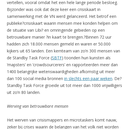
vertellen, vooral omdat het een hele lange periode besloeg.
Bijzonder was ook dat deze keer een crisiskaart in
samenwerking met de VN werd gelanceerd. Het betrof een
publieke?crisiskaart waarin mensen mee konden helpen om
de situatie van Libi? en omringende gebieden op een
betrouwbare manier ?in kaart te brengen.?Binnen 72 uur
hadden zich 18.000 mensen gemeld en waren er 50.000
kijkers uit 65 landen. Een kernteam van zo’n 300 mensen van
de Standby Task Force (
SBTF
) toonden hun kunsten als
‘mapsters’ en ‘crowdsourcerers’ en rapporteerden meer dan
1400 belangrijke wetenswaardigheden afkomstig uit meer
dan 100 social media bronnen
in slechts een paar weken
. De?
Standby Task Force groeide uit tot meer dan 1000 vrijwilligers
uit zo’n 80 landen.
Werving van betrouwbare mensen
Het werven van crisismappers en microtaskers komt nauw,
zeker bij crises waarin de belangen van het volk niet worden