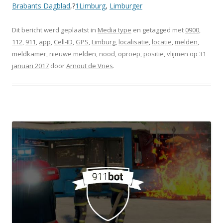
Brabants Dagblad
,?
1Limburg
,
Limburger
Dit bericht werd geplaatst in
Media type
en getagged met
0900
,
112
,
911
,
app
,
Cell-ID
,
GPS
,
Limburg
,
localisatie
,
locatie
,
melden
,
meldkamer
,
nieuwe melden
,
nood
,
oproep
,
positie
,
vlijmen
op
31
januari 2017
door
Arnout de Vries
.