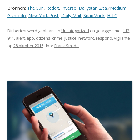
Bronnen:
The Sun
,
Reddit
,
Inverse
,
Dailystar
,
Zita
,?
Medium
,
Gizmodo
,
New York Post
,
Daily Mail
,
SnapMunk
,
HITC
Dit bericht werd geplaatst in
Uncategorized
en getagged met
112
,
911
,
alert
,
app
,
citizens
,
crime
,
Justice
,
network
,
respond
,
vigilante
op
28 oktober 2016
door
Frank Smilda
.