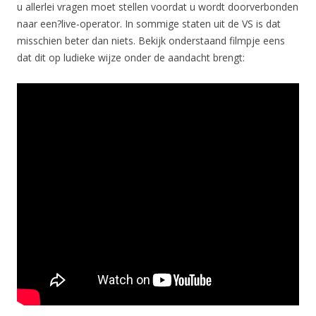
u allerlei vragen moet stellen voordat u wordt doorverbonden
naar een?live-operator. In sommige staten uit de VS is dat
misschien beter dan niets. Bekijk onderstaand filmpje eens
dat dit op ludieke wijze onder de aandacht brengt: