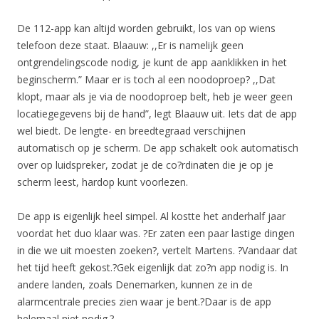
De 112-app kan altijd worden gebruikt, los van op wiens
telefoon deze staat. Blaauw: ,,Er is namelijk geen
ontgrendelingscode nodig, je kunt de app aanklikken in het
beginscherm.” Maar er is toch al een noodoproep? ,,Dat
klopt, maar als je via de noodoproep belt, heb je weer geen
locatiegegevens bij de hand”, legt Blaauw uit. Iets dat de app
wel biedt. De lengte- en breedtegraad verschijnen
automatisch op je scherm. De app schakelt ook automatisch
over op luidspreker, zodat je de co?rdinaten die je op je
scherm leest, hardop kunt voorlezen.
De app is eigenlijk heel simpel. Al kostte het anderhalf jaar
voordat het duo klaar was. ?Er zaten een paar lastige dingen
in die we uit moesten zoeken?, vertelt Martens. ?Vandaar dat
het tijd heeft gekost.?Gek eigenlijk dat zo?n app nodig is. In
andere landen, zoals Denemarken, kunnen ze in de
alarmcentrale precies zien waar je bent.?Daar is de app
helemaal niet nodig.?