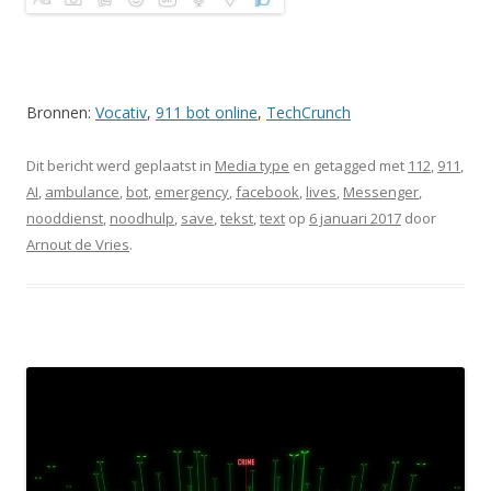
Bronnen:
Vocativ
,
911 bot online
,
TechCrunch
Dit bericht werd geplaatst in
Media type
en getagged met
112
,
911
,
AI
,
ambulance
,
bot
,
emergency
,
facebook
,
lives
,
Messenger
,
nooddienst
,
noodhulp
,
save
,
tekst
,
text
op
6 januari 2017
door
Arnout de Vries
.