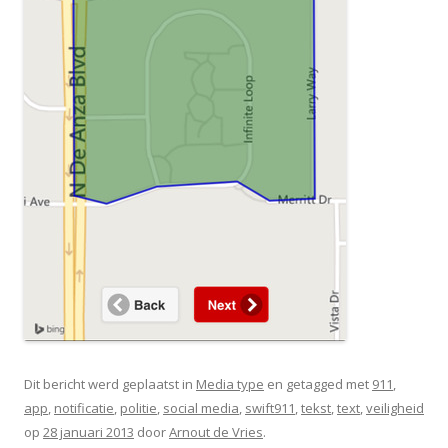
Dit bericht werd geplaatst in
Media type
en getagged met
911
,
app
,
notificatie
,
politie
,
social media
,
swift911
,
tekst
,
text
,
veiligheid
op
28 januari 2013
door
Arnout de Vries
.