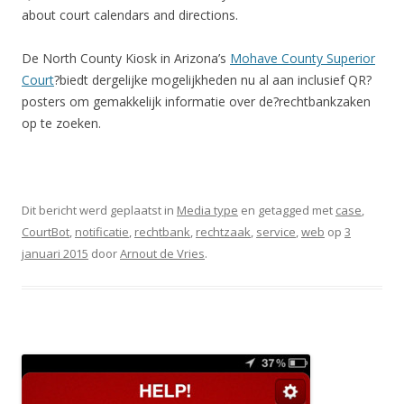
about court calendars and directions.
De North County Kiosk in Arizona’s
Mohave County Superior
Court
?biedt dergelijke mogelijkheden nu al aan inclusief QR?
posters om gemakkelijk informatie over de?rechtbankzaken
op te zoeken.
Dit bericht werd geplaatst in
Media type
en getagged met
case
,
CourtBot
,
notificatie
,
rechtbank
,
rechtzaak
,
service
,
web
op
3
januari 2015
door
Arnout de Vries
.