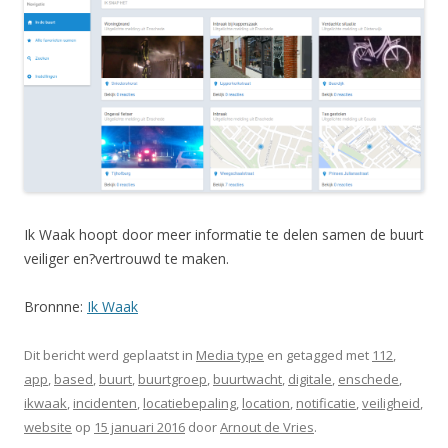
Ik Waak hoopt door meer informatie te delen samen de buurt
veilig
er en?
vertrouwd te maken
.
Bronnne:
Ik Waak
Dit bericht werd geplaatst in
Media type
en getagged met
112
,
app
,
based
,
buurt
,
buurtgroep
,
buurtwacht
,
digitale
,
enschede
,
ikwaak
,
incidenten
,
locatiebepaling
,
location
,
notificatie
,
veiligheid
,
website
op
15 januari 2016
door
Arnout de Vries
.