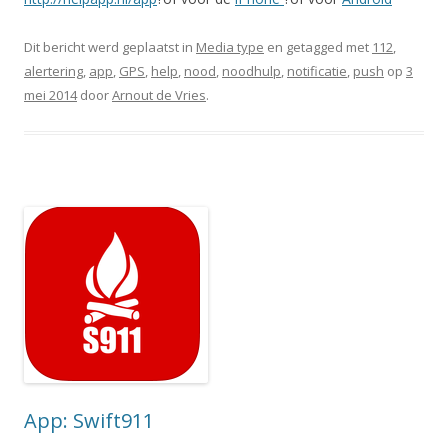
Dit bericht werd geplaatst in
Media type
en getagged met
112
,
alertering
,
app
,
GPS
,
help
,
nood
,
noodhulp
,
notificatie
,
push
op
3
mei 2014
door
Arnout de Vries
.
App: Swift911