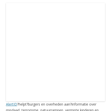
AlertID
?helpt?burgers en overheden aan?informatie over
misdaad, terrorisme, natuurrampen, vermiste kinderen en