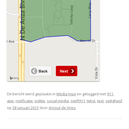
Dit bericht werd geplaatst in
Media type
en getagged met
911
,
app
,
notificatie
,
politie
,
social media
,
swift911
,
tekst
,
text
,
veiligheid
op
28 januari 2013
door
Arnout de Vries
.