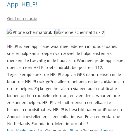
App: HELP!
Geef een reactie
HELP! is een applicatie waarmee iedereen in noodsituaties
sneller hulp kan inroepen van zowel de hulpdiensten als
mensen die toevallig in de buurt zijn. Wanneer je de applicatie
opent en een HELP! toets indrukt, bel je direct 112.
Tegelijkertijd zoekt de HELP! app via GPS naar mensen in de
buurt die HELP! ook ge?nstalleerd hebben, en beschikbaar zijn
om te helpen. Zij krijgen het alarm via een push-notificatie
binnen op hun mobiele telefoon, en zien direct waar en hoe
ze kunnen helpen. HELP! verbindt mensen om elkaar te
helpen in noodsituaties. HELP! is beschikbaar voor iPhone en
Android toestellen en is een initiatief van Enviu en Vodafone
Netherlands Foundation. Meer informatie:?
http://helpapp.nl/app
?of voor de
iPhone
?of voor
Android