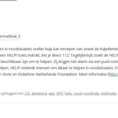
n in noodsituaties sneller hulp kan inroepen van zowel de hulpdienste
een HELP! toets indrukt, bel je direct 112. Tegelijkertijd zoekt de HE
beschikbaar zijn om te helpen. Zij krijgen het alarm via een push-not
elpen. HELP! verbindt mensen om elkaar te helpen in noodsituaties. H
 van Enviu en Vodafone Netherlands Foundation. Meer informatie:?
http:
 getagged met
112
,
alertering
,
app
,
GPS
,
help
,
nood
,
noodhulp
,
notificatie
,