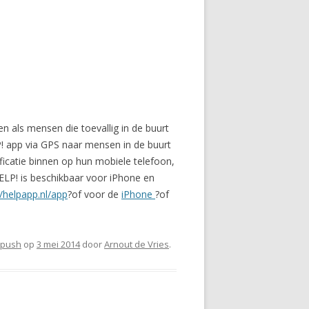
n als mensen die toevallig in de buurt
LP! app via GPS naar mensen in de buurt
ificatie binnen op hun mobiele telefoon,
ELP! is beschikbaar voor iPhone en
//helpapp.nl/app
?of voor de
iPhone
?of
push
op
3 mei 2014
door
Arnout de Vries
.