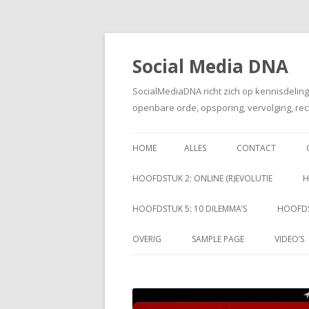
Social Media DNA
SocialMediaDNA richt zich op kennisdelin
openbare orde, opsporing, vervolging, rec
HOME
ALLES
CONTACT
HOOFDSTUK 2: ONLINE (R)EVOLUTIE
H
HOOFDSTUK 5: 10 DILEMMA’S
HOOFDS
OVERIG
SAMPLE PAGE
VIDEO’S