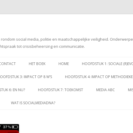
g rondom social media, politie en maatschappelijke veiligheid. Onderwerp
htspraak tot crisisbeheersing en communicatie.
Spring
naar
CONTACT
HET BOEK
HOME
HOOFDSTUK 1: SOCIALE (R)EV
inhoud
OOFDSTUK 3: IMPACT OP 8 W’S
HOOFDSTUK 4: IMPACT OP METHODIEK
TUK 6: EN NU?
HOOFDSTUK 7: TOEKOMST
MEDIA ABC
MI
WAT IS SOCIALMEDIADNA?