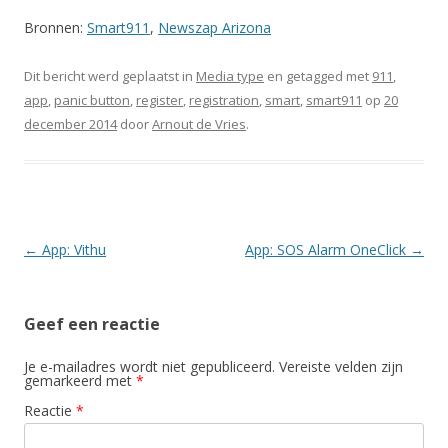
Bronnen:
Smart911
,
Newszap Arizona
Dit bericht werd geplaatst in
Media type
en getagged met
911
,
app
,
panic button
,
register
,
registration
,
smart
,
smart911
op
20
december 2014
door
Arnout de Vries
.
Berichtnavigatie
←
App: Vithu
App: SOS Alarm OneClick
→
Geef een reactie
Je e-mailadres wordt niet gepubliceerd.
Vereiste velden zijn
gemarkeerd met
*
Reactie
*