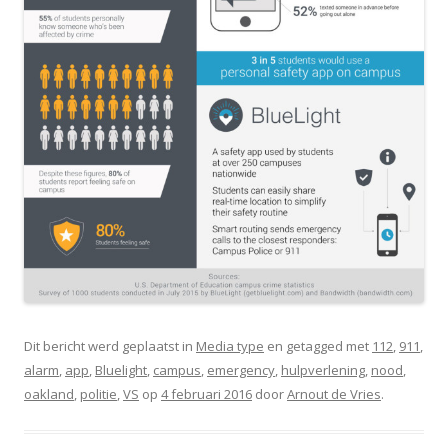
Dit bericht werd geplaatst in
Media type
en getagged met
112
,
911
,
alarm
,
app
,
Bluelight
,
campus
,
emergency
,
hulpverlening
,
nood
,
oakland
,
politie
,
VS
op
4 februari 2016
door
Arnout de Vries
.