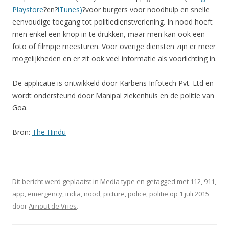
Playstore
?en?
iTunes)
?voor burgers voor noodhulp en snelle
eenvoudige toegang tot politiedienstverlening. In nood hoeft
men enkel een knop in te drukken, maar men kan ook een
foto of filmpje meesturen. Voor overige diensten zijn er meer
mogelijkheden en er zit ook veel informatie als voorlichting in.
De applicatie is ontwikkeld door Karbens Infotech Pvt. Ltd en
wordt ondersteund door Manipal ziekenhuis en de politie van
Goa.
Bron:
The Hindu
Dit bericht werd geplaatst in
Media type
en getagged met
112
,
911
,
app
,
emergency
,
india
,
nood
,
picture
,
police
,
politie
op
1 juli 2015
door
Arnout de Vries
.