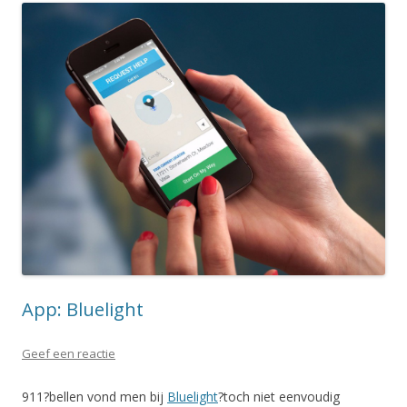
App: Bluelight
Geef een reactie
911?bellen vond men bij
Bluelight
?toch niet eenvoudig