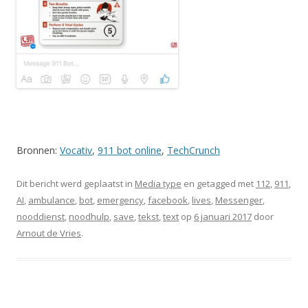
Bronnen:
Vocativ
,
911 bot online
,
TechCrunch
Dit bericht werd geplaatst in
Media type
en getagged met
112
,
911
,
AI
,
ambulance
,
bot
,
emergency
,
facebook
,
lives
,
Messenger
,
nooddienst
,
noodhulp
,
save
,
tekst
,
text
op
6 januari 2017
door
Arnout de Vries
.