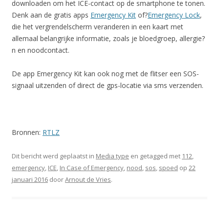
downloaden om het ICE-contact op de smartphone te tonen.
Denk aan de gratis apps
Emergency Kit
of?
Emergency Lock
,
die het vergrendelscherm veranderen in een kaart met
allemaal belangrijke informatie, zoals je bloedgroep, allergie?
n en noodcontact.
De app Emergency Kit kan ook nog met de flitser een SOS-
signaal uitzenden of direct de gps-locatie via sms verzenden.
Bronnen:
RTLZ
Dit bericht werd geplaatst in
Media type
en getagged met
112
,
emergency
,
ICE
,
In Case of Emergency
,
nood
,
sos
,
spoed
op
22
januari 2016
door
Arnout de Vries
.