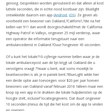
genoeg. Gesprekken worden gerouteerd en dat alleen al kost
luttele seconden, die in echte nood kostbaar zijn. Bluelight
ontwikkelde daarom een app (
Android
,
iOS
). Ze geven als
voorbeeld een bewoner van Oakland,?Californi?,?die na het
bellen van 911 dan wordt doorgeschakeld?met de ‘California
Highway Patrol’ in Vallejo, ongeveer 25 mijl verderop, waar
een operator die informatie terugstuurt naar een
ambulancedienst in Oakland.?Duur:?ongeveer 45 seconden.
Of u kunt het lokale?10-cijferige nummer bellen waar je de
lokale ambulancepost aan de lijn krijgt uit Oakland die u
vervolgens vraagt ??waar u bent, wat soms moeilijk te
beantwoorden is als je in paniek bent.?BlueLight wilde hier
een derde optie aan toevoegen: voor $20 per jaar hoeven
bewoners van Oakland vanaf februari 2016 ?alleen maar een
knop op een app in te drukken die lokale hulpdiensten op de
hoogte stelt, inclusief locatiegegevens. Dat duurt ongeveer
10 seconden (minus de tijd die het kost om de app te vinden
en openen).