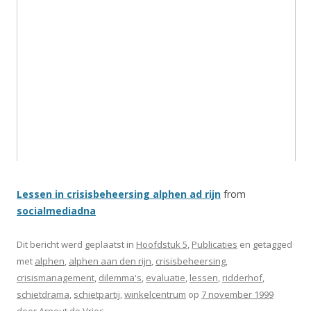
Lessen in crisisbeheersing alphen ad rijn
from
socialmediadna
Dit bericht werd geplaatst in
Hoofdstuk 5
,
Publicaties
en getagged
met
alphen
,
alphen aan den rijn
,
crisisbeheersing
,
crisismanagement
,
dilemma's
,
evaluatie
,
lessen
,
ridderhof
,
schietdrama
,
schietpartij
,
winkelcentrum
op
7 november 1999