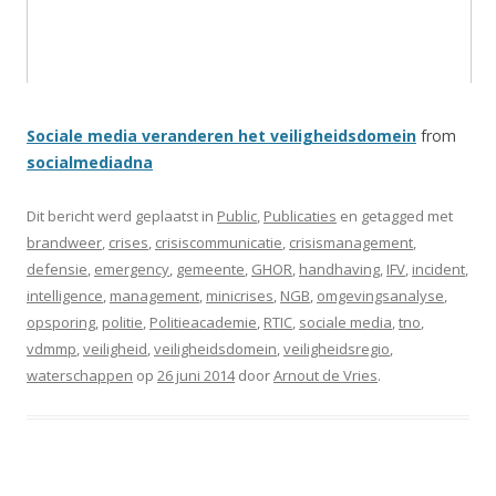
Sociale media veranderen het veiligheidsdomein
from
socialmediadna
Dit bericht werd geplaatst in
Public
,
Publicaties
en getagged met
brandweer
,
crises
,
crisiscommunicatie
,
crisismanagement
,
defensie
,
emergency
,
gemeente
,
GHOR
,
handhaving
,
IFV
,
incident
,
intelligence
,
management
,
minicrises
,
NGB
,
omgevingsanalyse
,
opsporing
,
politie
,
Politieacademie
,
RTIC
,
sociale media
,
tno
,
vdmmp
,
veiligheid
,
veiligheidsdomein
,
veiligheidsregio
,
waterschappen
op
26 juni 2014
door
Arnout de Vries
.