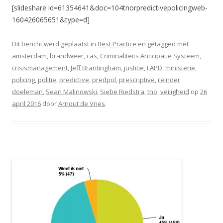
[slideshare id=61354641&doc=104tnorpredictivepolicingweb-
160426065651&type=d]
Dit bericht werd geplaatst in
Best Practice
en getagged met
amsterdam
,
brandweer
,
cas
,
Criminaliteits Anticipatie Systeem
,
crisismanagement
,
Jeff Brantingham
,
justitie
,
LAPD
,
ministerie
,
policing
,
politie
,
predictive
,
predpol
,
prescriptive
,
reinder
doeleman
,
Sean Malinowski
,
Siebe Riedstra
,
tno
,
veiligheid
op
26
april 2016
door
Arnout de Vries
.