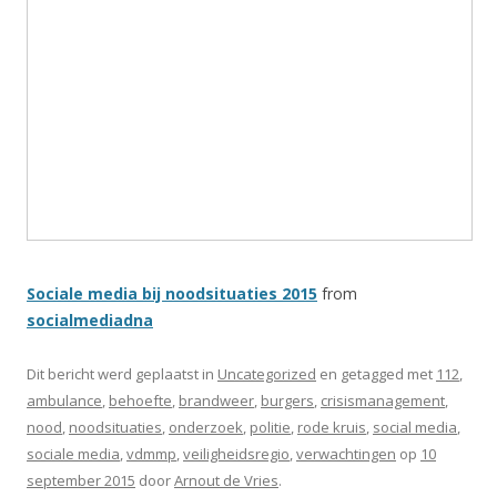
Sociale media bij noodsituaties 2015
from
socialmediadna
Dit bericht werd geplaatst in
Uncategorized
en getagged met
112
,
ambulance
,
behoefte
,
brandweer
,
burgers
,
crisismanagement
,
nood
,
noodsituaties
,
onderzoek
,
politie
,
rode kruis
,
social media
,
sociale media
,
vdmmp
,
veiligheidsregio
,
verwachtingen
op
10
september 2015
door
Arnout de Vries
.