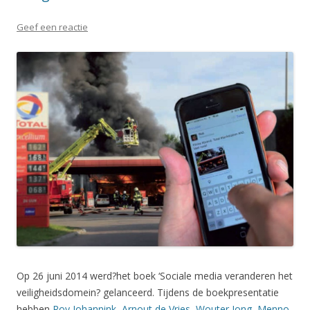
Geef een reactie
Op 26 juni 2014 werd?het boek ‘Sociale media veranderen het
veiligheidsdomein? gelanceerd. Tijdens de boekpresentatie
hebben
Roy Johannink
,
Arnout de Vries
,
Wouter Jong
,
Menno