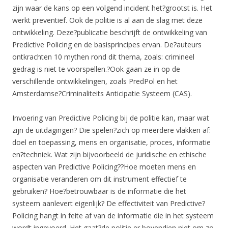
zijn waar de kans op een volgend incident het?grootst is. Het
werkt preventief. Ook de politie is al aan de slag met deze
ontwikkeling. Deze?publicatie beschrijft de ontwikkeling van
Predictive Policing en de basisprincipes ervan. De?auteurs
ontkrachten 10 mythen rond dit thema, zoals: crimineel
gedrag is niet te voorspellen.?Ook gaan ze in op de
verschillende ontwikkelingen, zoals PredPol en het
Amsterdamse?Criminaliteits Anticipatie Systeem (CAS).
Invoering van Predictive Policing bij de politie kan, maar wat
zijn de uitdagingen? Die spelen?zich op meerdere vlakken af:
doel en toepassing, mens en organisatie, proces, informatie
en?techniek. Wat zijn bijvoorbeeld de juridische en ethische
aspecten van Predictive Policing??Hoe moeten mens en
organisatie veranderen om dit instrument effectief te
gebruiken? Hoe?betrouwbaar is de informatie die het
systeem aanlevert eigenlijk? De effectiviteit van Predictive?
Policing hangt in feite af van de informatie die in het systeem
wordt ingevoerd. Het gaat?de politie er bovendien niet om zo