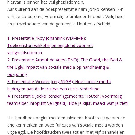
hiervan is binnen het veiligheidsdomein.
Aansluitend aan de boekpresentatie nam Jocko Rensen -??n
van de co-auteurs, voormalig teamleider Infopunt Veiligheid
en nu wethouder van de gemeente Houten- afscheid.
1. Presentatie ?Roy Johannink (VDMMP):
Toekomstontwikkelingen bepalend voor het
veiligheidsdomein
2. Presentatie Arnout de Vries (TNO): The Good, the Bad &
the Ugly. Impact van sociale media op handhaving &
opsporing
3. Presentatie Wouter Jong (NGB): Hoe sociale media
bijdragen aan de leercurve van crisis-Nederland
4. Presentatie Jocko Rensen (gemeente Houten, voormalig
teamleider Infopunt Veiligheid): Hoe je kijkt, maakt wat je ziet!
Het handboek begint met een inleidend hoofdstuk waarin de
drie kenmerken en twee functies van sociale media worden
uitgelegd. De hoofdstukken twee tot en met vijf behandelen