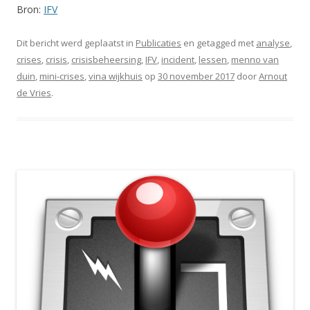
Bron:
IFV
Dit bericht werd geplaatst in
Publicaties
en getagged met
analyse
,
crises
,
crisis
,
crisisbeheersing
,
IFV
,
incident
,
lessen
,
menno van
duin
,
mini-crises
,
vina wijkhuis
op
30 november 2017
door
Arnout
de Vries
.