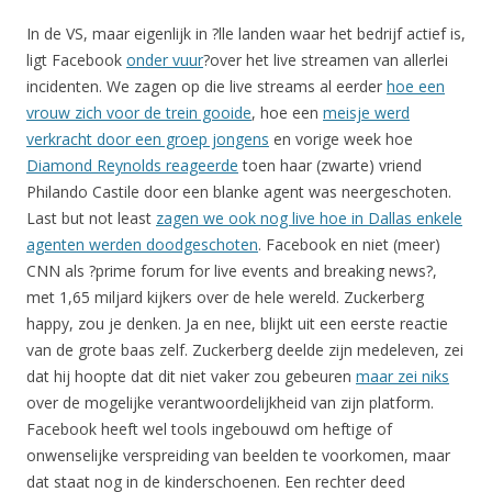
In de VS, maar eigenlijk in ?lle landen waar het bedrijf actief is,
ligt Facebook
onder vuur
?over het live streamen van allerlei
incidenten. We zagen op die live streams al eerder
hoe een
vrouw zich voor de trein gooide
, hoe een
meisje werd
verkracht door een groep jongens
en vorige week hoe
Diamond Reynolds reageerde
toen haar (zwarte) vriend
Philando Castile door een blanke agent was neergeschoten.
Last but not least
zagen we ook nog live hoe in Dallas enkele
agenten werden doodgeschoten
. Facebook en niet (meer)
CNN als ?prime forum for live events and breaking news?,
met 1,65 miljard kijkers over de hele wereld. Zuckerberg
happy, zou je denken. Ja en nee, blijkt uit een eerste reactie
van de grote baas zelf. Zuckerberg deelde zijn medeleven, zei
dat hij hoopte dat dit niet vaker zou gebeuren
maar zei niks
over de mogelijke verantwoordelijkheid van zijn platform.
Facebook heeft wel tools ingebouwd om heftige of
onwenselijke verspreiding van beelden te voorkomen, maar
dat staat nog in de kinderschoenen. Een rechter deed