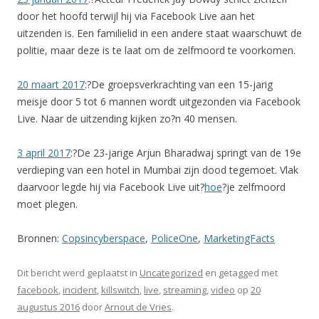
door het hoofd terwijl hij via Facebook Live aan het
uitzenden is. Een familielid in een andere staat waarschuwt de
politie, maar deze is te laat om de zelfmoord te voorkomen.
20 maart 2017
:?De groepsverkrachting van een 15-jarig
meisje door 5 tot 6 mannen wordt uitgezonden via Facebook
Live. Naar de uitzending kijken zo?n 40 mensen.
3 april 2017
:?De 23-jarige Arjun Bharadwaj springt van de 19e
verdieping van een hotel in Mumbai zijn dood tegemoet. Vlak
daarvoor legde hij via Facebook Live uit?
hoe
?je zelfmoord
moet plegen.
Bronnen:
Copsincyberspace
,
PoliceOne
,
MarketingFacts
Dit bericht werd geplaatst in
Uncategorized
en getagged met
facebook
,
incident
,
killswitch
,
live
,
streaming
,
video
op
20
augustus 2016
door
Arnout de Vries
.