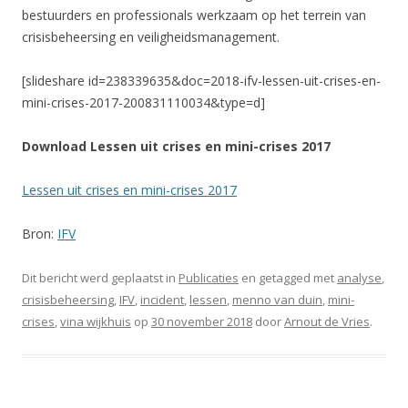
bestuurders en professionals werkzaam op het terrein van
crisisbeheersing en veiligheidsmanagement.
[slideshare id=238339635&doc=2018-ifv-lessen-uit-crises-en-
mini-crises-2017-200831110034&type=d]
Download Lessen uit crises en mini-crises 2017
Lessen uit crises en mini-crises 2017
Bron:
IFV
Dit bericht werd geplaatst in
Publicaties
en getagged met
analyse
,
crisisbeheersing
,
IFV
,
incident
,
lessen
,
menno van duin
,
mini-
crises
,
vina wijkhuis
op
30 november 2018
door
Arnout de Vries
.