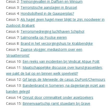
Casus 2:
Treinongevallen in Dalfsen en Winsum
Casus 3:
Terroristische aanslagen in Brussel
Casus 4:
Hondsdolheid in de Gaasperplas?
Casus 5:
Als hagel geen hagel meer blijkt te zijn: noodweer in
Zuidoost-Brabant
Casus 6:
Terrorismedreiging luchthaven Schiphol
Casus 7:
Salmonella op Poolse eieren
Casus 8:
Brand in het verzorgingshuis te Krabbendijke
Casus 9:
Zaanse vlogger: mediastorm over een
‘straatterrorist’
Casus 10:
Een reeks van incidenten bij Vindicat Atque Polit
Casus 11:
Maatschappeljike discussie over kunstgrasvelden:
wie pakt de bal op en binnen welk speelveld?
Casus 12:
Gif langs de Merwede: de casus DuPont/Chemours
Casus 13:
Bandenbrand in Someren; na dagenlange inzet aan
banden gelegd
Casus 14:
Onrust door criminaliteit onder asielzoekers
Casus 15:
Binnenvaartschip ramt stuwdam bij Grave