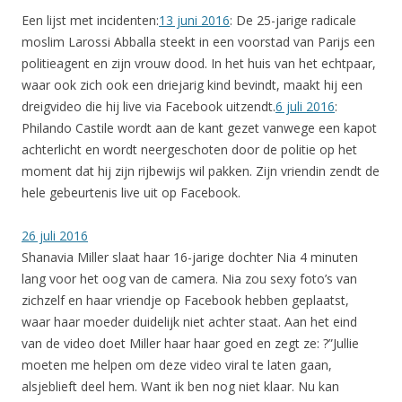
Een lijst met incidenten:
13 juni 2016
: De 25-jarige radicale
moslim Larossi Abballa steekt in een voorstad van Parijs een
politieagent en zijn vrouw dood. In het huis van het echtpaar,
waar ook zich ook een driejarig kind bevindt, maakt hij een
dreigvideo die hij live via Facebook uitzendt.
6 juli 2016
:
Philando Castile wordt aan de kant gezet vanwege een kapot
achterlicht en wordt neergeschoten door de politie op het
moment dat hij zijn rijbewijs wil pakken. Zijn vriendin zendt de
hele gebeurtenis live uit op Facebook.
26 juli 2016
Shanavia Miller slaat haar 16-jarige dochter Nia 4 minuten
lang voor het oog van de camera. Nia zou sexy foto’s van
zichzelf en haar vriendje op Facebook hebben geplaatst,
waar haar moeder duidelijk niet achter staat. Aan het eind
van de video doet Miller haar haar goed en zegt ze: ?”Jullie
moeten me helpen om deze video viral te laten gaan,
alsjeblieft deel hem. Want ik ben nog niet klaar. Nu kan