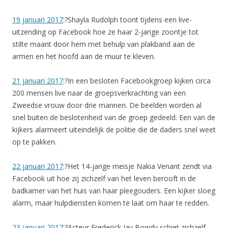
19 januari 2017
:?Shayla Rudolph toont tijdens een live-
uitzending op Facebook hoe ze haar 2-jarige zoontje tot
stilte maant door hem met behulp van plakband aan de
armen en het hoofd aan de muur te kleven.
21 januari 2017
:?In een besloten Facebookgroep kijken circa
200 mensen live naar de groepsverkrachting van een
Zweedse vrouw door drie mannen. De beelden worden al
snel buiten de beslotenheid van de groep gedeeld. Een van de
kijkers alarmeert uiteindelijk de politie die de daders snel weet
op te pakken.
22 januari 2017
:?Het 14-jarige meisje Nakia Venant zendt via
Facebook uit hoe zij zichzelf van het leven berooft in de
badkamer van het huis van haar pleegouders. Een kijker sloeg
alarm, maar hulpdiensten komen te laat om haar te redden.
23 januari 2017
:?Acteur Frederick Jay Bowdy schiet zichzelf