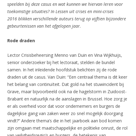
speelden bij deze casus en wat kunnen we hiervan leren voor
toekomstige situaties? In Lessen uit crises en mini-crises
2016 blikken verschillende auteurs terug op vijftien bijzondere
gebeurtenissen van het afgelopen jaar.
Rode draden
Lector Crisisbeheersing Menno van Duin en Vina Wijkhuijs,
senior onderzoeker bij het lectoraat, stelden de bundel
samen. In het inleidende hoofdstuk belichten zij de rode
draden uit de casus. Van Duin: “Een centraal thema is dit keer
het belang van continuïteit. Dat gold na het stuwincident bij
Grave, maar bijvoorbeeld ook na de hagelstorm in Zuidoost-
Brabant en natuurlijk na de aanslagen in Brussel. Hoe zorg je
er als overheid voor dat voor ondernemers en burgers de
dagelijkse gang van zaken weer zo snel mogelijk doorgang
vindt?” Andere thema’s die in het jaarboek aan bod komen
zijn omgaan met maatschappelijke en politieke onrust, de rol
van veiligheidsregio’s en burgers, de betekenis van