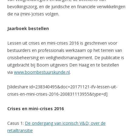
bevolkingszorg, en de juridische en financiële verwikkelingen
die na (mini-)crises volgen.
Jaarboek bestellen
Lessen uit crises en mini-crises 2016 is geschreven voor
bestuurders en professionals werkzaam op het terrein van
crisisbeheersing en veiligheidsmanagement. De publicatie is
uitgebracht bij Boom uitgevers Den Haag en te bestellen
via
www.boombestuurskunde.nl
.​
[slideshare id=238340495&doc=20171121-ifv-lessen-uit-
crises-en-mini-crises-2016-200831113955&type=d]
Crises en mini-crises 2016
Casus 1:
De ondergang van iconisch V&D; over de
retailtransitie