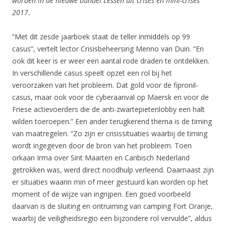
worden in de nieuwe bundel Lessen uit crises en mini-crises
2017.
“Met dit zesde jaarboek staat de teller inmiddels op 99
casus”, vertelt lector Crisisbeheersing Menno van Duin. “En
ook dit keer is er weer een aantal rode draden te ontdekken.
In verschillende casus speelt opzet een rol bij het
veroorzaken van het probleem. Dat gold voor de fipronil-
casus, maar ook voor de cyberaanval op Maersk en voor de
Friese actievoerders die de anti-zwartepietenlobby een halt
wilden toeroepen.” Een ander terugkerend thema is de timing
van maatregelen. “Zo zijn er crisissituaties waarbij de timing
wordt ingegeven door de bron van het probleem. Toen
orkaan Irma over Sint Maarten en Caribisch Nederland
getrokken was, werd direct noodhulp verleend. Daarnaast zijn
er situaties waarin min of meer gestuurd kan worden op het
moment of de wijze van ingrijpen. Een goed voorbeeld
daarvan is de sluiting en ontruiming van camping Fort Oranje,
waarbij de veiligheidsregio een bijzondere rol vervulde”, aldus