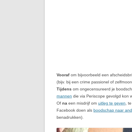
Vooraf
om bijvoorbeeld een afscheidsbri
(bijv. bij een crime passionel of zelfmoor
Tijdens
om ongecensureerd je boodschap 
mannen
die via Periscope gevolgd kon w
Of
na
een misdrijf om
uitleg te geven
, t
Facebook doen als
boodschap naar and
benadrukken).