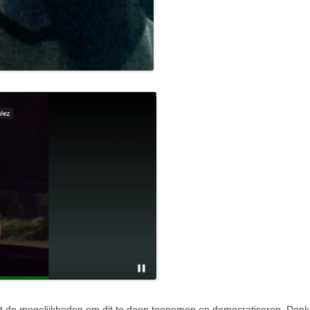
dat de mogelijkheden om dit te doen toenemen en democratiseren. Denk