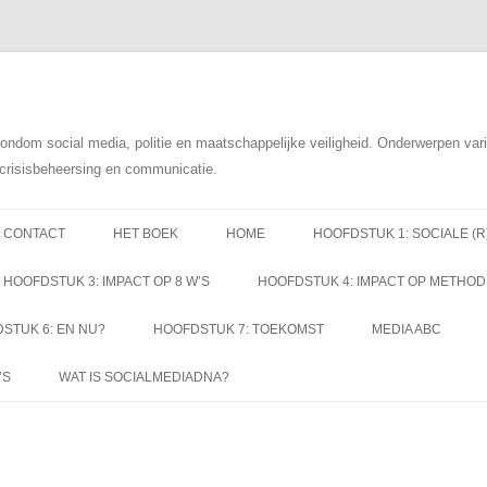
rondom social media, politie en maatschappelijke veiligheid. Onderwerpen va
t crisisbeheersing en communicatie.
Spring
naar
CONTACT
HET BOEK
HOME
HOOFDSTUK 1: SOCIALE (R
inhoud
HOOFDSTUK 3: IMPACT OP 8 W’S
HOOFDSTUK 4: IMPACT OP METHOD
STUK 6: EN NU?
HOOFDSTUK 7: TOEKOMST
MEDIA ABC
’S
WAT IS SOCIALMEDIADNA?