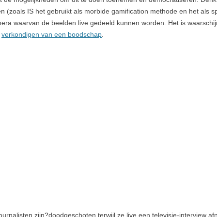
n (zoals IS het gebruikt als morbide gamification methode en het als s
mera waarvan de beelden live gedeeld kunnen worden. Het is waarschi
t
verkondigen van een boodschap
.
ournalisten zijn?doodgeschoten terwijl ze live een televisie-interview af