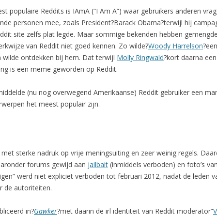
st populaire Reddits is IAmA (“I Am A”) waar gebruikers anderen vra
nde personen mee, zoals President?Barack Obama?terwijl hij campagn
eddit site zelfs plat legde. Maar sommige bekenden hebben gemengde
rkwijze van Reddit niet goed kennen. Zo wilde?
Woody Harrelson
?een
n wilde ontdekken bij hem. Dat terwijl
Molly Ringwald
?kort daarna ee
varing is een meme geworden op Reddit.
middelde (nu nog overwegend Amerikaanse) Reddit gebruiker een ma
werpen het meest populair zijn.
 met sterke nadruk op vrije meningsuiting en zeer weinig regels. Daard
waaronder forums gewijd aan
jailbait
(inmiddels verboden) en foto’s va
gen” werd niet expliciet verboden tot februari 2012, nadat de leden 
 de autoriteiten.
liceerd in?
Gawker
?met daarin de irl identiteit van Reddit moderator”
V