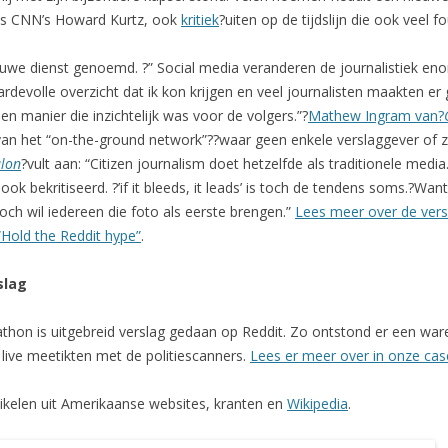
ls CNN’s Howard Kurtz, ook
kritiek
?uiten op de tijdslijn die ook veel f
euwe dienst genoemd. ?” Social media veranderen de journalistiek eno
evolle overzicht dat ik kon krijgen en veel journalisten maakten er ge
n manier die inzichtelijk was voor de volgers.”?
Mathew Ingram van?
an het “on-the-ground network”??waar geen enkele verslaggever of z
lon
?vult aan: “Citizen journalism doet hetzelfde als traditionele media
ok bekritiseerd. ?’if it bleeds, it leads’ is toch de tendens soms.?Wan
ch wil iedereen die foto als eerste brengen.”
Lees meer over de vers
“Hold the Reddit hype”
.
slag
on is uitgebreid verslag gedaan op Reddit. Zo ontstond er een ware
 live meetikten met de politiescanners.
Lees er meer over in onze cas
rtikelen uit Amerikaanse websites, kranten en
Wikipedia
.