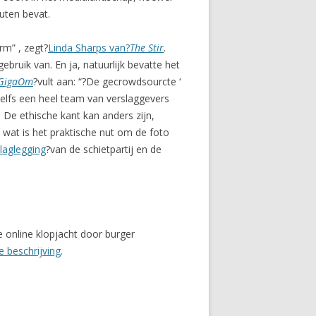
outen bevat.
rm” , zegt?
Linda Sharps van?
The Stir
.
bruik van. En ja, natuurlijk bevatte het
GigaOm
?vult aan: “?De gecrowdsourcte ‘
elfs een heel team van verslaggevers
. De ethische kant kan anders zijn,
t wat is het praktische nut om de foto
laglegging
?van de schietpartij en de
 online klopjacht door burger
e beschrijving
.