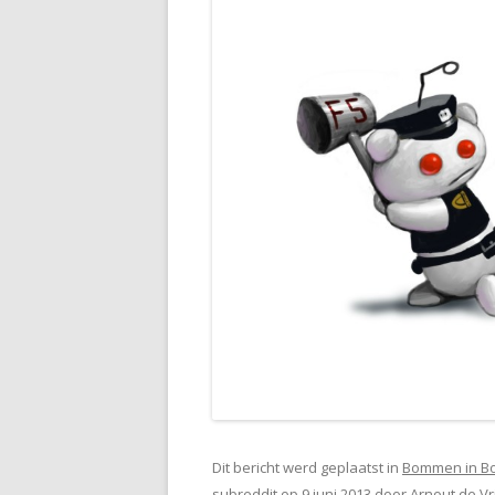
Dit bericht werd geplaatst in
Bommen in Bo
subreddit
op
9 juni 2013
door
Arnout de Vr