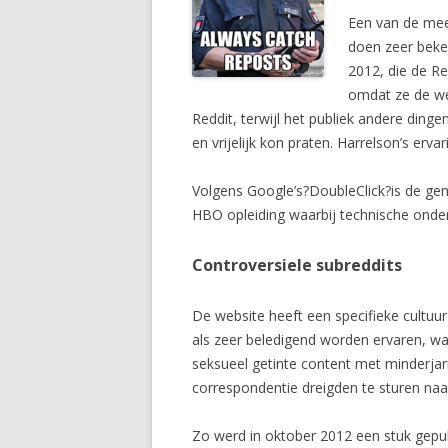
Een van de mee
doen zeer beke
2012, die de R
omdat ze de we
Reddit, terwijl het publiek andere dinge
en vrijelijk kon praten. Harrelson’s er
Volgens Google’s?DoubleClick?is de ge
HBO opleiding waarbij technische onder
Controversiele subreddits
De website heeft een specifieke cultuur
als zeer beledigend worden ervaren, 
seksueel getinte content met minderjari
correspondentie dreigden te sturen naar
Zo werd in oktober 2012 een stuk gepub