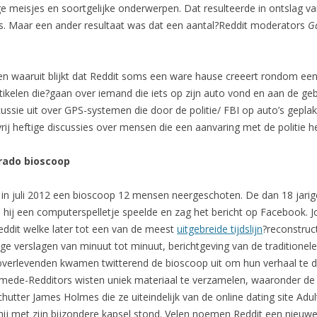
ige meisjes en soortgelijke onderwerpen. Dat resulteerde in ontslag v
. Maar een ander resultaat was dat een aantal?Reddit moderators
G
den waaruit blijkt dat Reddit soms een ware hause creeert rondom ee
rtikelen die?gaan over iemand die iets op zijn auto vond en aan de ge
cussie uit over GPS-systemen die door de politie/ FBI op auto’s gep
ij heftige discussies over mensen die een aanvaring met de politie 
orado bioscoop
n in juli 2012 een bioscoop 12 mensen neergeschoten. De dan 18 jari
l hij een computerspelletje speelde en zag het bericht op Facebook. 
eddit welke later tot een van de meest
uitgebreide tijdslijn
?reconstruc
e verslagen van minuut tot minuut, berichtgeving van de traditionele
overlevenden kwamen twitterend de bioscoop uit om hun verhaal te
n mede-Redditors wisten uniek materiaal te verzamelen, waaronder d
utter James Holmes die ze uiteindelijk van de online dating site Adu
ij met zijn bijzondere kapsel stond. Velen noemen Reddit een nieuw