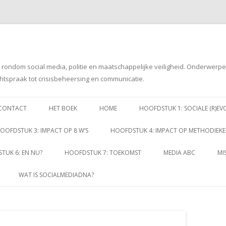
g rondom social media, politie en maatschappelijke veiligheid. Onderwerp
htspraak tot crisisbeheersing en communicatie.
Spring
naar
CONTACT
HET BOEK
HOME
HOOFDSTUK 1: SOCIALE (R)EV
inhoud
OOFDSTUK 3: IMPACT OP 8 W’S
HOOFDSTUK 4: IMPACT OP METHODIEK
TUK 6: EN NU?
HOOFDSTUK 7: TOEKOMST
MEDIA ABC
MI
WAT IS SOCIALMEDIADNA?