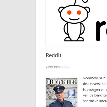
Reddit
Geef een reactie
Reddit?werd in
de?Universiteit
toevoegen en e
van de berichte
specifieke int