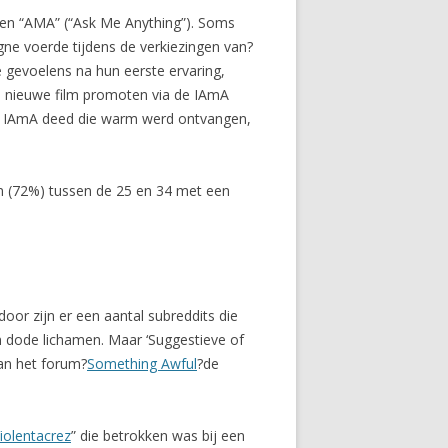
gen “AMA” (“Ask Me Anything”). Soms
e voerde tijdens de verkiezingen van?
 gevoelens na hun eerste ervaring,
 nieuwe film promoten via de IAmA
n IAmA deed die warm werd ontvangen,
n (72%) tussen de 25 en 34 met een
oor zijn er een aantal subreddits die
n dode lichamen. Maar ‘Suggestieve of
van het forum?
Something Awful
?de
iolentacrez
” die betrokken was bij een