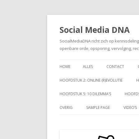
Social Media DNA
SocialMediaDNA richt zich op kennisdelin
openbare orde, opsporing, vervolging, rec
HOME
ALLES
CONTACT
HOOFDSTUK 2: ONLINE (R)EVOLUTIE
H
HOOFDSTUK 5: 10 DILEMMA’S
HOOFDS
OVERIG
SAMPLE PAGE
VIDEO’S