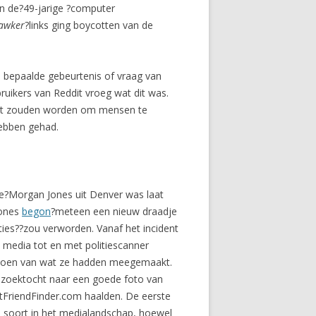
an de?49-jarige ?computer
awker
?links ging boycotten van de
n bepaalde gebeurtenis of vraag van
bruikers van Reddit vroeg wat dit was.
lakt zouden worden om mensen te
hebben gehad.
ge?Morgan Jones uit Denver was laat
Jones
begon
?meteen een nieuw draadje
ties??zou verworden. Vanaf het incident
 media tot en met politiescanner
 doen van wat ze hadden meegemaakt.
e zoektocht naar een goede foto van
ltFriendFinder.com haalden. De eerste
e soort in het medialandschap, hoewel