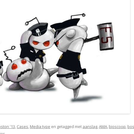
ston '13
,
Cases
,
Media type
en getagged met
aanslag
,
AMA
,
bioscoop
,
bos
ies
.