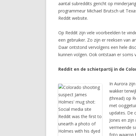
aantal subreddits gericht op minderjar
programmeur Michael Brutsch uit Texas
Reddit website.
Op Reddit zijn vele voorbeelden te vin
een gebruiker. Zo zijn er reeksen van a
Daar ontstond vervolgens een hele dis
kunnen volgen. Ook ontstaan er soms vr
Reddit en de schietpartij in de Col
In Aurora zij
wakker terwij
(thread) op R
met ooggetuig
updates. De 
Jones en zij
vermeende sch
foto waarop h