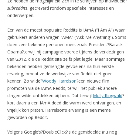
Ze hebben de mogelijkheid zich in te schrijven op individuele?
subreddits
, gecre?erd rondom specifieke interesses en
onderwerpen.
Een van de meest populaire Reddits is IAmA (“I Am A”) waar
gebruikers anderen vragen “AMA” (“Ask Me Anything”). Soms
doen zeer bekende personen mee, zoals President?Barack
Obama?terwijl hij campagne voerde tijdens de verkiezingen
van?2012, die de Reddit site zelfs plat legde. Maar sommige
bekenden hebben gemengde gevoelens na hun eerste
ervaring, omdat ze de werkwijze van Reddit niet goed
kennen. Zo wilde?
Woody Harrelson
?een nieuwe film
promoten via de IAmA Reddit, terwijl het publiek andere
dingen wilde ontdekken bij hem. Dat terwijl
Molly Ringwald
?
kort daarna een IAmA deed die warm werd ontvangen, en
vrijelijk kon praten. Harrelson’s ervaring is een meme
geworden op Reddit.
Volgens Google’s?DoubleClick?is de gemiddelde (nu nog