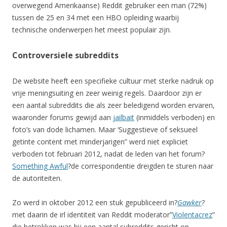
overwegend Amerikaanse) Reddit gebruiker een man (72%)
tussen de 25 en 34 met een HBO opleiding waarbij
technische onderwerpen het meest populair zijn.
Controversiele subreddits
De website heeft een specifieke cultuur met sterke nadruk op
vrije meningsuiting en zeer weinig regels. Daardoor zijn er
een aantal subreddits die als zeer beledigend worden ervaren,
waaronder forums gewijd aan
jailbait
(inmiddels verboden) en
foto’s van dode lichamen. Maar ‘Suggestieve of seksueel
getinte content met minderjarigen” werd niet expliciet
verboden tot februari 2012, nadat de leden van het forum?
Something Awful
?de correspondentie dreigden te sturen naar
de autoriteiten.
Zo werd in oktober 2012 een stuk gepubliceerd in?
Gawker
?
met daarin de irl identiteit van Reddit moderator”
Violentacrez
”
die betrokken was bij een aantal subreddits gericht op