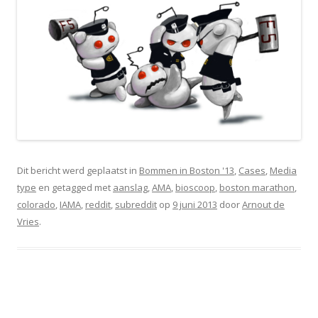
Dit bericht werd geplaatst in
Bommen in Boston '13
,
Cases
,
Media
type
en getagged met
aanslag
,
AMA
,
bioscoop
,
boston marathon
,
colorado
,
IAMA
,
reddit
,
subreddit
op
9 juni 2013
door
Arnout de
Vries
.