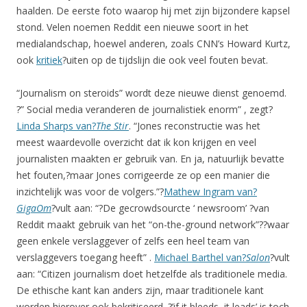
haalden. De eerste foto waarop hij met zijn bijzondere kapsel
stond. Velen noemen Reddit een nieuwe soort in het
medialandschap, hoewel anderen, zoals CNN’s Howard Kurtz,
ook
kritiek
?uiten op de tijdslijn die ook veel fouten bevat.
“Journalism on steroids” wordt deze nieuwe dienst genoemd.
?” Social media veranderen de journalistiek enorm” , zegt?
Linda Sharps van?
The Stir
. “Jones reconstructie was het
meest waardevolle overzicht dat ik kon krijgen en veel
journalisten maakten er gebruik van. En ja, natuurlijk bevatte
het fouten,?maar Jones corrigeerde ze op een manier die
inzichtelijk was voor de volgers.”?
Mathew Ingram van?
GigaOm
?vult aan: “?De gecrowdsourcte ‘ newsroom’ ?van
Reddit maakt gebruik van het “on-the-ground network”??waar
geen enkele verslaggever of zelfs een heel team van
verslaggevers toegang heeft” .
Michael Barthel van?
Salon
?vult
aan: “Citizen journalism doet hetzelfde als traditionele media.
De ethische kant kan anders zijn, maar traditionele kant
worden hierover ook bekritiseerd. ?’if it bleeds, it leads’ is toch