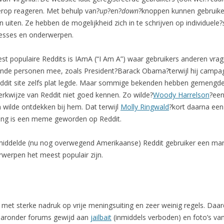
rop reageren. Met behulp van?
up
?en?
down
?knoppen kunnen gebruike
n uiten. Ze hebben de mogelijkheid zich in te schrijven op individuele?
eresses en onderwerpen.
st populaire Reddits is IAmA (“I Am A”) waar gebruikers anderen vra
nde personen mee, zoals President?Barack Obama?terwijl hij campagn
eddit site zelfs plat legde. Maar sommige bekenden hebben gemengde
rkwijze van Reddit niet goed kennen. Zo wilde?
Woody Harrelson
?een
n wilde ontdekken bij hem. Dat terwijl
Molly Ringwald
?kort daarna ee
varing is een meme geworden op Reddit.
middelde (nu nog overwegend Amerikaanse) Reddit gebruiker een ma
werpen het meest populair zijn.
 met sterke nadruk op vrije meningsuiting en zeer weinig regels. Daard
waaronder forums gewijd aan
jailbait
(inmiddels verboden) en foto’s va