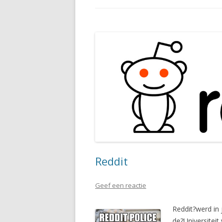
Reddit
Geef een reactie
Reddit?werd in
de?Universiteit