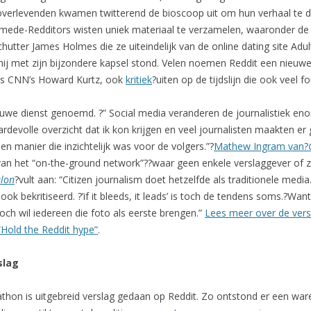
overlevenden kwamen twitterend de bioscoop uit om hun verhaal te
n mede-Redditors wisten uniek materiaal te verzamelen, waaronder d
utter James Holmes die ze uiteindelijk van de online dating site Adu
ij met zijn bijzondere kapsel stond. Velen noemen Reddit een nieuw
ls CNN’s Howard Kurtz, ook
kritiek
?uiten op de tijdslijn die ook veel f
euwe dienst genoemd. ?” Social media veranderen de journalistiek eno
evolle overzicht dat ik kon krijgen en veel journalisten maakten er ge
n manier die inzichtelijk was voor de volgers.”?
Mathew Ingram van?
an het “on-the-ground network”??waar geen enkele verslaggever of z
lon
?vult aan: “Citizen journalism doet hetzelfde als traditionele media
ok bekritiseerd. ?’if it bleeds, it leads’ is toch de tendens soms.?Wan
ch wil iedereen die foto als eerste brengen.”
Lees meer over de vers
“Hold the Reddit hype”
.
slag
on is uitgebreid verslag gedaan op Reddit. Zo ontstond er een ware