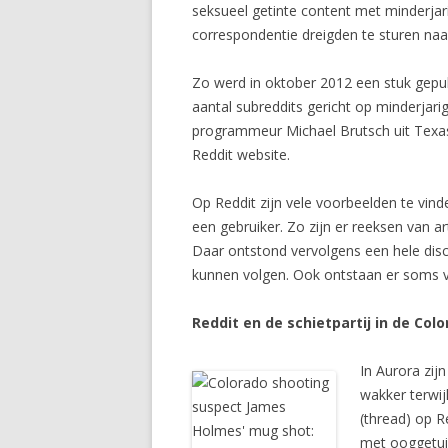
seksueel getinte content met minderjari
correspondentie dreigden te sturen naar
Zo werd in oktober 2012 een stuk gepub
aantal subreddits gericht op minderjar
programmeur Michael Brutsch uit Texas
Reddit website.
Op Reddit zijn vele voorbeelden te vin
een gebruiker. Zo zijn er reeksen van a
Daar ontstond vervolgens een hele dis
kunnen volgen. Ook ontstaan er soms vr
Reddit en de schietpartij in de Col
In Aurora zij
wakker terwij
(thread) op R
met ooggetuig