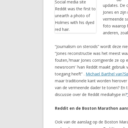
updates. De 
Jones en zij
vermeende sch
foto waarop h
anderen, zoa
“Journalism on steroids” wordt deze ni
“Jones reconstructie was het meest waard
fouten,?maar Jones corrigeerde ze op ee
newsroom’ ?van Reddit maakt gebruik v
toegang heeft” .
Michael Barthel van?
Sa
maar traditionele kant worden hierover o
van de vermeende dader te tonen? En to
discussie over de Reddit mediahype in?
Reddit en de Boston Marathon aan
Ook van de aanslag op de Boston Marath