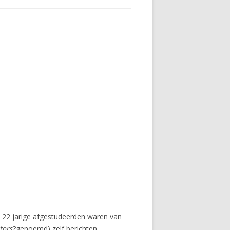
n 22 jarige afgestudeerden waren van
tors
?genoemd) zelf berichten