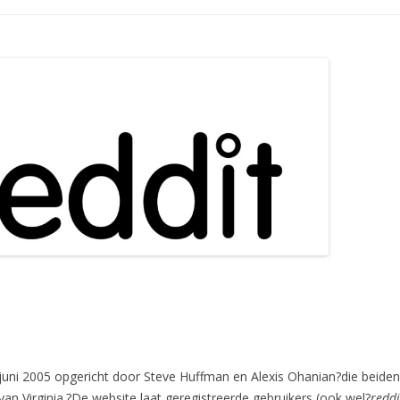
 juni 2005 opgericht door Steve Huffman en Alexis Ohanian?die beide
 van Virginia.?De website laat geregistreerde gebruikers (ook wel?
reddi