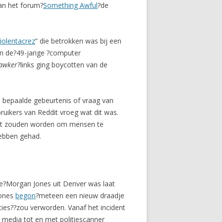
van het forum?
Something Awful
?de
iolentacrez
” die betrokken was bij een
an de?49-jarige ?computer
awker
?links ging boycotten van de
n bepaalde gebeurtenis of vraag van
bruikers van Reddit vroeg wat dit was.
lakt zouden worden om mensen te
hebben gehad.
ge?Morgan Jones uit Denver was laat
Jones
begon
?meteen een nieuw draadje
ties??zou verworden. Vanaf het incident
 media tot en met politiescanner