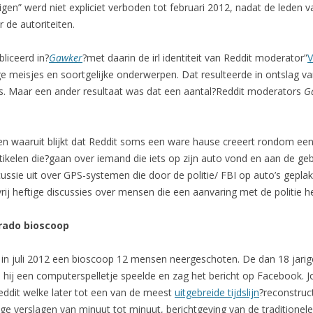
gen” werd niet expliciet verboden tot februari 2012, nadat de leden 
 de autoriteiten.
liceerd in?
Gawker
?met daarin de irl identiteit van Reddit moderator”
V
ige meisjes en soortgelijke onderwerpen. Dat resulteerde in ontslag v
. Maar een ander resultaat was dat een aantal?Reddit moderators
G
den waaruit blijkt dat Reddit soms een ware hause creeert rondom ee
rtikelen die?gaan over iemand die iets op zijn auto vond en aan de ge
cussie uit over GPS-systemen die door de politie/ FBI op auto’s gep
ij heftige discussies over mensen die een aanvaring met de politie 
orado bioscoop
n in juli 2012 een bioscoop 12 mensen neergeschoten. De dan 18 jari
l hij een computerspelletje speelde en zag het bericht op Facebook. 
eddit welke later tot een van de meest
uitgebreide tijdslijn
?reconstruc
e verslagen van minuut tot minuut, berichtgeving van de traditionele