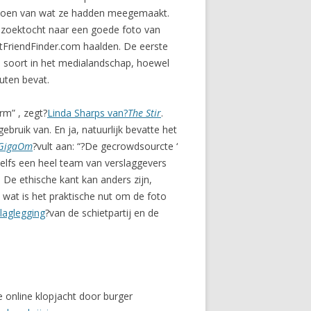
 doen van wat ze hadden meegemaakt.
e zoektocht naar een goede foto van
ltFriendFinder.com haalden. De eerste
e soort in het medialandschap, hoewel
outen bevat.
rm” , zegt?
Linda Sharps van?
The Stir
.
bruik van. En ja, natuurlijk bevatte het
GigaOm
?vult aan: “?De gecrowdsourcte ‘
elfs een heel team van verslaggevers
. De ethische kant kan anders zijn,
t wat is het praktische nut om de foto
laglegging
?van de schietpartij en de
 online klopjacht door burger