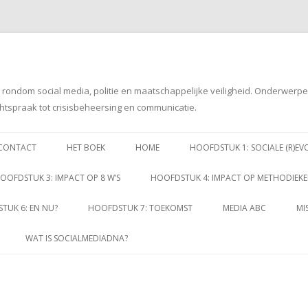
g rondom social media, politie en maatschappelijke veiligheid. Onderwerp
htspraak tot crisisbeheersing en communicatie.
Spring
naar
CONTACT
HET BOEK
HOME
HOOFDSTUK 1: SOCIALE (R)EV
inhoud
OOFDSTUK 3: IMPACT OP 8 W’S
HOOFDSTUK 4: IMPACT OP METHODIEK
TUK 6: EN NU?
HOOFDSTUK 7: TOEKOMST
MEDIA ABC
MI
WAT IS SOCIALMEDIADNA?