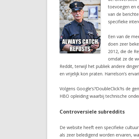
toevoegen en e
van de berichte
specifieke int
Een van de mee
doen zeer beke
2012, die de R
omdat ze de we
Reddit, terwijl het publiek andere dinge
en vrijelijk kon praten. Harrelson’s er
Volgens Google’s?DoubleClick?is de ge
HBO opleiding waarbij technische onder
Controversiele subreddits
De website heeft een specifieke cultuur
als zeer beledigend worden ervaren, 