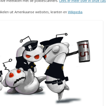
 live meetikten met de politiescanners.
Lees er meer over in onze cas
rtikelen uit Amerikaanse websites, kranten en
Wikipedia
.