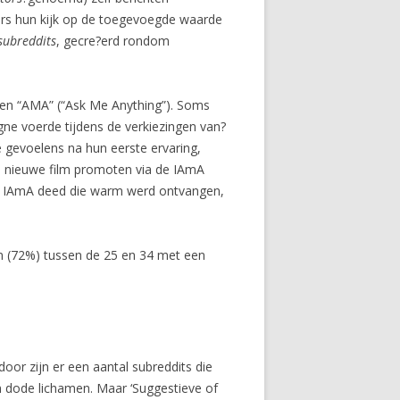
rs hun kijk op de toegevoegde waarde
subreddits
, gecre?erd rondom
gen “AMA” (“Ask Me Anything”). Soms
e voerde tijdens de verkiezingen van?
 gevoelens na hun eerste ervaring,
 nieuwe film promoten via de IAmA
n IAmA deed die warm werd ontvangen,
n (72%) tussen de 25 en 34 met een
oor zijn er een aantal subreddits die
n dode lichamen. Maar ‘Suggestieve of