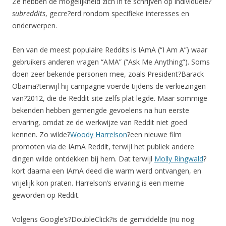
Ze hebben de mogelijkheid zich in te schrijven op individuele?
subreddits
, gecre?erd rondom specifieke interesses en
onderwerpen.
Een van de meest populaire Reddits is IAmA (“I Am A”) waar
gebruikers anderen vragen “AMA” (“Ask Me Anything”). Soms
doen zeer bekende personen mee, zoals President?Barack
Obama?terwijl hij campagne voerde tijdens de verkiezingen
van?2012, die de Reddit site zelfs plat legde. Maar sommige
bekenden hebben gemengde gevoelens na hun eerste
ervaring, omdat ze de werkwijze van Reddit niet goed
kennen. Zo wilde?
Woody Harrelson
?een nieuwe film
promoten via de IAmA Reddit, terwijl het publiek andere
dingen wilde ontdekken bij hem. Dat terwijl
Molly Ringwald
?
kort daarna een IAmA deed die warm werd ontvangen, en
vrijelijk kon praten. Harrelson’s ervaring is een meme
geworden op Reddit.
Volgens Google’s?DoubleClick?is de gemiddelde (nu nog