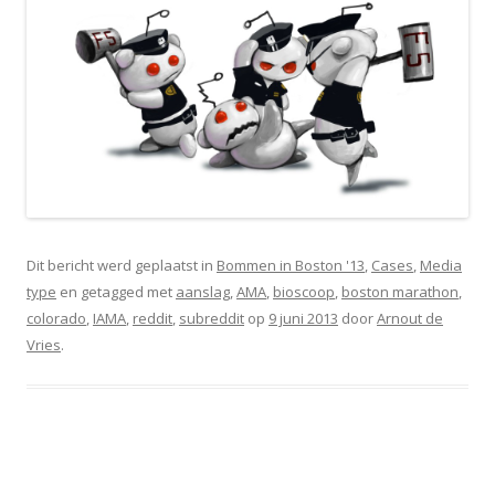
Dit bericht werd geplaatst in
Bommen in Boston '13
,
Cases
,
Media
type
en getagged met
aanslag
,
AMA
,
bioscoop
,
boston marathon
,
colorado
,
IAMA
,
reddit
,
subreddit
op
9 juni 2013
door
Arnout de
Vries
.