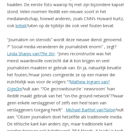
haalden. De eerste foto waarop hij met zijn bijzondere kapsel
stond. Velen noemen Reddit een nieuwe soort in het
medialandschap, hoewel anderen, zoals CNN’s Howard Kurtz,
ook
kritiek
?uiten op de tijdslijn die ook veel fouten bevat.
“Journalism on steroids” wordt deze nieuwe dienst genoemd.
?” Social media veranderen de journalistiek enorm” , zegt?
Linda Sharps van?
The Stir
. “Jones reconstructie was het
meest waardevolle overzicht dat ik kon krijgen en veel
journalisten maakten er gebruik van. En ja, natuurlijk bevatte
het fouten,?maar Jones corrigeerde ze op een manier die
inzichtelijk was voor de volgers.”?
Mathew Ingram van?
GigaOm
?vult aan: “?De gecrowdsourcte ‘ newsroom’ ?van
Reddit maakt gebruik van het “on-the-ground network”??waar
geen enkele verslaggever of zelfs een heel team van
verslaggevers toegang heeft” .
Michael Barthel van?
Salon
?vult
aan: “Citizen journalism doet hetzelfde als traditionele media.
De ethische kant kan anders zijn, maar traditionele kant
worden hierover ook bekritiseerd. ?’if it bleeds, it leads’ is toch