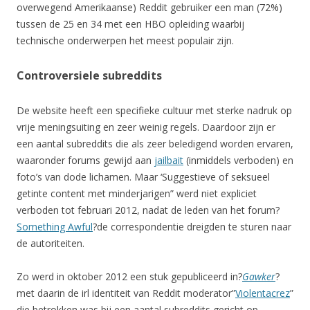
overwegend Amerikaanse) Reddit gebruiker een man (72%)
tussen de 25 en 34 met een HBO opleiding waarbij
technische onderwerpen het meest populair zijn.
Controversiele subreddits
De website heeft een specifieke cultuur met sterke nadruk op
vrije meningsuiting en zeer weinig regels. Daardoor zijn er
een aantal subreddits die als zeer beledigend worden ervaren,
waaronder forums gewijd aan
jailbait
(inmiddels verboden) en
foto’s van dode lichamen. Maar ‘Suggestieve of seksueel
getinte content met minderjarigen” werd niet expliciet
verboden tot februari 2012, nadat de leden van het forum?
Something Awful
?de correspondentie dreigden te sturen naar
de autoriteiten.
Zo werd in oktober 2012 een stuk gepubliceerd in?
Gawker
?
met daarin de irl identiteit van Reddit moderator”
Violentacrez
”
die betrokken was bij een aantal subreddits gericht op