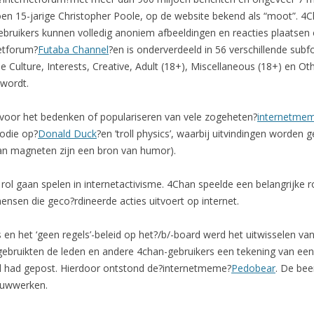
en 15-jarige Christopher Poole, op de website bekend als “moot”. 4C
bruikers kunnen volledig anoniem afbeeldingen en reacties plaatsen
netforum?
Futaba Channel
?en is onderverdeeld in 56 verschillende subf
e Culture, Interests, Creative, Adult (18+), Miscellaneous (18+) en Ot
 wordt.
 voor het bedenken of populariseren van vele zogeheten?
internetme
rodie op?
Donald Duck
?en ’troll physics’, waarbij uitvindingen worde
an magneten zijn een bron van humor).
 rol gaan spelen in internetactivisme. 4Chan speelde een belangrijke r
nsen die geco?rdineerde acties uitvoert op internet.
en het ‘geen regels’-beleid op het?/b/-board werd het uitwisselen v
gebruikten de leden en andere 4chan-gebruikers een tekening van ee
ud had gepost. Hierdoor ontstond de?internetmeme?
Pedobear
. De bee
bouwwerken.