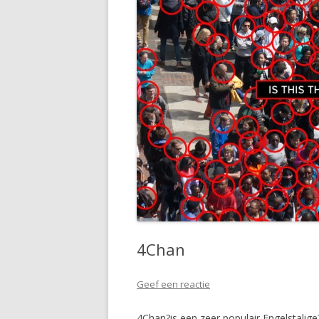
4Chan
Geef een reactie
4Chan?is een zeer populair Engelstali