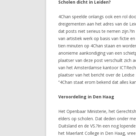
Scholen dicht in Leiden?
4Chan speelde onlangs ook een rol door
dreigementen aan het adres van de Leid
dat posts niet serieus te nemen zijn.?I
van artistiek werk op basis van fictie e
tien minuten op 4Chan staan en worden
anonieme aankondiging van een schietp
plaatser van deze post verschuilt zich
van het Amsterdamse kantoor ICTRecht st
plaatser van het bericht over de Leidse
”4Chan staat erom bekend dat alles kan
Veroordeling in Den Haag
Het Openbaar Ministerie, het Gerechts
elders op scholen. Dat deden onder mee
Duitsland en de VS.?In een nog lopende
het Maerlant College in Den Haag, vree