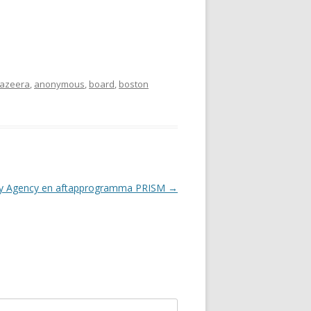
 jazeera
,
anonymous
,
board
,
boston
ity Agency en aftapprogramma PRISM
→