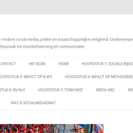
g rondom social media, politie en maatschappelijke veiligheid. Onderwerp
htspraak tot crisisbeheersing en communicatie.
Spring
naar
CONTACT
HET BOEK
HOME
HOOFDSTUK 1: SOCIALE (R)EV
inhoud
OOFDSTUK 3: IMPACT OP 8 W’S
HOOFDSTUK 4: IMPACT OP METHODIEK
TUK 6: EN NU?
HOOFDSTUK 7: TOEKOMST
MEDIA ABC
MI
WAT IS SOCIALMEDIADNA?