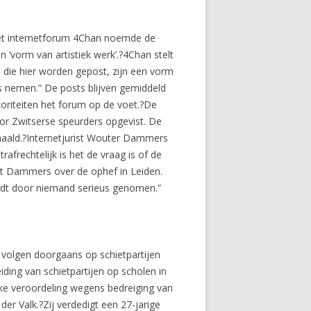
?Het internetforum 4Chan noemde de
‘vorm van artistiek werk’.?4Chan stelt
e die hier worden gepost, zijn een vorm
eus nemen.” De posts blijven gemiddeld
oriteiten het forum op de voet.?De
or Zwitserse speurders opgevist. De
rhaald.?Internetjurist Wouter Dammers
frechtelijk is het de vraag is of de
egt Dammers over de ophef in Leiden.
ordt door niemand serieus genomen.”
volgen doorgaans op schietpartijen
ding van schietpartijen op scholen in
jke veroordeling wegens bedreiging van
r Valk.?Zij verdedigt een 27-jarige