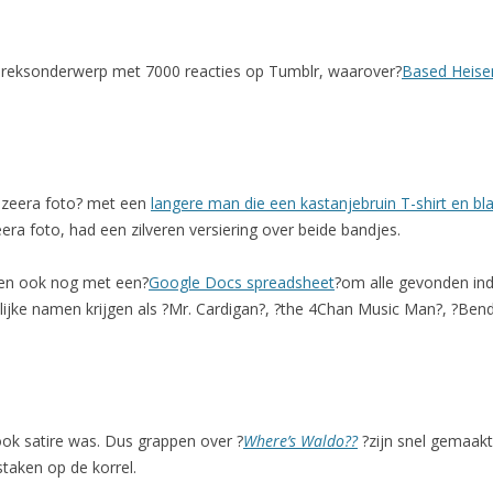
espreksonderwerp met 7000 reacties op Tumblr, waarover?
Based Heise
Jazeera foto? met een
langere man die een kastanjebruin T-shirt en bl
era foto, had een zilveren versiering over beide bandjes.
en ook nog met een?
Google Docs spreadsheet
?om alle gevonden ind
ijke namen krijgen als ?Mr. Cardigan?, ?the 4Chan Music Man?, ?Bend
ook satire was. Dus grappen over ?
Where’s Waldo??
?zijn snel gemaak
aken op de korrel.