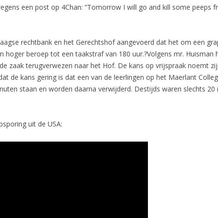
egens een post op 4Chan: ”Tomorrow I will go and kill some peeps f
de Haagse rechtbank en het Gerechtshof aangevoerd dat het om een gr
n hoger beroep tot een taakstraf van 180 uur.?Volgens mr. Huisman 
e zaak terugverwezen naar het Hof. De kans op vrijspraak noemt zij
dat de kans gering is dat een van de leerlingen op het Maerlant Coll
 minuten staan en worden daarna verwijderd. Destijds waren slechts 2
sporing uit de USA: