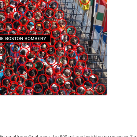
ge?internetforum?met meer dan 900 miljoen berichten en ongeveer 7 m