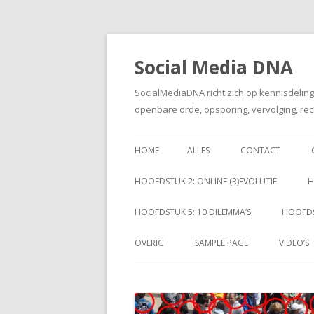
Social Media DNA
SocialMediaDNA richt zich op kennisdelin
openbare orde, opsporing, vervolging, rec
HOME
ALLES
CONTACT
HOOFDSTUK 2: ONLINE (R)EVOLUTIE
H
HOOFDSTUK 5: 10 DILEMMA’S
HOOFDS
OVERIG
SAMPLE PAGE
VIDEO’S