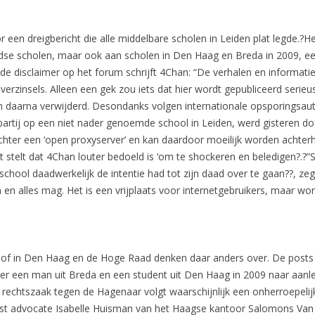
 een dreigbericht die alle middelbare scholen in Leiden plat legde.
se scholen, maar ook aan scholen in Den Haag en Breda in 2009, een 
n de disclaimer op het forum schrijft 4Chan: “De verhalen en informati
n verzinsels. Alleen een gek zou iets dat hier wordt gepubliceerd seri
 daarna verwijderd. Desondanks volgen internationale opsporingsaut
artij op een niet nader genoemde school in Leiden, werd gisteren do
 achter een ‘open proxyserver’ en kan daardoor moeilijk worden achte
elt dat 4Chan louter bedoeld is ‘om te shockeren en beledigen?.?”Stra
 school daadwerkelijk de intentie had tot zijn daad over te gaan??, z
 en alles mag. Het is een vrijplaats voor internetgebruikers, maar w
hof in Den Haag en de Hoge Raad denken daar anders over. De posts 
r een man uit Breda en een student uit Den Haag in 2009 naar aanlei
 rechtszaak tegen de Hagenaar volgt waarschijnlijk een onherroepeli
st advocate Isabelle Huisman van het Haagse kantoor Salomons Van de