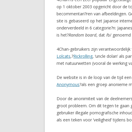
op 1 oktober 2003 opgericht door de to
becommentari?ren van afbeeldingen. Ge
site is gebaseerd op het Japanse inter
onderverdeeld in 6 categorie?n: Japanes
is het?
Random board
, dat /b/ genoemd
4Chan-gebruikers zijn verantwoordelijk
Lolcats
,?
Rickrolling
, ‘uncle dolan’ als pa
met natuurwetten (vooral de werking v
De website is in de loop van de tijd een
Anonymous
?als een groep anonieme me
Door de anonimiteit van de deelnemers 
groot probleem. Om dit tegen te gaan 
gebruiker illegale pornografische inho
als een teken voor ‘veiligheid’ tijdens 