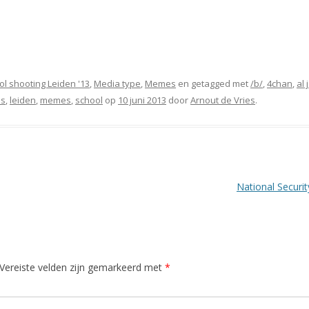
ol shooting Leiden '13
,
Media type
,
Memes
en getagged met
/b/
,
4chan
,
al
es
,
leiden
,
memes
,
school
op
10 juni 2013
door
Arnout de Vries
.
National Secur
Vereiste velden zijn gemarkeerd met
*