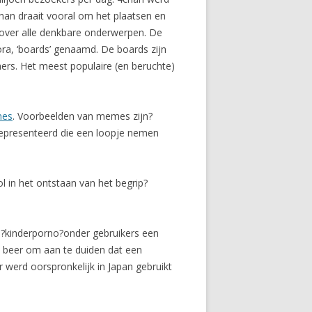
han draait vooral om het plaatsen en
 over alle denkbare onderwerpen. De
ora, ‘boards’ genaamd. De boards zijn
hers. Het meest populaire (en beruchte)
mes
. Voorbeelden van memes zijn?
n gepresenteerd die een loopje nemen
ol in het ontstaan van het begrip?
an?kinderporno?onder gebruikers een
n beer om aan te duiden dat een
r werd oorspronkelijk in Japan gebruikt