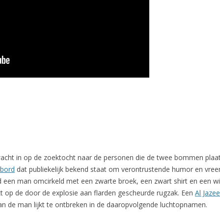
rwacht in op de zoektocht naar de personen die de twee bommen plaa
kbord
dat publiekelijk bekend staat om verontrustende humor en vreem
 een man omcirkeld met een zwarte broek, een zwart shirt en een wit
jkt op de door de explosie aan flarden gescheurde rugzak. Een
Al Jazee
n de man lijkt te ontbreken in de daaropvolgende luchtopnamen.