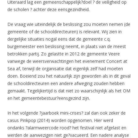
Uiteraard lag een gemeenschappelijk?doel ? de veiligheid op
de scholen ? achter deze eensgezindheid.
De vraag wie uiteindelijk de beslissing zou moeten nemen (de
gemeente of de schooldirecteuren) is relevant. Wij zien in
dergelijke situaties nogal eens dat de gemeente c.q.
burgemeester een beslissing neemt, in plaats van de meest
betrokken partij. Zo gelastte in 2012 de gemeente Veere
vanwege de weersverwachtingen het evenement Concert at
Sea af, terwijl de organisatie dat eigenlijk zelf had moeten
doen. Boeiend zou het natuurlijk zijn geworden als in dit geval
de schooldirecteuren een andere afweging zouden hebben
gemaakt. Tegelijkertijd is dat niet zo waarschijnlijk als het OM
en het gemeentebestuur?eensgezind zijn.
In het volgende ?jaarboek mini-crises? zal dan ook zeker de
casus Pinkpop (2014) worden opgenomen. Hier werd
ondanks ?alarmweercode rood? het festival niet afgelast en
werden de aanwezigen niet ge?vacueerd. Een nadere analyse