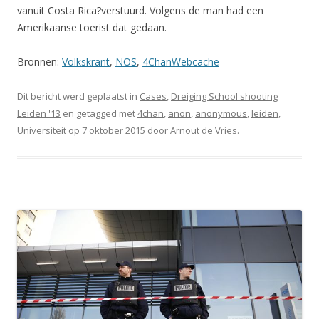
vanuit Costa Rica?verstuurd. Volgens de man had een
Amerikaanse toerist dat gedaan.
Bronnen:
Volkskrant
,
NOS
,
4ChanWebcache
Dit bericht werd geplaatst in
Cases
,
Dreiging School shooting
Leiden '13
en getagged met
4chan
,
anon
,
anonymous
,
leiden
,
Universiteit
op
7 oktober 2015
door
Arnout de Vries
.