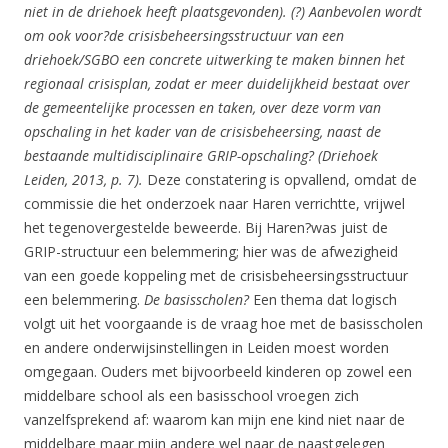
niet in de driehoek heeft plaatsgevonden). (?) Aanbevolen wordt
om ook voor?de crisisbeheersingsstructuur van een
driehoek/SGBO een concrete uitwerking te maken binnen het
regionaal crisisplan, zodat er meer duidelijkheid bestaat over
de gemeentelijke processen en taken, over deze vorm van
opschaling in het kader van de crisisbeheersing, naast de
bestaande multidisciplinaire GRIP-opschaling? (Driehoek
Leiden, 2013, p. 7).
Deze constatering is opvallend, omdat de
commissie die het onderzoek naar Haren verrichtte, vrijwel
het tegenovergestelde beweerde. Bij Haren?was juist de
GRIP-structuur een belemmering; hier was de afwezigheid
van een goede koppeling met de crisisbeheersingsstructuur
een belemmering.
De basisscholen?
Een thema dat logisch
volgt uit het voorgaande is de vraag hoe met de basisscholen
en andere onderwijsinstellingen in Leiden moest worden
omgegaan. Ouders met bijvoorbeeld kinderen op zowel een
middelbare school als een basisschool vroegen zich
vanzelfsprekend af: waarom kan mijn ene kind niet naar de
middelbare maar mijn andere wel naar de naastgelegen