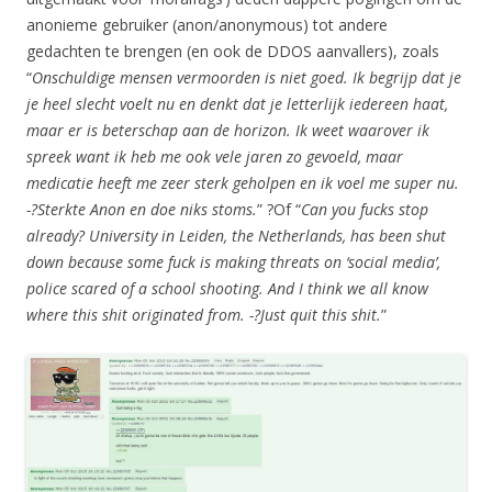
anonieme gebruiker (anon/anonymous) tot andere
gedachten te brengen (en ook de DDOS aanvallers), zoals
“
Onschuldige mensen vermoorden is niet goed. Ik begrijp dat je
je heel slecht voelt nu en denkt dat je letterlijk iedereen haat,
maar er is beterschap aan de horizon. Ik weet waarover ik
spreek want ik heb me ook vele jaren zo gevoeld, maar
medicatie heeft me zeer sterk geholpen en ik voel me super nu.
-?Sterkte Anon en doe niks stoms.
” ?Of “
Can you fucks stop
already? University in Leiden, the Netherlands, has been shut
down because some fuck is making threats on ‘social media’,
police scared of a school shooting. And I think we all know
where this shit originated from. -?Just quit this shit.
”