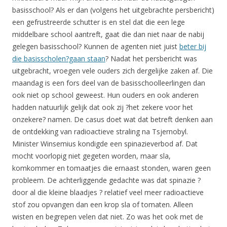
basisschool? Als er dan (volgens het uitgebrachte persbericht)
een gefrustreerde schutter is en stel dat die een lege
middelbare school aantreft, gaat die dan niet naar de nabij
gelegen basisschool? Kunnen de agenten niet juist
beter bij
die basisscholen?gaan staan
? Nadat het persbericht was
uitgebracht, vroegen vele ouders zich dergelijke zaken af. Die
maandag is een fors deel van de basisschoolleerlingen dan
ook niet op school geweest. Hun ouders en ook anderen
hadden natuurlijk gelijk dat ook zij ?het zekere voor het
onzekere? namen. De casus doet wat dat betreft denken aan
de ontdekking van radioactieve straling na Tsjernobyl.
Minister Winsemius kondigde een spinazieverbod af. Dat
mocht voorlopig niet gegeten worden, maar sla,
komkommer en tomaatjes die ernaast stonden, waren geen
probleem. De achterliggende gedachte was dat spinazie ?
door al die kleine blaadjes ? relatief veel meer radioactieve
stof zou opvangen dan een krop sla of tomaten. Alleen
wisten en begrepen velen dat niet. Zo was het ook met de