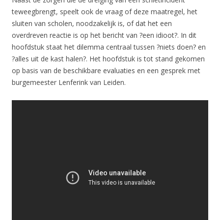
teweegbrengt, speelt ook de vraag of deze maatregel, het
sluiten van scholen, noodzakelijk is, of dat het een
overdreven reactie is op het bericht van ?een idioot?. In dit
hoofdstuk staat het dilemma centraal tussen ?niets doen? en
?alles uit de kast halen?. Het hoofdstuk is tot stand gekomen
op basis van de beschikbare evaluaties en een gesprek met
burgemeester Lenferink van Leiden.