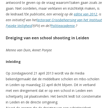
antwoord te geven op de vraag waarom?zaken gaan zoals ze
gaan. Niet oordelen, maar verklaren en inzichtelijk maken, is
de leidraad.?
De publicatie, een vervolg op de
editie van 2012
, is
een initiatief van het
lectoraat Crisisbeheersing van het Instituut
Fysieke Veiligheid
?(IFV) en de?
Politieacademie
.?
Dreiging van een school shooting in Leiden
Menno van Duin, Annet Ponjee
Inleiding
Op zondagavond 21 april 2013 wordt via de media
bekendgemaakt dat de middelbare scholen en mbo-scholen
in Leiden op maandag 22 april dicht blijven. Dit in verband
met een dreigement dat er op een school in Leiden een
schietpartij zal plaatsvinden. Het bericht leidt tot consternatie
in Leiden en de directe omgeving.
Naast de zorgen die de dreiging van een schietincident