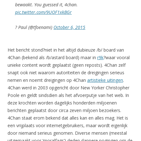
bewaakt. You guessed it, 4chan.
pic.twitter.com/9UOF1xkBGr
? Paul (@tfoenami)
October 6, 2015
Het bericht stond?niet in het altijd dubieuze /b/ board van
4Chan (bekend als /b/astard board) maar in
r9k
?waar vooral
unieke content wordt geplaatst (geen reposts). 4Chan zelf
snapt ook niet waarom autoriteiten de dreigingen serieus
nemen en noemt dreigingen op 4Chan
artistieke uitingen
.
4Chan werd in 2003 opgericht door New Yorker Christopher
Poole en geldt sindsdien als het afvoerputje van het web. In
deze krochten worden dagelijks honderden miljoenen
berichten geplaatst door circa zeven miljoen bezoekers.
4Chan staat erom bekend dat alles kan en alles mag. Het is
een vrijplaats voor internetgebruikers, maar wordt eigenlijk
door niemand serieus genomen. Diverse mensen (meestal
uitgemaakt voor ‘moralfags’) deden dappere pogingen om de