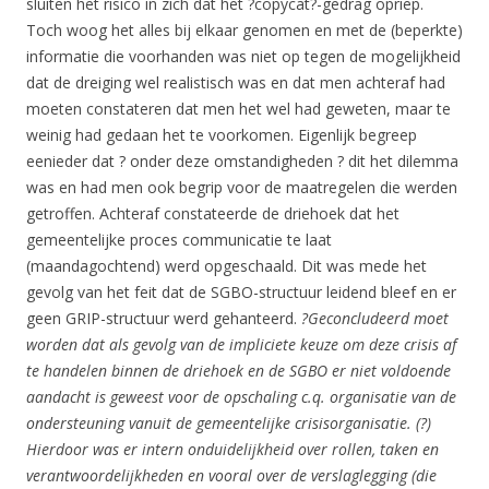
sluiten het risico in zich dat het ?copycat?-gedrag opriep.
Toch woog het alles bij elkaar genomen en met de (beperkte)
informatie die voorhanden was niet op tegen de mogelijkheid
dat de dreiging wel realistisch was en dat men achteraf had
moeten constateren dat men het wel had geweten, maar te
weinig had gedaan het te voorkomen. Eigenlijk begreep
eenieder dat ? onder deze omstandigheden ? dit het dilemma
was en had men ook begrip voor de maatregelen die werden
getroffen. Achteraf constateerde de driehoek dat het
gemeentelijke proces communicatie te laat
(maandagochtend) werd opgeschaald. Dit was mede het
gevolg van het feit dat de SGBO-structuur leidend bleef en er
geen GRIP-structuur werd gehanteerd.
?Geconcludeerd moet
worden dat als gevolg van de impliciete keuze om deze crisis af
te handelen binnen de driehoek en de SGBO er niet voldoende
aandacht is geweest voor de opschaling c.q. organisatie van de
ondersteuning vanuit de gemeentelijke crisisorganisatie. (?)
Hierdoor was er intern onduidelijkheid over rollen, taken en
verantwoordelijkheden en vooral over de verslaglegging (die