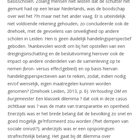
basisscholen. Zolang mensen niet wisten dat de schutter het
gemunt had op een leraar Nederlands, was de boodschap
over wel het ??n maar niet het ander vaag. Er is uiteindelijk
niet voldoende rekening gehouden, zo concludeerde ook de
driehoek, met de gevoelens van onveiligheid op andere
scholen in Leiden. Hen is geen duidelijk handelingsperspectief
geboden. ?Aanbevolen wordt om bij het opstellen van een
dreigingsinschatting en de besluitvorming hierover ook de
impact op andere onderdelen van de samenleving op te
nemen (bron- versus effectgebied) en op basis hiervan
handelingsperspectieven aan te reiken, zodat, indien nodig
en/of wenselijk, eigen maatregelen kunnen worden
genomen? (Driehoek Leiden, 2013, p. 6).
Verhouding OM en
burgemeester
Een klassiek dilemma ? dat ook in deze casus
zichtbaar was ? was de mate van transparantie en openheid.
Enerzijds was er het brede belang dat de bevolking zo snel en
goed mogelijk ge?nformeerd zou worden (?het dempen van
sociale onrust?); anderzijds was er een opsporingsen
strafrechtelijk belang. Het gaat bij dit dilemma over