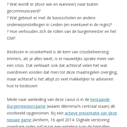
? Wat wordt er (door wie en wanneer) naar buiten
gecommuniceerd?
? Wat gebeurt er met de basisscholen en andere
onderwijsinstellingen in Leiden (en eventueel in de regio)?
? Hoe verhouden zich de rollen van de burgemeester en het
OM?
Beslissen in onzekerheid is de kern van crisisbeheersing.
Immers, als je alles weet, is er nauwelijks sprake meer van
een crisis. Dat verklaart ook dat achteraf velen het wat
overdreven vonden dat men tot deze maatregelen overging,
maar achteraf is het altijd zo veel makkelijker te adviseren
hoe te beslissen!
Mede naar aanleiding van deze casus is in de
bestaande
Burgemeestersgame
(waarin dilemma?s centraal staan) dit
voorbeeld opgenomen. Bij een
actieve presentatie van deze
nieuwe game
(Arnhem, 16 april 2014: Digitale verstoring
openbare orde) gaf maar een enkeling (van de tientallen