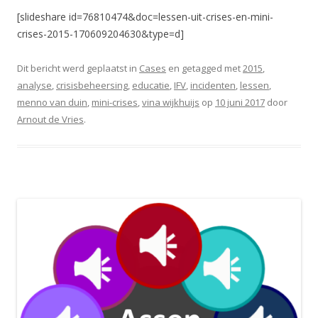
[slideshare id=76810474&doc=lessen-uit-crises-en-mini-
crises-2015-170609204630&type=d]
Dit bericht werd geplaatst in
Cases
en getagged met
2015
,
analyse
,
crisisbeheersing
,
educatie
,
IFV
,
incidenten
,
lessen
,
menno van duin
,
mini-crises
,
vina wijkhuijs
op
10 juni 2017
door
Arnout de Vries
.