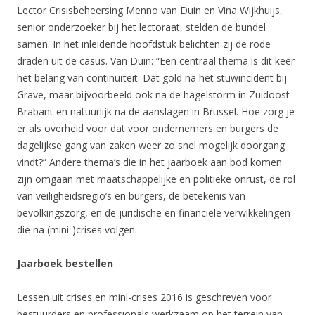
Lector Crisisbeheersing Menno van Duin en Vina Wijkhuijs,
senior onderzoeker bij het lectoraat, stelden de bundel
samen. In het inleidende hoofdstuk belichten zij de rode
draden uit de casus. Van Duin: “Een centraal thema is dit keer
het belang van continuïteit. Dat gold na het stuwincident bij
Grave, maar bijvoorbeeld ook na de hagelstorm in Zuidoost-
Brabant en natuurlijk na de aanslagen in Brussel. Hoe zorg je
er als overheid voor dat voor ondernemers en burgers de
dagelijkse gang van zaken weer zo snel mogelijk doorgang
vindt?” Andere thema’s die in het jaarboek aan bod komen
zijn omgaan met maatschappelijke en politieke onrust, de rol
van veiligheidsregio’s en burgers, de betekenis van
bevolkingszorg, en de juridische en financiële verwikkelingen
die na (mini-)crises volgen.
Jaarboek bestellen
Lessen uit crises en mini-crises 2016 is geschreven voor
bestuurders en professionals werkzaam op het terrein van