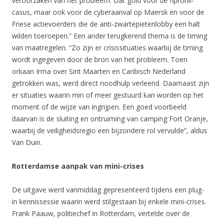
veroorzaken van het probleem. Dat gold voor de fipronil-
casus, maar ook voor de cyberaanval op Maersk en voor de
Friese actievoerders die de anti-zwartepietenlobby een halt
wilden toeroepen.” Een ander terugkerend thema is de timing
van maatregelen. “Zo zijn er crisissituaties waarbij de timing
wordt ingegeven door de bron van het probleem. Toen
orkaan Irma over Sint Maarten en Caribisch Nederland
getrokken was, werd direct noodhulp verleend. Daarnaast zijn
er situaties waarin min of meer gestuurd kan worden op het
moment of de wijze van ingrijpen. Een goed voorbeeld
daarvan is de sluiting en ontruiming van camping Fort Oranje,
waarbij de veiligheidsregio een bijzondere rol vervulde”, aldus
Van Duin.
Rotterdamse aanpak van mini-crises
De uitgave werd vanmiddag gepresenteerd tijdens een plug-
in kennissessie waarin werd stilgestaan bij enkele mini-crises.
Frank Paauw, politiechef in Rotterdam, vertelde over de