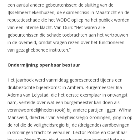
een aantal andere gebeurtenissen: de sluiting van de
IJsselmeerziekenhuizen, de examencrisis in Maastricht en de
reputatieschade die het WODC opliep na het publiek worden
van een interne klacht. Van Duin: “Het waren alle
gebeurtenissen die schade toebrachten aan het vertrouwen
in de overheid, omdat vragen rezen over het functioneren
van gezaghebbende instituten.”
Ondermijning openbaar bestuur
Het jaarboek werd vanmiddag gepresenteerd tijdens een
drukbezochte bijeenkomst in Arnhem. Burgemeester Ina
Adema van Lelystad, die het eerste exemplaar in ontvangst
nam, vertelde over wat
een burgemeester kan doen als
verantwoordelijkheden (ook) bij andere partijen liggen. Wilma
Mansveld, directeur van Veiligheidsregio Groningen, ging in op
de rol die de veiligheidsregio bij de (dreigende) aardbevingen
in Groningen tracht te vervullen. Lector Politie en Openbaar
bestuur Pieter Tops hield aansluitend een boeiend betoog