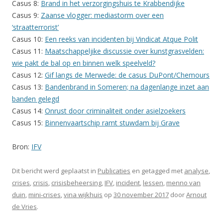
Casus 8:
Brand in het verzorgingshuis te Krabbendijke
Casus 9:
Zaanse vlogger: mediastorm over een
‘straatterrorist’
Casus 10:
Een reeks van incidenten bij Vindicat Atque Polit
Casus 11:
Maatschappeljike discussie over kunstgrasvelden:
wie pakt de bal op en binnen welk speelveld?
Casus 12:
Gif langs de Merwede: de casus DuPont/Chemours
Casus 13:
Bandenbrand in Someren; na dagenlange inzet aan
banden gelegd
Casus 14:
Onrust door criminaliteit onder asielzoekers
Casus 15:
Binnenvaartschip ramt stuwdam bij Grave
Bron:
IFV
Dit bericht werd geplaatst in
Publicaties
en getagged met
analyse
,
crises
,
crisis
,
crisisbeheersing
,
IFV
,
incident
,
lessen
,
menno van
duin
,
mini-crises
,
vina wijkhuis
op
30 november 2017
door
Arnout
de Vries
.