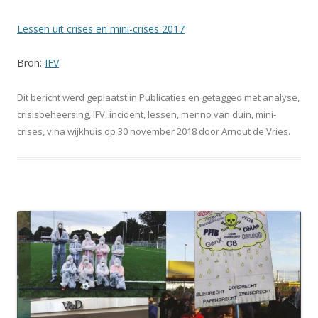
Lessen uit crises en mini-crises 2017
Bron:
IFV
Dit bericht werd geplaatst in
Publicaties
en getagged met
analyse
,
crisisbeheersing
,
IFV
,
incident
,
lessen
,
menno van duin
,
mini-
crises
,
vina wijkhuis
op
30 november 2018
door
Arnout de Vries
.