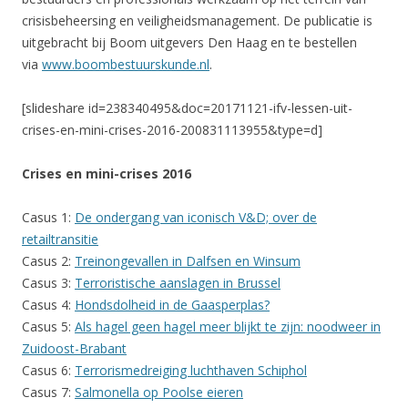
crisisbeheersing en veiligheidsmanagement. De publicatie is
uitgebracht bij Boom uitgevers Den Haag en te bestellen
via
www.boombestuurskunde.nl
.​
[slideshare id=238340495&doc=20171121-ifv-lessen-uit-
crises-en-mini-crises-2016-200831113955&type=d]
Crises en mini-crises 2016
Casus 1:
De ondergang van iconisch V&D; over de
retailtransitie
Casus 2:
Treinongevallen in Dalfsen en Winsum
Casus 3:
Terroristische aanslagen in Brussel
Casus 4:
Hondsdolheid in de Gaasperplas?
Casus 5:
Als hagel geen hagel meer blijkt te zijn: noodweer in
Zuidoost-Brabant
Casus 6:
Terrorismedreiging luchthaven Schiphol
Casus 7:
Salmonella op Poolse eieren