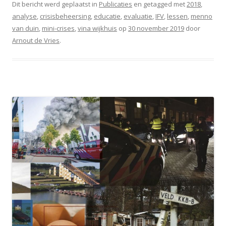
Dit bericht werd geplaatst in
Publicaties
en getagged met
2018
,
analyse
,
crisisbeheersing
,
educatie
,
evaluatie
,
IFV
,
lessen
,
menno
van duin
,
mini-crises
,
vina wijkhuis
op
30 november 2019
door
Arnout de Vries
.