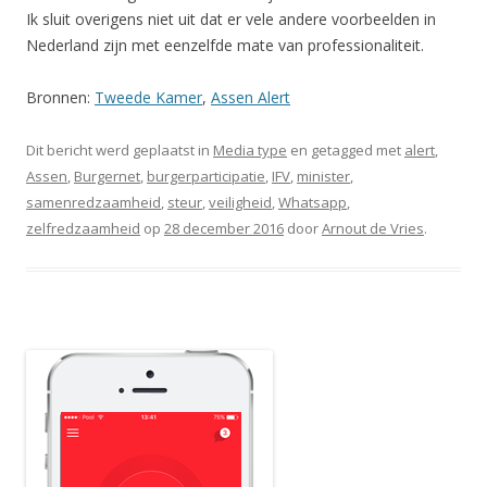
Ik sluit overigens niet uit dat er vele andere voorbeelden in
Nederland zijn met eenzelfde mate van professionaliteit.
Bronnen:
Tweede Kamer
,
Assen Alert
Dit bericht werd geplaatst in
Media type
en getagged met
alert
,
Assen
,
Burgernet
,
burgerparticipatie
,
IFV
,
minister
,
samenredzaamheid
,
steur
,
veiligheid
,
Whatsapp
,
zelfredzaamheid
op
28 december 2016
door
Arnout de Vries
.