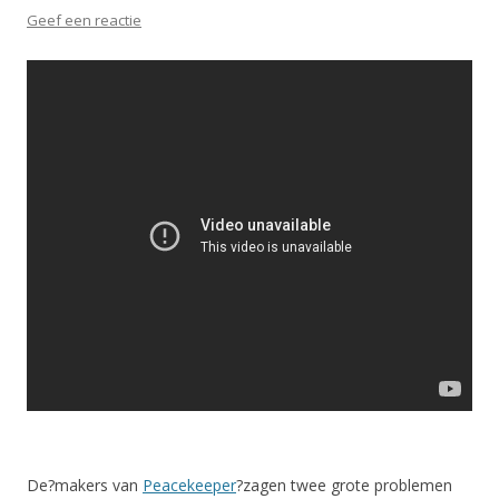
Geef een reactie
De?makers van
Peacekeeper
?zagen twee grote problemen