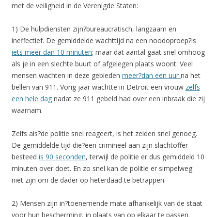
met de veiligheid in de Verenigde Staten:
1) De hulpdiensten zijn?bureaucratisch, langzaam en
ineffectief. De gemiddelde wachttijd na een noodoproep?is
iets meer dan 10 minuten
; maar dat aantal gaat snel omhoog
als je in een slechte buurt of afgelegen plaats woont. Veel
mensen wachten in deze gebieden
meer?dan een uur
na het
bellen van 911. Vorig jaar wachtte in Detroit een vrouw
zelfs
een hele dag
nadat ze 911 gebeld had over een inbraak die zij
waarnam.
Zelfs als?de politie snel reageert, is het zelden snel genoeg.
De gemiddelde tijd die?een crimineel aan zijn slachtoffer
besteed
is 90 seconden
, terwijl de politie er dus gemiddeld 10
minuten over doet. En zo snel kan de politie er simpelweg
niet zijn om de dader op heterdaad te betrappen.
2) Mensen zijn in?toenemende mate afhankelijk van de staat
voor hun bescherming, in plaats van op elkaar te passen.