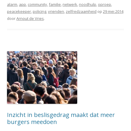
alarm
,
app
,
community
,
familie
,
netwerk
,
noodhulp
,
oproep
,
peacekeeper
,
policing
,
vrienden
,
zelfredzaamheid
op
29 mei 2014
door
Arnout de Vries
.
Inzicht in beslisgedrag maakt dat meer
burgers meedoen