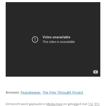
Bronnen:
Peacekeeper
,
The Free Throught Project
Dit bericht werd geplaatst in
Media type
en getagged met
112
,
911
,